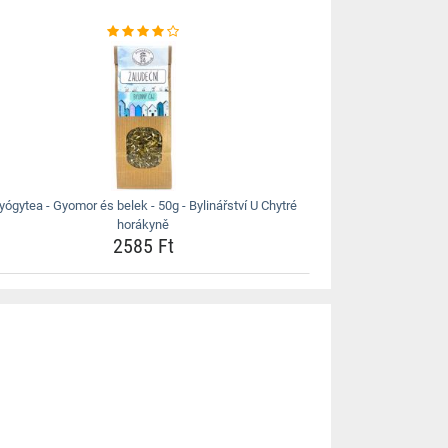
yógytea - Gyomor és belek - 50g - Bylinářství U Chytré
horákyně
2585 Ft