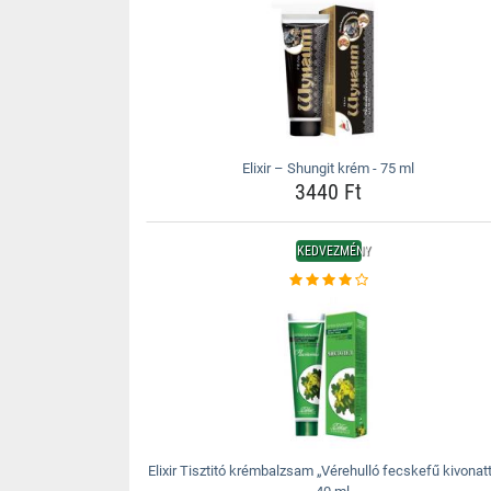
Elixir – Shungit krém - 75 ml
3440 Ft
KEDVEZMÉNY
Elixir Tisztitó krémbalzsam „Vérehulló fecskefű kivonatt