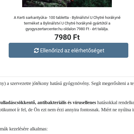
A Kerti sarkantyúka- 100 tabletta - Bylinářství U Chytré horákyně
terméket a Bylinářství U Chytré horákyně gyártótól a
gyogyszertarcenter.hu oldalon 7980 Ft - ért találja.
7980 Ft
Ellenőrizd az elérhetőséget
ny) a szervezetre jótékony hatású gyógynövény. Segít megerősíteni a t
ulladáscsökkentő, antibakteriális és vírusellenes
hatásokkal rendelke
iotikumot ír fel, de Ön ezt nem érzi annyira fontosnak. Miért ne nyúlna 
mák kezelésére alkalmas: