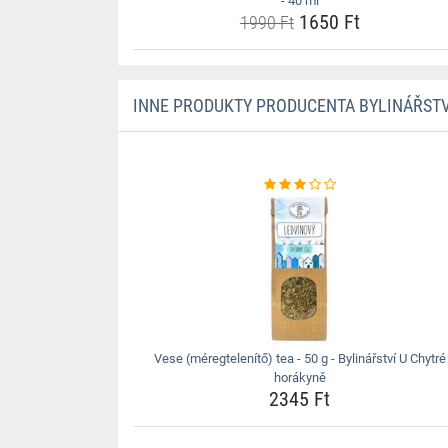
- 40 ml
1650 Ft
1990 Ft
INNE PRODUKTY PRODUCENTA BYLINÁŘSTV
Vese (méregtelenítő) tea - 50 g - Bylinářství U Chytré
horákyně
2345 Ft