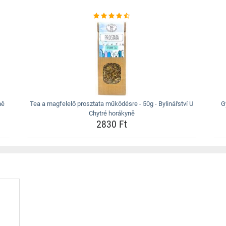
ně
Tea a magfelelő prosztata működésre - 50g - Bylinářství U
G
Chytré horákyně
2830 Ft