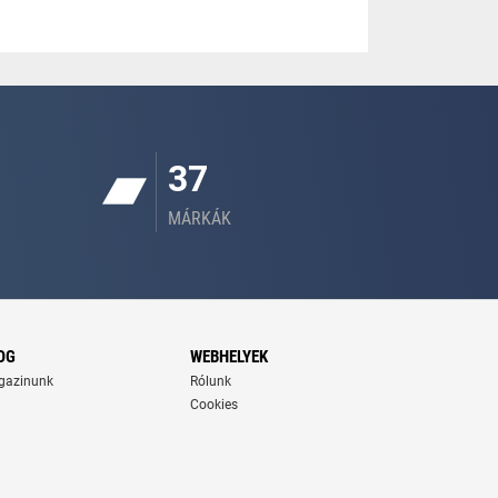
37
MÁRKÁK
OG
WEBHELYEK
gazinunk
Rólunk
Cookies