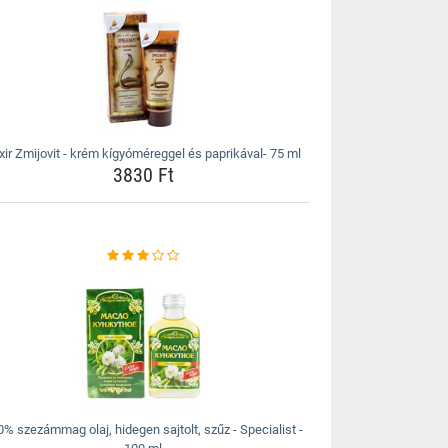
ixir Zmijovit - krém kígyóméreggel és paprikával- 75 ml
3830 Ft
% szezámmag olaj, hidegen sajtolt, szűz - Specialist -