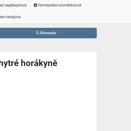
ati segédeszközö
Természetes kozmetikumok
den kategória
Keresés
Chytré horákyně