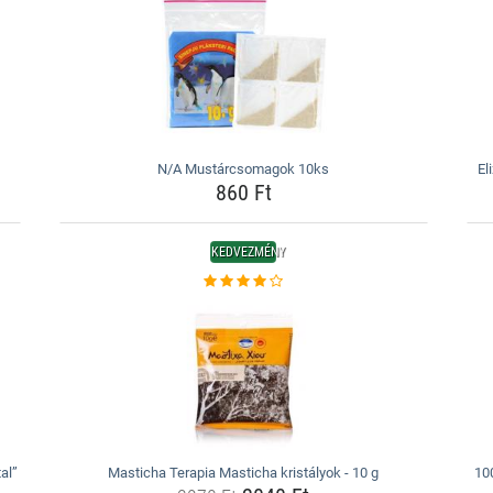
N/A Mustárcsomagok 10ks
El
860 Ft
KEDVEZMÉNY
al”
Masticha Terapia Masticha kristályok - 10 g
100