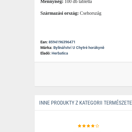
Mennyiség:
100 db tabletta
Származási ország:
Csehország
Ean:
8594196396471
Márka:
Bylinářství U Chytré horákyně
Eladó:
Herbatica
INNE PRODUKTY Z KATEGORII TERMÉSZE