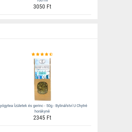
100 ml
3050 Ft
yógytea Ízületek és gerinc - 50g - Bylinářství U Chytré
horákyně
2345 Ft