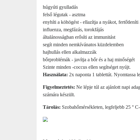
húgyúti gyulladás
felső légutak - asztma
enyhíti a köhögést - ellazítja a nyákot, fertőtleníti
influenza, megfázás, torokfájás
általánosságban erősíti az immunitást
segít minden nemkívánatos küzdelemben
hajhullás ellen alkalmazzák
bőrproblémák - javítja a bőr és a haj minőségét
Szinte minden -coccus ellen segítséget nyújt.
Használata:
2x naponta 1 tablettát. Nyomtassa le
Figyelmeztetés:
Ne lépje túl az ajánlott napi ada
számára készült.
Tárolás:
Szobahőmérsékleten, legfeljebb 25 ° C-o