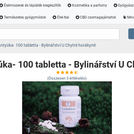
Élelmiszerek és táplálék kiegészítők
Kozmetika a parfumy
Gyógyász
Természetes gyógymódok
Étel-Ital
CBD csomagajánlatok
Min
antyúka- 100 tabletta - Bylinářství U Chytré horákyně
úka- 100 tabletta - Bylinářství U 
(Összesen
5
értékelés)