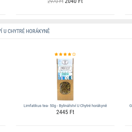
2040 Ft
2970 Ft
Í U CHYTRÉ HORÁKYNĚ
Limfatikus tea- 50g - Bylinářství U Chytré horákyně
G
2445 Ft