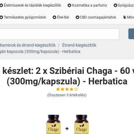
Élelmiszerek és táplálék kiegészítők
Kozmetika a parfumy
Gyógyász
Természetes gyógymódok
Étel-Ital
CBD csomagajánlatok
Min
itaminok és étrend-kiegészítők
Étrend-kiegészítők
egán kapszula (300mg/kapszula) - Herbatica
észlet: 2 x Szibériai Chaga - 60
(300mg/kapszula) - Herbatica
(Összesen
3
értékelés)