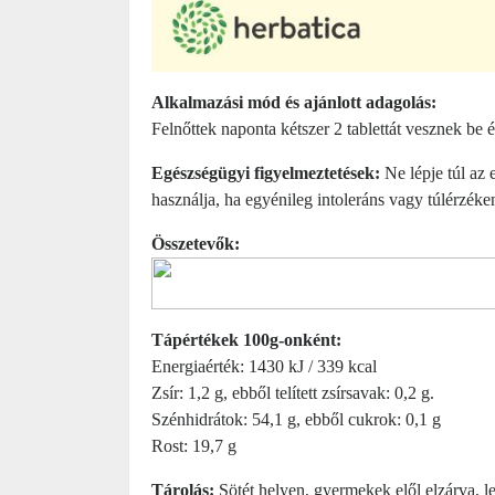
Alkalmazási mód és ajánlott adagolás:
Felnőttek naponta kétszer 2 tablettát vesznek be
Egészségügyi figyelmeztetések:
Ne lépje túl az 
használja, ha egyénileg intoleráns vagy túlérzé
Összetevők:
Tápértékek 100g-onként:
Energiaérték: 1430 kJ / 339 kcal
Zsír: 1,2 g, ebből telített zsírsavak: 0,2 g.
Szénhidrátok: 54,1 g, ebből cukrok: 0,1 g
Rost: 19,7 g
Tárolás:
Sötét helyen, gyermekek elől elzárva, l