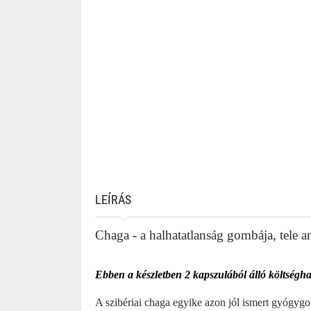
LEÍRÁS
Chaga - a halhatatlanság gombája, tele a
Ebben a készletben 2 kapszulából álló költség
A szibériai chaga egyike azon jól ismert gyógyg