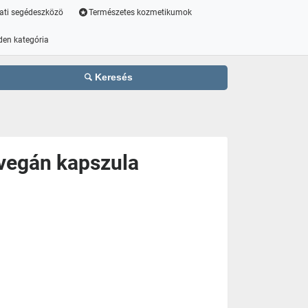
ati segédeszközö
Természetes kozmetikumok
den kategória
Keresés
 vegán kapszula