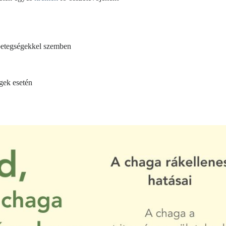
ő betegségekkel szemben
gek esetén