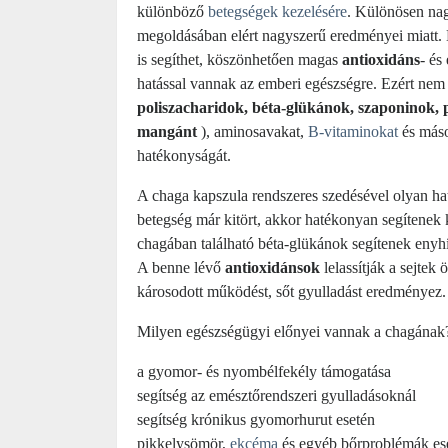
különböző
betegségek kezelésére
. Különösen nag
megoldásában elért nagyszerű eredményei miatt.
is segíthet, köszönhetően magas
antioxidáns
- és
hatással vannak az emberi egészségre. Ezért nem 
poliszacharidok, béta-glükánok, szaponinok, 
mangánt
), aminosavakat,
B-vitaminokat
és máso
hatékonyságát.
A chaga kapszula rendszeres szedésével olyan h
betegség már kitört, akkor hatékonyan segítenek k
chagában található béta-glükánok segítenek enyhí
A benne lévő
antioxidánsok
lelassítják a sejtek
károsodott működést, sőt gyulladást eredményez.
Milyen egészségügyi előnyei vannak a chagának
a gyomor- és nyombélfekély támogatása
segítség az emésztőrendszeri gyulladásoknál
segítség krónikus gyomorhurut esetén
pikkelysömör,
ekcéma
és egyéb bőrproblémák es