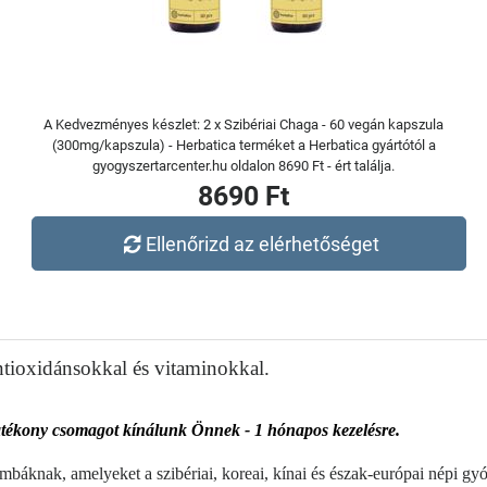
A Kedvezményes készlet: 2 x Szibériai Chaga - 60 vegán kapszula
(300mg/kapszula) - Herbatica terméket a Herbatica gyártótól a
gyogyszertarcenter.hu oldalon 8690 Ft - ért találja.
8690 Ft
Ellenőrizd az elérhetőséget
ntioxidánsokkal és vitaminokkal.
hatékony csomagot kínálunk Önnek - 1 hónapos kezelésre.
ombáknak, amelyeket a szibériai, koreai, kínai és észak-európai népi g