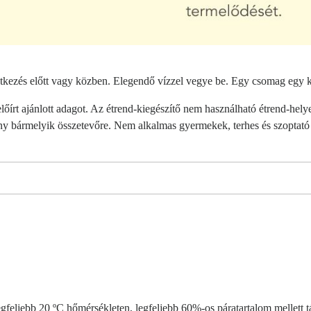
 étkezés előtt vagy közben. Elegendő vízzel vegye be. Egy csomag egy k
előírt ajánlott adagot. Az étrend-kiegészítő nem használható étrend-hely
keny bármelyik összetevőre. Nem alkalmas gyermekek, terhes és szoptat
egfeljebb 20 ºC hőmérsékleten, legfeljebb 60%-os páratartalom mellett t