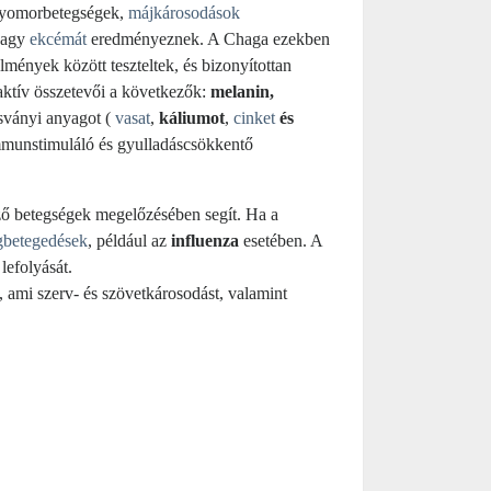
gyomorbetegségek,
májkárosodások
vagy
ekcémát
eredményeznek. A Chaga ezekben
mények között teszteltek, és bizonyítottan
aktív összetevői a következők:
melanin,
sványi anyagot (
vasat
,
káliumot
,
cinket
és
mmunstimuláló és gyulladáscsökkentő
ző betegségek megelőzésében segít. Ha a
gbetegedések
, például az
influenza
esetében. A
lefolyását.
, ami szerv- és szövetkárosodást, valamint