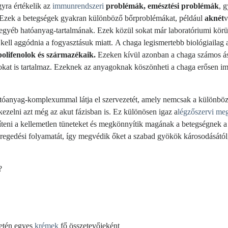
yra értékelik az
immunrendszeri
problémák, emésztési problémák
, 
 Ezek a betegségek gyakran különböző bőrproblémákat, például
aknét
 egyéb hatóanyag-tartalmának. Ezek közül sokat már laboratóriumi körül
kell aggódnia a fogyasztásuk miatt. A chaga legismertebb biológiailag 
polifenolok és származékaik.
Ezeken kívül azonban a chaga számos á
kat is tartalmaz. Ezeknek az anyagoknak köszönheti a chaga erősen i
atóanyag-komplexummal látja el szervezetét, amely nemcsak a különbö
ezelni azt még az akut fázisban is. Ez különösen igaz a
légzőszervi me
teni a kellemetlen tüneteket és megkönnyítik magának a betegségnek a 
 öregedési folyamatát, így megvédik őket a szabad gyökök károsodásától
?
etén egyes
krémek
fő összetevőjeként