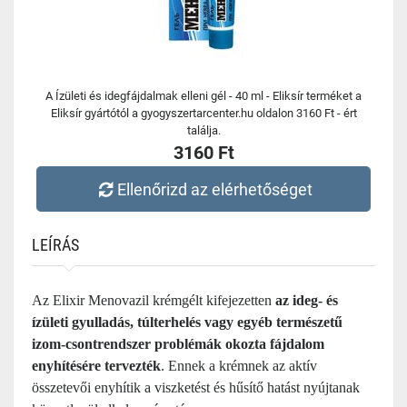
A Ízületi és idegfájdalmak elleni gél - 40 ml - Eliksír terméket a
Eliksír gyártótól a gyogyszertarcenter.hu oldalon 3160 Ft - ért
találja.
3160 Ft
Ellenőrizd az elérhetőséget
LEÍRÁS
Az Elixir Menovazil krémgélt kifejezetten
az ideg- és
ízületi gyulladás, túlterhelés vagy egyéb természetű
izom-csontrendszer problémák
okozta fájdalom
enyhítésére tervezték
. Ennek a krémnek az aktív
összetevői enyhítik a viszketést és hűsítő hatást nyújtanak