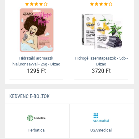
Hidratáló arcmaszk
Hidrogél szemtapaszok - 5db -
hialuronsavval - 25g - Dizao
Dizao
1295 Ft
3720 Ft
KEDVENC E-BOLTOK
Herbatica
USAmedical