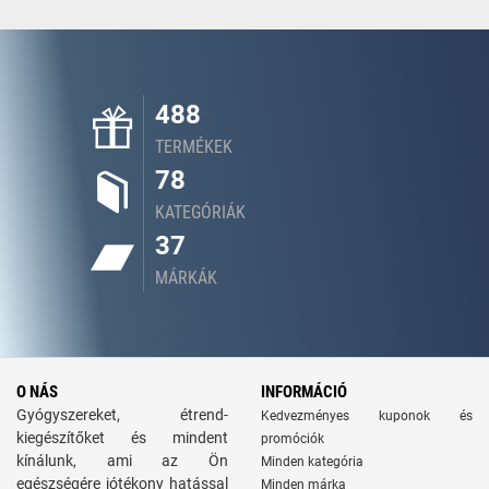
488
TERMÉKEK
78
KATEGÓRIÁK
37
MÁRKÁK
O NÁS
INFORMÁCIÓ
Gyógyszereket, étrend-
Kedvezményes kuponok és
kiegészítőket és mindent
promóciók
kínálunk, ami az Ön
Minden kategória
egészségére jótékony hatással
Minden márka