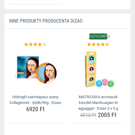
INNE PRODUKTY PRODUCENTA DIZAO
KEDVEZMÉNY
Hidrogél szemtapasz arany
MATRIOSKA arcmaszk
kollagénnel - 60db/90g - Dizao
készlet Manikuagan-tó
6920 Ft
agyaggal - Dizao 3 x 9 g
2005 Ft
4010 Ft