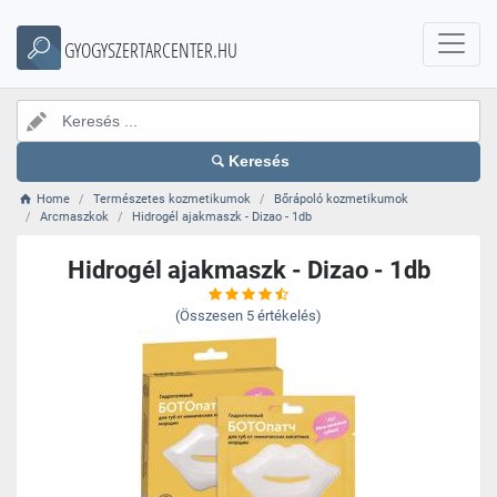
GYOGYSZERTARCENTER.HU
Keresés
Home
Természetes kozmetikumok
Bőrápoló kozmetikumok
Arcmaszkok
Hidrogél ajakmaszk - Dizao - 1db
Hidrogél ajakmaszk - Dizao - 1db
(Összesen
5
értékelés)