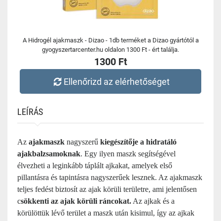
A Hidrogél ajakmaszk - Dizao - 1db terméket a Dizao gyártótól a
gyogyszertarcenter.hu oldalon 1300 Ft - ért találja.
1300 Ft
Ellenőrizd az elérhetőséget
LEÍRÁS
Az
ajakmaszk
nagyszerű
kiegészítője a hidratáló
ajakbalzsamoknak
. Egy ilyen maszk segítségével
élvezheti a leginkább táplált ajkakat, amelyek első
pillantásra és tapintásra nagyszerűek lesznek. Az ajakmaszk
teljes fedést biztosít az ajak körüli területre, ami jelentősen
c
sökkenti az ajak körüli ráncokat.
Az ajkak és a
körülöttük lévő terület a maszk után kisimul, így az ajkak