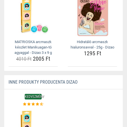
MATRIOSKA arcmaszk
Hidratáló arcmaszk
készlet Manikuagan-tó
hialuronsavval - 25g - Dizao
1295 Ft
agyaggal - Dizao 3 x 9 g
2005 Ft
4010 Ft
INNE PRODUKTY PRODUCENTA DIZAO
KEDVEZMÉNY