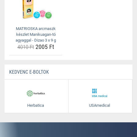
MATRIOSKA arcmaszk
készlet Manikuagan-tó
agyaggal - Dizao 3 x 9 g
2005 Ft
4010 Ft
KEDVENC E-BOLTOK
Herbatica
USAmedical