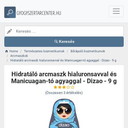
GYOGYSZERTARCENTER.HU
Keresés
Home
Természetes kozmetikumok
Bőrápoló kozmetikumok
Arcmaszkok
Hidratáló arcmaszk hialuronsavval és Manicuagan-tó agyaggal - Dizao - 9 g
Hidratáló arcmaszk hialuronsavval és
Manicuagan-tó agyaggal - Dizao - 9 g
(Összesen
3
értékelés)