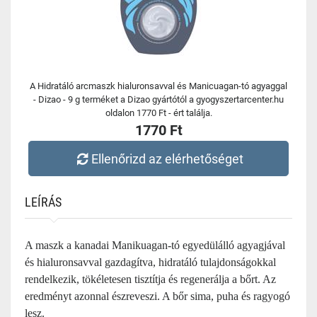
A Hidratáló arcmaszk hialuronsavval és Manicuagan-tó agyaggal
- Dizao - 9 g terméket a Dizao gyártótól a gyogyszertarcenter.hu
oldalon 1770 Ft - ért találja.
1770 Ft
Ellenőrizd az elérhetőséget
LEÍRÁS
A maszk a kanadai Manikuagan-tó egyedülálló agyagjával
és hialuronsavval gazdagítva, hidratáló tulajdonságokkal
rendelkezik, tökéletesen tisztítja és regenerálja a bőrt. Az
eredményt azonnal észreveszi. A bőr sima, puha és ragyogó
lesz.