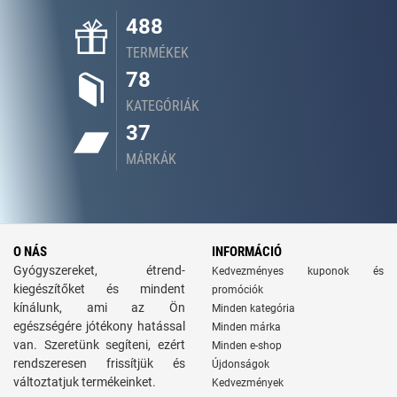
488
TERMÉKEK
78
KATEGÓRIÁK
37
MÁRKÁK
O NÁS
INFORMÁCIÓ
Gyógyszereket, étrend-
Kedvezményes kuponok és
kiegészítőket és mindent
promóciók
kínálunk, ami az Ön
Minden kategória
egészségére jótékony hatással
Minden márka
van. Szeretünk segíteni, ezért
Minden e-shop
rendszeresen frissítjük és
Újdonságok
változtatjuk termékeinket.
Kedvezmények