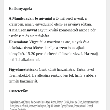
Hatóanyagok:
A Manikuagan-tó agyagát
a tó mélyéről nyerik a
kráterben, amely egyedülálló elem- és ásványi sóiban.
A hialuronsavval
együtt kiváló kombinációt alkot a bőr
tisztítására és hidratálására.
Használata:
Vigye fel a maszkot az arc, a nyak és a
dekoltázs tiszta bőrére, kerülje a szem és az ajkak
környékét. 15-20 perc elteltével öblítse le vízzel. Használja
heti 1-2 alkalommal.
Figyelmeztetések:
Csak külső használatra. Tartsa távol
gyermekektől. Ha allergiás reakció lép fel, hagyja abba a
termék használatát.
Összetevők: