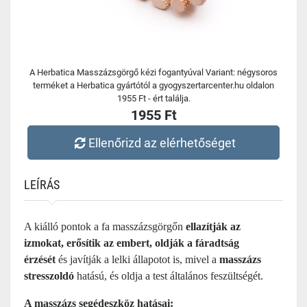
A Herbatica Masszázsgörgő kézi fogantyúval Variant: négysoros
terméket a Herbatica gyártótól a gyogyszertarcenter.hu oldalon
1955 Ft - ért találja.
1955 Ft
Ellenőrizd az elérhetőséget
LEÍRÁS
A kiálló pontok a fa masszázsgörgőn
ellazítják az
izmokat,
erősítik az embert, oldják a fáradtság
érzését
és javítják a lelki állapotot is, mivel a
m
asszázs
stresszoldó
hatású, és oldja a test általános feszültségét.
A masszázs segédeszköz hatásai: