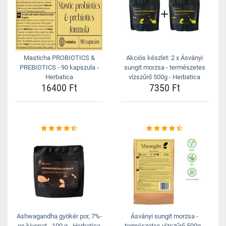
Masticha PROBIOTICS &
Akciós készlet: 2 x Ásványi
PREBIOTICS - 90 kapszula -
sungit morzsa - természetes
Herbatica
vízszűrő 500g - Herbatica
16400 Ft
7350 Ft
Ashwagandha gyökér por, 7%-
Ásványi sungit morzsa -
os kivonat - 100 g - Herbatica
természetes vízszűrő 500g -