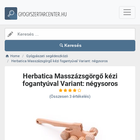
GYOGYSZERTARCENTER.HU
Keresés
Home
Gyógyászati segédeszközö
Herbatica Masszázsgörgő kézi fogantyúval Variant: négysoros
Herbatica Masszázsgörgő kézi
fogantyúval Variant: négysoros
(Összesen
3
értékelés)