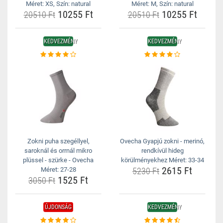
Méret: XS, Szín: natural
Méret: M, Szín: natural
10255 Ft
10255 Ft
20510 Ft
20510 Ft
KEDVEZMÉNY
KEDVEZMÉNY
Zokni puha szegéllyel,
Ovecha Gyapjú zokni - merinó,
saroknál és orrnál mikro
rendkívül hideg
plüssel - szürke - Ovecha
körülményekhez Méret: 33-34
2615 Ft
Méret: 27-28
5230 Ft
1525 Ft
3050 Ft
ÚJDONSÁG
KEDVEZMÉNY