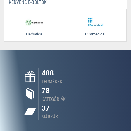
KEDVENC E-BOLTOK
Herbatica
USAmedical
488
TERMÉKEK
78
KATEGÓRIÁK
37
MÁRKÁK