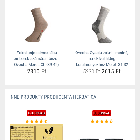
Zokni terjedelmes lábú
Ovecha Gyapjú zokni - merinó,
emberek számára - bézs -
rendkívül hideg
Ovecha Méret: XL (39-42)
körülményekhez Méret: 31-32
2310 Ft
2615 Ft
5230 Ft
INNE PRODUKTY PRODUCENTA HERBATICA
ÚJDONSÁG
ÚJDONSÁG