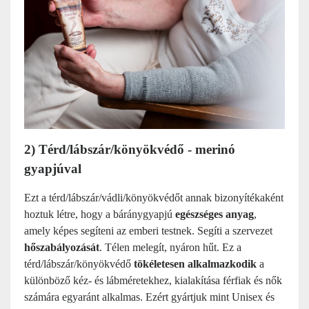
2) Térd/lábszár/könyökvédő - merinó
gyapjúval
Ezt a térd/lábszár/vádli/könyökvédőt annak bizonyítékaként
hoztuk létre, hogy a báránygyapjú
egészséges anyag
,
amely képes segíteni az emberi testnek. Segíti a szervezet
hőszabályozását
. Télen melegít, nyáron hűt. Ez a
térd/lábszár/könyökvédő
tökéletesen alkalmazkodik
a
különböző kéz- és lábméretekhez, kialakítása férfiak és nők
számára egyaránt alkalmas. Ezért gyártjuk mint Unisex és