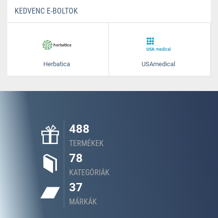
KEDVENC E-BOLTOK
Herbatica
USAmedical
488
TERMÉKEK
78
KATEGÓRIÁK
37
MÁRKÁK