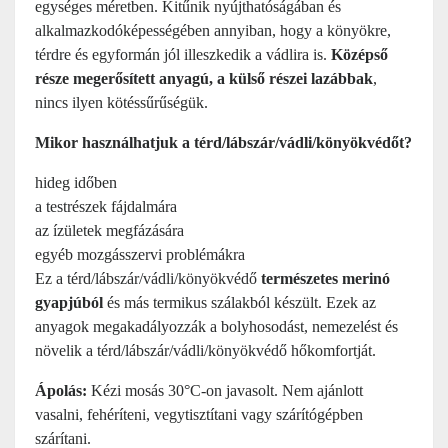
egységes méretben. Kitűnik nyújthatóságában és
alkalmazkodóképességében annyiban, hogy a könyökre,
térdre és egyformán jól illeszkedik a vádlira is.
Középső
része megerősített anyagú, a külső részei lazábbak
,
nincs ilyen kötéssűrűségük.
Mikor használhatjuk a térd/lábszár/vádli/könyökvédőt?
hideg időben
a testrészek fájdalmára
az ízületek megfázására
egyéb mozgásszervi problémákra
Ez a térd/lábszár/vádli/könyökvédő
természetes merinó
gyapjúból
és más termikus szálakból készült. Ezek az
anyagok megakadályozzák a bolyhosodást, nemezelést és
növelik a térd/lábszár/vádli/könyökvédő hőkomfortját.
Ápolás:
Kézi mosás 30°C-on javasolt. Nem ajánlott
vasalni, fehéríteni, vegytisztítani vagy szárítógépben
szárítani.