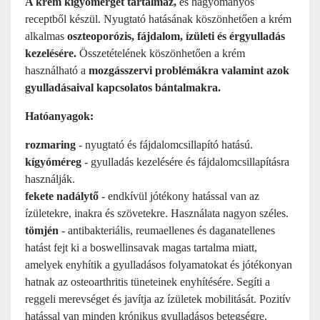
A krém kígyómérget tartalmaz,
és hagyományos
receptből készül. Nyugtató hatásának köszönhetően a krém
alkalmas
oszteoporózis, fájdalom, ízületi és érgyulladás
kezelésére.
Összetételének köszönhetően a krém
használható a
mozgásszervi problémákra valamint azok
gyulladásaival kapcsolatos bántalmakra.
Hatóanyagok:
rozmaring
- nyugtató és fájdalomcsillapító hatású.
kígyóméreg
- gyulladás kezelésére és fájdalomcsillapításra
használják.
fekete nadálytő
- endkívül jótékony hatással van az
ízületekre, inakra és szövetekre. Használata nagyon széles.
tömjén
- antibakteriális, reumaellenes és daganatellenes
hatást fejt ki a boswellinsavak magas tartalma miatt,
amelyek enyhítik a gyulladásos folyamatokat és jótékonyan
hatnak az osteoarthritis tüneteinek enyhítésére. Segíti a
reggeli merevséget és javítja az ízületek mobilitását. Pozitív
hatással van minden krónikus gyulladásos betegségre.