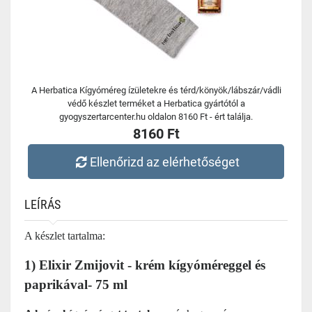
A Herbatica Kígyóméreg ízületekre és térd/könyök/lábszár/vádli
védő készlet terméket a Herbatica gyártótól a
gyogyszertarcenter.hu oldalon 8160 Ft - ért találja.
8160 Ft
Ellenőrizd az elérhetőséget
LEÍRÁS
A készlet tartalma:
1) Elixir Zmijovit - krém kígyóméreggel és
paprikával- 75 ml