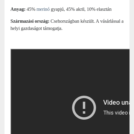
Anyag:
45%
merinó
gyapjú, 45% akril, 10% elasztán
Származási ország:
Csehországban készült. A vásárlással a
helyi gazdaságot támogatja.