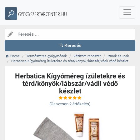
GYOGYSZERTARCENTER.HU
Keresés
Home
Természetes gyógymódok
Vázizom rendszer
Izmok és inak
Herbatica Kígyóméreg ízületekre és térd/könyök/lábszár/vádli védő készlet
Herbatica Kígyóméreg ízületekre és
térd/könyök/lábszár/vádli védő
készlet
(Összesen
2
értékelés)