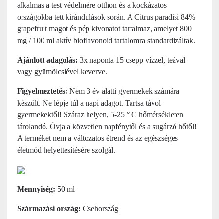
alkalmas a test védelmére otthon és a kockázatos
országokba tett kirándulások során. A Citrus paradisi 84%
grapefruit magot és pép kivonatot tartalmaz, amelyet 800
mg / 100 ml aktív bioflavonoid tartalomra standardizáltak.
Ajánlott adagolás:
3x naponta 15 csepp vízzel, teával
vagy gyümölcslével keverve.
Figyelmeztetés:
Nem 3 év alatti gyermekek számára
készült. Ne lépje túl a napi adagot. Tartsa távol
gyermekektől! Száraz helyen, 5-25 ° C hőmérsékleten
tárolandó. Óvja a közvetlen napfénytől és a sugárzó hőtől!
A terméket nem a változatos étrend és az egészséges
életmód helyettesítésére szolgál.
Mennyiség:
50 ml
Származási ország:
Csehország