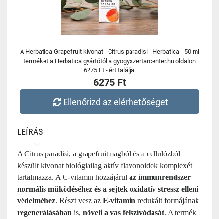
A Herbatica Grapefruit kivonat - Citrus paradisi - Herbatica - 50 ml
terméket a Herbatica gyártótól a gyogyszertarcenter.hu oldalon
6275 Ft - ért találja.
6275 Ft
Ellenőrizd az elérhetőséget
LEÍRÁS
A Citrus paradisi, a grapefruitmagból és a cellulózból
készült kivonat biológiailag aktív flavonoidok komplexét
tartalmazza. A C-vitamin hozzájárul
az immunrendszer
normális működéséhez és a sejtek oxidatív stressz elleni
védelméhez
. Részt vesz az
E-vitamin
redukált formájának
regenerálásában
is,
növeli a vas felszívódását
. A termék