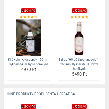
ÚJDONSÁG
ÚJDONSÁG
Királydinnye cseppek - 50 ml -
Szirup "Hörgő tízparancsolat" -
Bylinářství U Chytré horákyně
250 ml - Bylinářství U Chytré
4970 Ft
horákyně
5490 Ft
INNE PRODUKTY PRODUCENTA HERBATICA
ÚJDONSÁG
ÚJDONSÁG