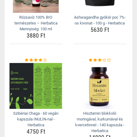
Rózsavíz 100% BIO
Ashwagandha gyökér por, 7%-
természetes – Herbatica
os kivonat - 100 g - Herbatica
5630 Ft
Mennyiség: 100 ml
3880 Ft
Szibériai Chaga - 60 vegán
Hisztamin blokkoló
kapszula INULIN-nal -
moringával, kurkumával és
Herbatica
kvercetinnel - 140 kapszula -
4750 Ft
Herbatica