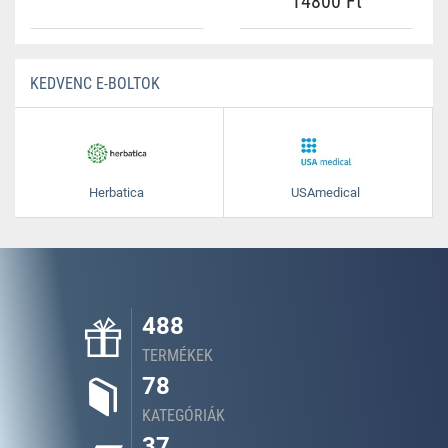
14800 Ft
KEDVENC E-BOLTOK
Herbatica
USAmedical
488
TERMÉKEK
78
KATEGÓRIÁK
37