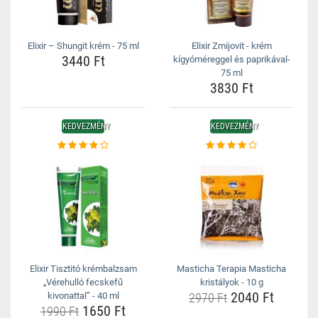
Elixir – Shungit krém - 75 ml
Elixir Zmijovit - krém
3440 Ft
kígyóméreggel és paprikával-
75 ml
3830 Ft
KEDVEZMÉNY
KEDVEZMÉNY
Elixir Tisztitó krémbalzsam
Masticha Terapia Masticha
„Vérehulló fecskefű
kristályok - 10 g
2040 Ft
kivonattal” - 40 ml
2970 Ft
1650 Ft
1990 Ft