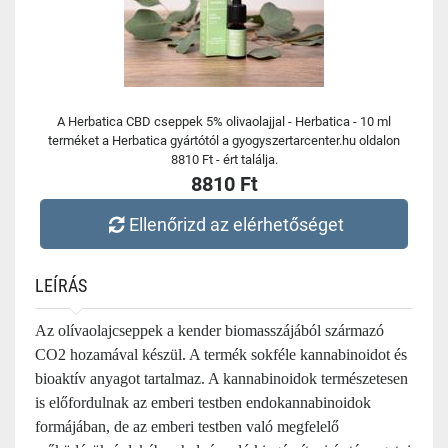
A Herbatica CBD cseppek 5% olivaolajjal - Herbatica - 10 ml
terméket a Herbatica gyártótól a gyogyszertarcenter.hu oldalon
8810 Ft - ért találja.
8810 Ft
Ellenőrizd az elérhetőséget
LEÍRÁS
Az olívaolajcseppek a kender biomasszájából származó
CO2 hozamával készül. A termék sokféle kannabinoidot és
bioaktív anyagot tartalmaz. A kannabinoidok természetesen
is előfordulnak az emberi testben endokannabinoidok
formájában, de az emberi testben való megfelelő