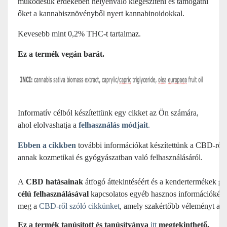
működésük érdekében helyénvaló kiegészíteni és támogatni
őket a kannabisznövényből nyert kannabinoidokkal.
Kevesebb mint 0,2% THC-t tartalmaz.
Ez a termék vegán barát.
Informatív célból készítettünk egy cikket az Ön számára,
ahol elolvashatja a
felhasználás módjait
.
Ebben a cikkben
 további információkat készítettünk a CBD-ről 
annak kozmetikai és gyógyászatban való felhasználásáról.
A
 CBD hatásainak
 átfogó áttekintéséért és a kendertermékek 
gy
célú felhasználásával
 kapcsolatos egyéb hasznos információkért 
meg a 
CBD-ről szóló cikkünket
, amely szakértőbb véleményt ad.
Ez a termék tanúsított és tanúsítványa
itt
megtekinthető.