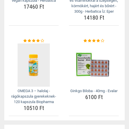
vegán kapszula - Herbatica
és vitaminokkal a szépségért,
17460 Ft
körmökért, hajért és bőrért -
300g - Herbatica Íz: Eper
14180 Ft
OMEGA 3 – halolaj -
Ginkgo Biloba - 40mg - Evalar
6100 Ft
rágókapszula gyerekeknek-
120 kapszula Biopharma
10510 Ft