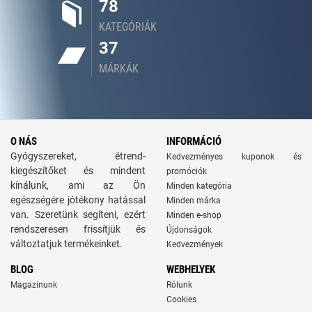
78
KATEGÓRIÁK
37
MÁRKÁK
O NÁS
INFORMÁCIÓ
Gyógyszereket, étrend-
Kedvezményes kuponok és
kiegészítőket és mindent
promóciók
kínálunk, ami az Ön
Minden kategória
egészségére jótékony hatással
Minden márka
van. Szeretünk segíteni, ezért
Minden e-shop
rendszeresen frissítjük és
Újdonságok
változtatjuk termékeinket.
Kedvezmények
BLOG
WEBHELYEK
Magazinunk
Rólunk
Cookies