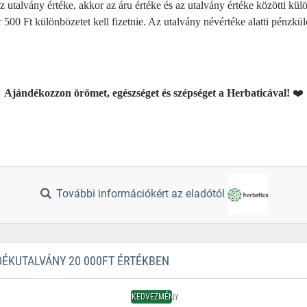
utalvány értéke, akkor az áru értéke és az utalvány értéke közötti külö
or 500 Ft különbözetet kell fizetnie. Az utalvány névértéke alatti pénz
Ajándékozzon örömet, egészséget és szépséget a Herbaticával!
❤️
További információkért az eladótól
ÉKUTALVÁNY 20 000FT ÉRTÉKBEN
KEDVEZMÉNY