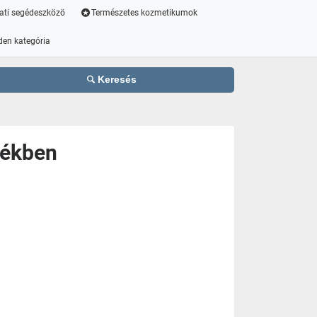
ati segédeszközö
Természetes kozmetikumok
den kategória
Keresés
tékben