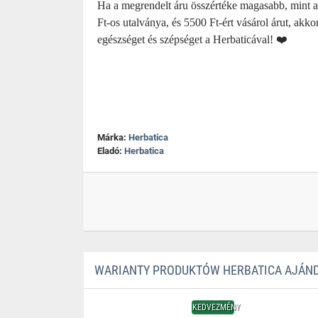
Ha a megrendelt áru összértéke magasabb, mint az 
Ft-os utalványa, és 5500 Ft-ért vásárol árut, akk
egészséget és szépséget a Herbaticával! ❤️
Márka:
Herbatica
Eladó:
Herbatica
WARIANTY PRODUKTÓW HERBATICA AJÁND
KEDVEZMÉNY