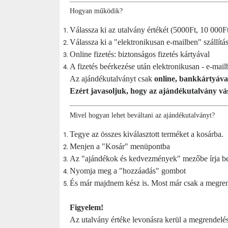
Hogyan működik?
Válassza ki az utalvány értékét (5000Ft, 10 000Ft
Válassza ki a "elektronikusan e-mailben" szállítá
Online fizetés: biztonságos fizetés kártyával
A fizetés beérkezése után elektronikusan - e-ma
Az ajándékutalványt csak
online, bankkártyáva
Ezért javasoljuk, hogy az ajándékutalvány vá
Mivel
hogyan lehet beváltani az ajándékutalványt?
Tegye az összes kiválasztott terméket a kosárba.
Menjen a "Kosár" menüpontba
Az "ajándékok és kedvezmények" mezőbe írja be a
Nyomja meg a "hozzáadás" gombot
És már majdnem kész is. Most már csak a megrend
Figyelem!
Az utalvány értéke levonásra kerül a megrendelés t