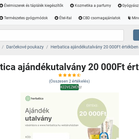
Élelmiszerek és táplálék kiegészítők
Kozmetika a parfumy
Gyógyász
Természetes gyógymódok
Étel-Ital
CBD csomagajánlatok
Min
Darčekové poukazy
Herbatica ajándékutalvány 20 000Ft értékben
tica ajándékutalvány 20 000Ft ér
(Összesen
2
értékelés)
KEDVEZMÉNY