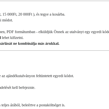
, 15 000Ft, 20 000Ft ), és tegye a kosárba.
si módot.
ilben, PDF formátumban - elküldjük Önnek az utalványt egy egyedi kód
l
lehet kifizetni.
sárlását ne kombinálja más árukkal.
z ajándékutalványon feltüntetett egyedi kódot.
elését kell befejeznie.
eljes árából, beleértve a postaköltséget is.