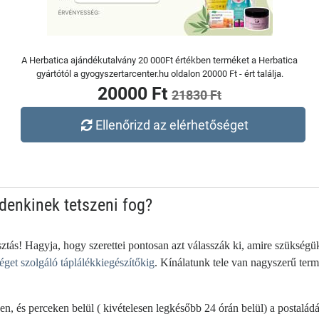
A Herbatica ajándékutalvány 20 000Ft értékben terméket a Herbatica
gyártótól a gyogyszertarcenter.hu oldalon 20000 Ft - ért találja.
20000 Ft
21830 Ft
Ellenőrizd az elérhetőséget
denkinek tetszeni fog?
ztás! Hagyja, hogy szerettei pontosan azt válasszák ki, amire szükség
éget szolgáló táplálékkiegészítőkig
. Kínálatunk tele van nagyszerű ter
sen, és perceken belül ( kivételesen legkésőbb 24 órán belül) a postalá