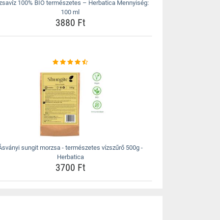
zsavíz 100% BIO természetes – Herbatica Mennyiség:
100 ml
3880 Ft
Ásványi sungit morzsa - természetes vízszűrő 500g -
Herbatica
3700 Ft