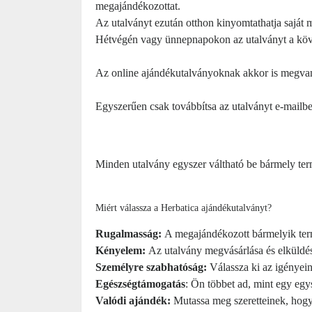
megajándékozottat.
Az utalványt ezután otthon kinyomtathatja saját m
Hétvégén vagy ünnepnapokon az utalványt a kö
Az online ajándékutalványoknak akkor is megvan
Egyszerűen csak továbbítsa az utalványt e-mailb
Minden utalvány egyszer váltható be bármely te
Miért válassza a Herbatica ajándékutalványt?
Rugalmasság:
A megajándékozott bármelyik ter
Kényelem
:
Az utalvány megvásárlása és elküldé
Személyre szabhatóság:
Válassza ki az igényei
Egészségtámogatás
: Ön többet ad, mint egy egys
Valódi ajándék:
Mutassa meg szeretteinek, hogy 