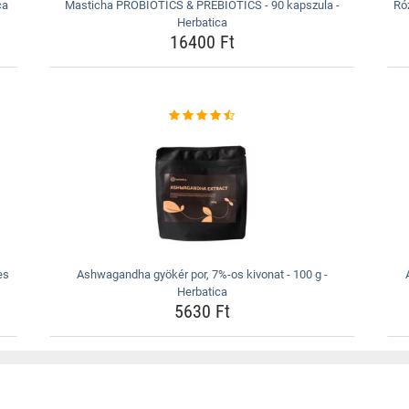
ca
Masticha PROBIOTICS & PREBIOTICS - 90 kapszula -
Ró
Herbatica
16400 Ft
es
Ashwagandha gyökér por, 7%-os kivonat - 100 g -
Herbatica
5630 Ft