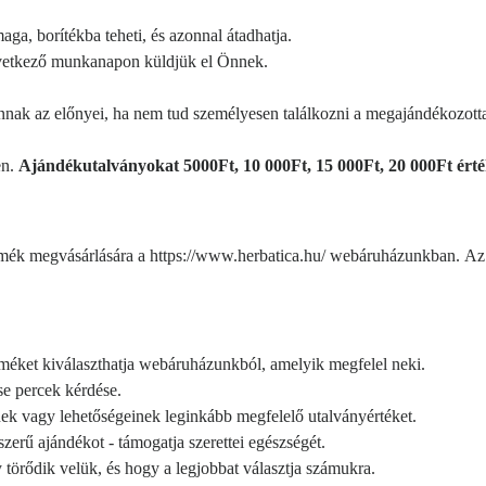
aga, borítékba teheti, és azonnal átadhatja.
vetkező munkanapon küldjük el Önnek.
nak az előnyei, ha nem tud személyesen találkozni a megajándékozotta
en.
Ajándékutalványokat 5000Ft, 10 000Ft, 15 000Ft, 20 000Ft ért
rmék megvásárlására a
https://www.herbatica.hu/
webáruházunkban.
Az 
méket kiválaszthatja webáruházunkból, amelyik megfelel neki.
se percek kérdése.
nek vagy lehetőségeinek leginkább megfelelő utalványértéket.
zerű ajándékot - támogatja szerettei egészségét.
törődik velük, és hogy a legjobbat választja számukra.