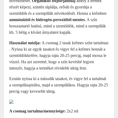
növekedését.
Organikus bojtorjánolaj
amely a termék
részét képezi, szintén táplálja, erősíti és gyorsítja a
szemöldök és a szempillák növekedését. Henna a krémben
ammóniától és hidrogén-peroxidtól mentes
. A szín
hosszantartó hatású, mind a szemöldök, mind a szempillák
kb. 5 hétig a kívánt árnyalatot kapják.
Használat módja:
A csomag 2 tasak krémes színt tartalmaz
. Nyissa ki az egyik tasakot és vigye fel a krémes hennát a
szemöldökkefére, hagyja rajta 20-25 percig, majd mossa le
vízzel. Ha azt szeretné, hogy a szín kevésbé legyen
intenzív, hagyja a terméket rövidebb ideig fent.
Ezután nyissa ki a második tasakot, és vigye fel a tartalmát
a szempillaspirálra, majd a szempillákra. Hagyja rajta 20-25
percig vagy kevesebb ideig.
A csomag tartalma/mennyisége:
2x2 ml