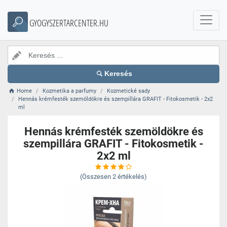
GYOGYSZERTARCENTER.HU
Keresés
Home
Kozmetika a parfumy
Kozmetické sady
Hennás krémfesték szemöldökre és szempillára GRAFIT - Fitokosmetik - 2x2
ml
Hennás krémfesték szemöldökre és
szempillára GRAFIT - Fitokosmetik -
2x2 ml
(Összesen
2
értékelés)