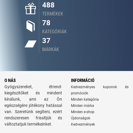
488
TERMÉKEK
78
KATEGÓRIÁK
37
MÁRKÁK
O NÁS
INFORMÁCIÓ
Gyógyszereket, étrend-
Kedvezményes kuponok és
kiegészítőket és mindent
promóciók
kínálunk, ami az Ön
Minden kategória
egészségére jótékony hatással
Minden márka
van. Szeretünk segíteni, ezért
Minden e-shop
rendszeresen frissítjük és
Újdonságok
változtatjuk termékeinket.
Kedvezmények