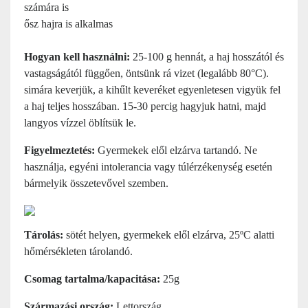
számára is
ősz hajra is alkalmas
Hogyan kell használni:
25-100 g hennát, a haj hosszától és
vastagságától függően, öntsünk rá vizet (legalább 80°C).
simára keverjük, a kihűlt keveréket egyenletesen vigyük fel
a haj teljes hosszában. 15-30 percig hagyjuk hatni, majd
langyos vízzel öblítsük le.
Figyelmeztetés:
Gyermekek elől elzárva tartandó. Ne
használja, egyéni intolerancia vagy túlérzékenység esetén
bármelyik összetevővel szemben.
Tárolás:
sötét helyen, gyermekek elől elzárva, 25ºC alatti
hőmérsékleten tárolandó.
Csomag tartalma/kapacitása:
25g
Származási ország:
Lettország