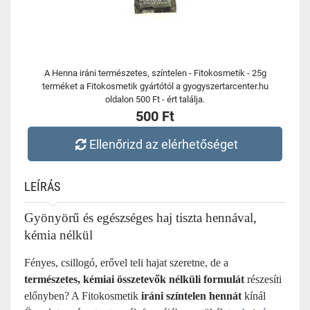
A Henna iráni természetes, színtelen - Fitokosmetik - 25g
terméket a Fitokosmetik gyártótól a gyogyszertarcenter.hu
oldalon 500 Ft - ért találja.
500 Ft
Ellenőrizd az elérhetőséget
LEÍRÁS
Gyönyörű és egészséges haj tiszta hennával,
kémia nélkül
Fényes, csillogó, erővel teli hajat szeretne, de a
természetes, kémiai összetevők nélküli formulát
részesíti
előnyben? A Fitokosmetik
iráni színtelen hennát
kínál