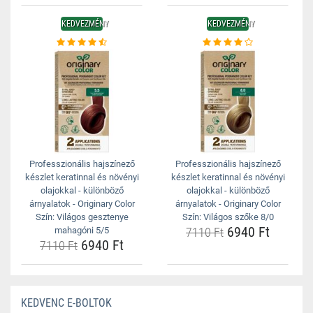
KEDVEZMÉNY
KEDVEZMÉNY
Professzionális hajszínező
Professzionális hajszínező
készlet keratinnal és növényi
készlet keratinnal és növényi
olajokkal - különböző
olajokkal - különböző
árnyalatok - Originary Color
árnyalatok - Originary Color
Szín: Világos gesztenye
Szín: Világos szőke 8/0
6940 Ft
mahagóni 5/5
7110 Ft
6940 Ft
7110 Ft
KEDVENC E-BOLTOK