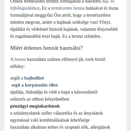
Önnek természetes termék formájában a tökéletes
haj- és
fejbőrápoláshoz
.
Ez a
természetes henna
hatásával és tiszta
formulájával meggyőzi Önt arról, hogy a természetben
minden megvan, amire a hajának szüksége van! Fényt,
táplálást és védelmet biztosít hajának, valamint fényesebbé
és rugalmasabbá teszi haját. Ez a henna színtelen.
Miért érdemes hennát használni?
A
henna
használata számos előnnyel jár, ezek közül
néhány:
segíti a
hajhullást
segít a korpásodás ellen
táplálja, hidratálja és védi a hajat a károsodástól
színezés az otthon kényelmében
pénzügyi megtakarítások
a színárnyalatok széles választéka és az árnyalatok
egymással való kombinálásának lehetősége
használata alkalmas terhes és szoptató nők, allergiások