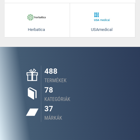
Herbatica
USAmedical
488
TERMÉKEK
78
KATEGÓRIÁK
37
MÁRKÁK