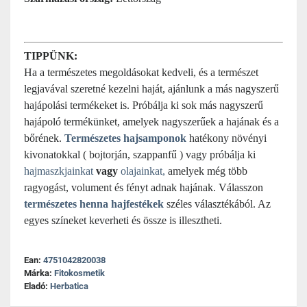
TIPPÜNK:
Ha a természetes megoldásokat kedveli, és a természet
legjavával szeretné kezelni haját, ajánlunk a más nagyszerű
hajápolási termékeket is. Próbálja ki sok más nagyszerű
hajápoló termékünket, amelyek nagyszerűek a hajának és a
bőrének.
Természetes hajsamponok
hatékony növényi
kivonatokkal ( bojtorján, szappanfű ) vagy próbálja ki
hajmaszkjainkat
vagy
olajainkat
,
amelyek még több
ragyogást, volument és fényt adnak hajának. Válasszon
természetes henna hajfestékek
széles választékából. Az
egyes színeket keverheti és össze is illesztheti.
Ean:
4751042820038
Márka:
Fitokosmetik
Eladó:
Herbatica