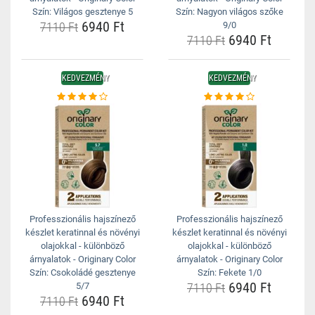
Szín: Világos gesztenye 5
Szín: Nagyon világos szőke
6940 Ft
7110 Ft
9/0
6940 Ft
7110 Ft
KEDVEZMÉNY
KEDVEZMÉNY
Professzionális hajszínező
Professzionális hajszínező
készlet keratinnal és növényi
készlet keratinnal és növényi
olajokkal - különböző
olajokkal - különböző
árnyalatok - Originary Color
árnyalatok - Originary Color
Szín: Csokoládé gesztenye
Szín: Fekete 1/0
6940 Ft
5/7
7110 Ft
6940 Ft
7110 Ft