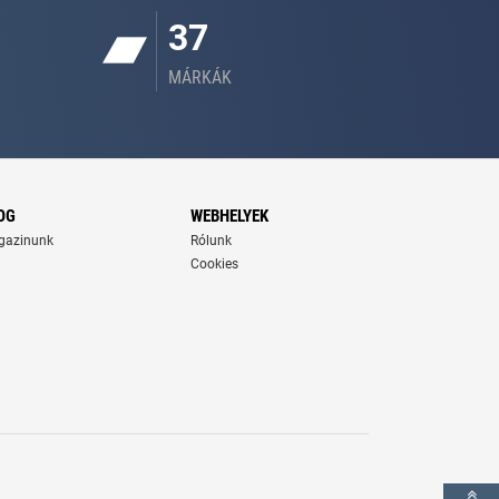
37
MÁRKÁK
OG
WEBHELYEK
gazinunk
Rólunk
Cookies