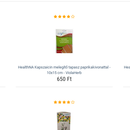
HealthNA Kapszaicin melegítő tapasz paprikakivonattal -
Hea
10x15 cm - ViolaHerb
650 Ft