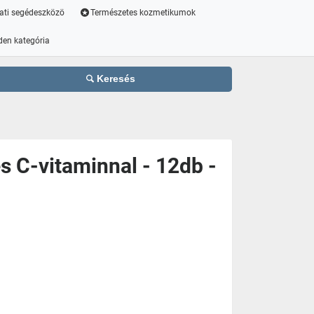
ati segédeszközö
Természetes kozmetikumok
den kategória
Keresés
s C-vitaminnal - 12db -