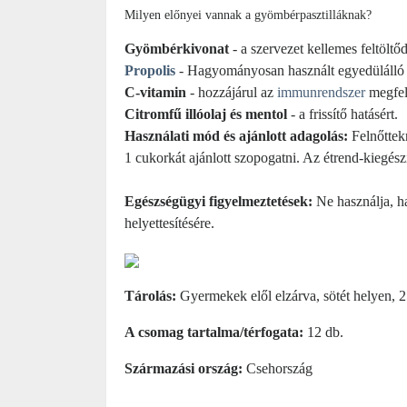
Milyen előnyei vannak a gyömbérpasztilláknak?
Gyömbérkivonat
- a szervezet kellemes feltöltőd
P
ropolis
- Hagyományosan használt egyedülálló t
C-vitamin
- hozzájárul az
immunrendszer
megfel
Citromfű illóolaj és mentol
- a frissítő hatásért.
Használati mód és ajánlott adagolás:
Felnőttek
1 cukorkát ajánlott szopogatni.
Az étrend-kiegész
Egészségügyi figyelmeztetések:
Ne használja, h
helyettesítésére.
Tárolás:
Gyermekek elől elzárva, sötét helyen, 2
A csomag tartalma/térfogata:
12 db.
Származási ország:
Csehország