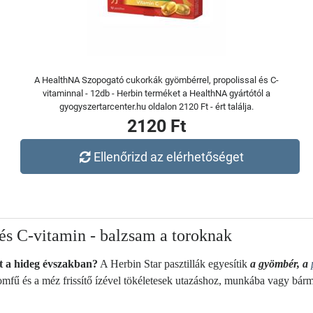
A HealthNA Szopogató cukorkák gyömbérrel, propolissal és C-
vitaminnal - 12db - Herbin terméket a HealthNA gyártótól a
gyogyszertarcenter.hu oldalon 2120 Ft - ért találja.
2120 Ft
Ellenőrizd az elérhetőséget
és C-vitamin - balzsam a toroknak
t a hideg évszakban?
A Herbin Star pasztillák egyesítik
a gyömbér, a
tromfű és a méz frissítő ízével tökéletesek utazáshoz, munkába vagy bárm