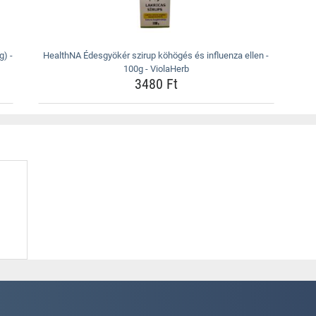
g) -
HealthNA Édesgyökér szirup köhögés és influenza ellen -
100g - ViolaHerb
3480 Ft