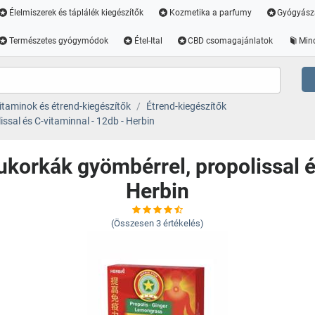
Élelmiszerek és táplálék kiegészítők
Kozmetika a parfumy
Gyógyász
Természetes gyógymódok
Étel-Ital
CBD csomagajánlatok
Min
itaminok és étrend-kiegészítők
Étrend-kiegészítők
sal és C-vitaminnal - 12db - Herbin
orkák gyömbérrel, propolissal é
Herbin
(Összesen
3
értékelés)