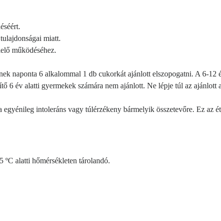
éséért.
ulajdonságai miatt.
elő működéséhez.
nek naponta 6 alkalommal 1 db cukorkát ajánlott elszopogatni. A 6-1
ítő 6 év alatti gyermekek számára nem ajánlott.
Ne lépje túl az ajánlott 
a egyénileg intoleráns vagy túlérzékeny bármelyik összetevőre.
Ez az é
5 ºC alatti hőmérsékleten tárolandó.