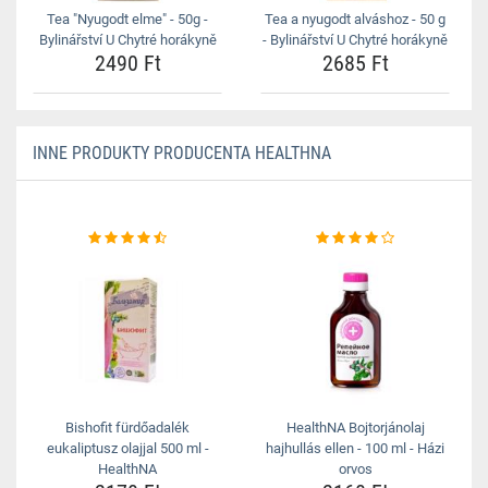
Tea "Nyugodt elme" - 50g -
Tea a nyugodt alváshoz - 50 g
Bylinářství U Chytré horákyně
- Bylinářství U Chytré horákyně
2490 Ft
2685 Ft
INNE PRODUKTY PRODUCENTA HEALTHNA
Bishofit fürdőadalék
HealthNA Bojtorjánolaj
eukaliptusz olajjal 500 ml -
hajhullás ellen - 100 ml - Házi
HealthNA
orvos