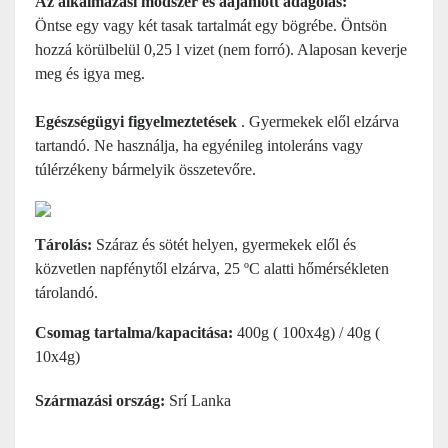
Az alkalmazási módszer és a
ajánlott adagolás:
Öntse egy vagy két tasak tartalmát egy bögrébe. Öntsön
hozzá körülbelül 0,25 l vizet (nem forró). Alaposan keverje
meg és igya meg.
Egészségügyi figyelmeztetések
. Gyermekek elől elzárva
tartandó. Ne használja, ha egyénileg intoleráns vagy
túlérzékeny bármelyik összetevőre.
Tárolás:
Száraz és sötét helyen, gyermekek elől és
közvetlen napfénytől elzárva, 25 ºC alatti hőmérsékleten
tárolandó.
Csomag tartalma/kapacitása:
400g ( 100x4g) / 40g (
10x4g)
Származási ország:
Srí Lanka