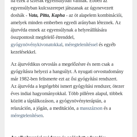
ha ezek a szférák egyensúlyban vannak. Ebben az
egyensúlyban kulcsszerepet játszanak az úgynevezett
doshák -
Vata, Pitta, Kapha
- az öt alapelem kombinációi,
amelyek minden emberben egyedi arányban léteznek. Az
ájurvéda ennek az egyensúlynak a helyreállítására
összpontosít megfelelő étrenddel,
gyógynövénykivonatokkal
,
méregtelenítéssel
és egyéb
kezelésekkel.
Az ájurvédikus orvoslás a megelőzésre és nem csak a
gyógyításra helyezi a hangsúlyt. A nyugati orvostudomány
már 1982-ben felismerte ezt az ősi gyógyítási rendszert.
Az ájurvéda a legrégebbi ismert gyógyítási rendszer, ötezer
éves indiai hagyományokkal. Több pilléren alapul, többek
között a táplálkozáson, a gyógynövényterápián, a
relaxáción, a jógán, a meditáción, a
masszázson
és a
méregtelenítésen
.