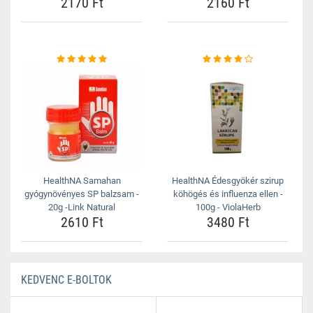
2170 Ft
2160 Ft
HealthNA Samahan
HealthNA Édesgyökér szirup
gyógynövényes SP balzsam -
köhögés és influenza ellen -
20g -Link Natural
100g - ViolaHerb
2610 Ft
3480 Ft
KEDVENC E-BOLTOK