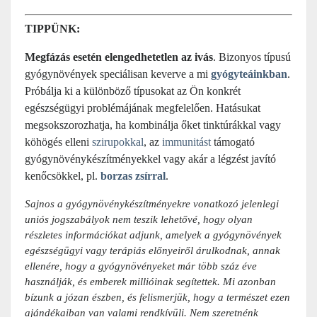
TIPPÜNK:
Megfázás esetén elengedhetetlen az ivás
. Bizonyos típusú
gyógynövények speciálisan keverve a mi
gyógyteáinkban
.
Próbálja ki a különböző típusokat az Ön konkrét
egészségügyi problémájának megfelelően. Hatásukat
megsokszorozhatja, ha kombinálja őket tinktúrákkal vagy
köhögés elleni
szirupokkal
, az
immunitást
támogató
gyógynövénykészítményekkel vagy akár a légzést javító
kenőcsökkel, pl.
borzas zsírral
.
Sajnos a gyógynövénykészítményekre vonatkozó jelenlegi
uniós jogszabályok nem teszik lehetővé, hogy olyan
részletes információkat adjunk, amelyek a gyógynövények
egészségügyi vagy terápiás előnyeiről árulkodnak, annak
ellenére, hogy a gyógynövényeket már több száz éve
használják, és emberek millióinak segítettek. Mi azonban
bízunk a józan észben, és felismerjük, hogy a természet ezen
ajándékaiban van valami rendkívüli. Nem szeretnénk