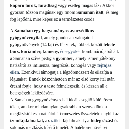
kaparó torok, fáradtság
vagy esetleg magas láz? Akkor
gyorsan főzzön magának egy finom
Samahan italt
, és meg
fog lepődni, mire képes ez a természetes csoda.
A
Samahan egy hagyományos ayurvédikus
gyógynövényital
, amely gondosan válogatott
gyógynövények (14 faj) és fűszerek, többek között
fekete
bors, koriander, kömény,
édesgyökér
kombinációjából áll,
a Samahan szíve pedig a
gyömbér
, amely ismert jótékony
hatásáról az influenza, megfázás, köhögés vagy
fejfájás
ellen
. Ezenkívül támogatja a légzőrendszert és ellazítja a
légutakat. Ennek köszönhetően már az első korty ital után
érezni fogja, hogy a teste felmelegszik, és készen áll a
betegségek leküzdésére.
A Samahan gyógynövényes ital ideális segítő különösen
télen, amikor mindannyian gyakrabban szenvedünk a
megfázástól és a náthától. Természetes összetétele enyhíti az
izomfájdalmakat, az
ízületi
fájdalmakat
, a hidegrázást
és
sok más megfázás kísérő tünetét. A hatékony növényi