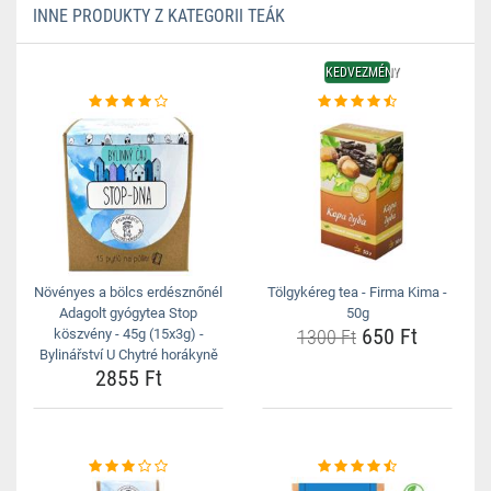
INNE PRODUKTY Z KATEGORII TEÁK
KEDVEZMÉNY
Növényes a bölcs erdésznőnél
Tölgykéreg tea - Firma Kima -
Adagolt gyógytea Stop
50g
650 Ft
köszvény - 45g (15x3g) -
1300 Ft
Bylinářství U Chytré horákyně
2855 Ft