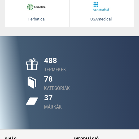
Herbatica
USAmedical
488
TERMÉKEK
78
KATEGÓRIÁK
37
MÁRKÁK