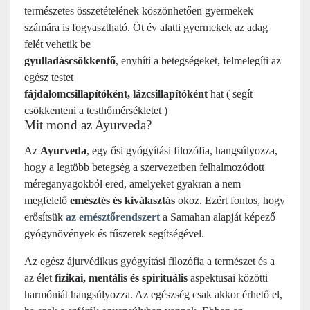
természetes összetételének köszönhetően gyermekek
számára is fogyasztható.
Öt év alatti gyermekek az adag
felét vehetik be
gyulladáscsökkentő
, enyhíti a betegségeket, felmelegíti az
egész testet
fájdalomcsillapítóként, lázcsillapítóként
hat ( segít
csökkenteni a testhőmérsékletet )
Mit mond az Ayurveda?
Az
Ayurveda
, egy ősi gyógyítási filozófia, hangsúlyozza,
hogy a legtöbb betegség a szervezetben felhalmozódott
méreganyagokból ered, amelyeket gyakran a nem
megfelelő
emésztés és kiválasztás
okoz. Ezért fontos, hogy
erősítsük
az emésztőrendszert
a Samahan alapját képező
gyógynövények és fűszerek segítségével.
Az egész ájurvédikus gyógyítási filozófia a természet és a
az élet
fizikai, mentális és spirituális
aspektusai közötti
harmóniát hangsúlyozza. Az egészség csak akkor érhető el,