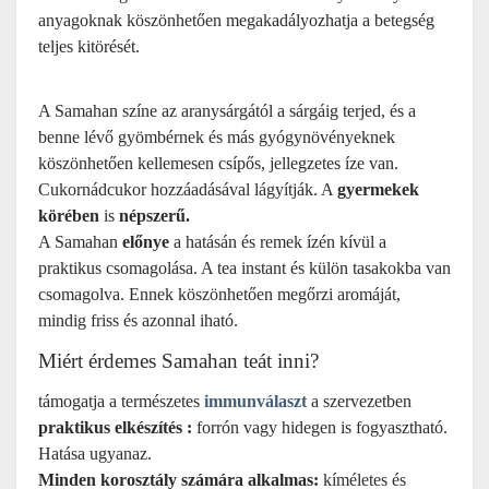
anyagoknak köszönhetően megakadályozhatja a betegség
teljes kitörését.
A Samahan színe az aranysárgától a sárgáig terjed, és a
benne lévő gyömbérnek és más gyógynövényeknek
köszönhetően kellemesen csípős, jellegzetes íze van.
Cukornádcukor hozzáadásával lágyítják. A
gyermekek
körében
is
népszerű.
A Samahan
előnye
a hatásán és remek ízén kívül a
praktikus csomagolása. A tea instant és külön tasakokba van
csomagolva. Ennek köszönhetően megőrzi aromáját,
mindig friss és azonnal iható.
Miért érdemes Samahan teát inni?
támogatja a természetes
immunválaszt
a szervezetben
praktikus elkészítés :
forrón vagy hidegen is fogyasztható.
Hatása ugyanaz.
Minden korosztály számára alkalmas:
kíméletes és