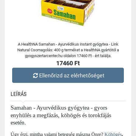
A HealthNA Samahan - Ayurvédikus instant gyógytea - Link
Natural Csomagolás: 400 g terméket a HealthNA gyártótól a
gyogyszertarcenter.hu oldalon 17460 Ft - ért találja.
17460 Ft
Ellenőrizd az elérhetőséget
LEÍRÁS
Samahan - Ayurvédikus gyógytea - gyors
enyhülés a megfázás, köhögés és torokfájás
esetén.
Úgy érzi, mintha valami betegség mászna Önre?
Köhögés
,