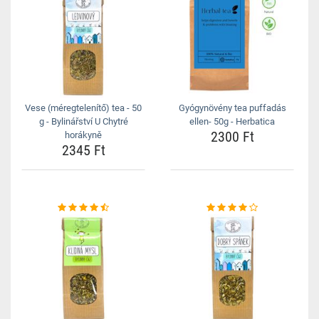
Vese (méregtelenítő) tea - 50
Gyógynövény tea puffadás
g - Bylinářství U Chytré
ellen- 50g - Herbatica
2300 Ft
horákyně
2345 Ft