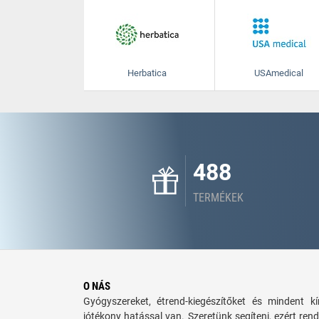
Herbatica
USAmedical
488
TERMÉKEK
O NÁS
Gyógyszereket, étrend-kiegészítőket és mindent 
jótékony hatással van. Szeretünk segíteni, ezért rend