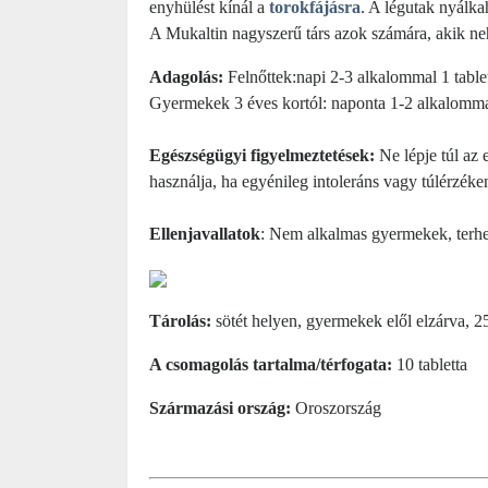
enyhülést kínál a
torokfájásra
. A légutak nyálka
A Mukaltin nagyszerű társ azok számára, akik ne
Adagolás:
Felnőttek:napi 2-3 alkalommal 1 tablett
Gyermekek 3 éves kortól: naponta 1-2 alkalommal 
Egészségügyi figyelmeztetések:
Ne lépje túl az 
használja, ha egyénileg intoleráns vagy túlérzék
Ellenjavallatok
: Nem alkalmas gyermekek, terhes
Tárolás:
sötét helyen, gyermekek elől elzárva, 2
A csomagolás tartalma/térfogata:
10 tabletta
Származási ország:
Oroszország