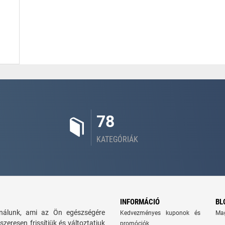
78
KATEGÓRIÁK
INFORMÁCIÓ
BL
kínálunk, ami az Ön egészségére
Kedvezményes kuponok és
Ma
szeresen frissítjük és változtatjuk
promóciók