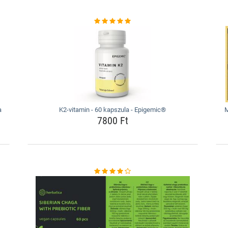
a
K2-vitamin - 60 kapszula - Epigemic®
M
7800 Ft