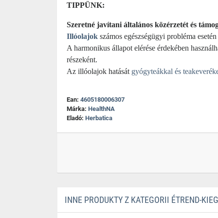
TIPPÜNK:
Szeretné javítani általános közérzetét és támo
Illóolajok
számos egészségügyi probléma esetén 
A harmonikus állapot elérése érdekében használha
részeként.
Az illóolajok hatását
gyógyteákkal és teakeverék
Ean:
4605180006307
Márka:
HealthNA
Eladó:
Herbatica
INNE PRODUKTY Z KATEGORII ÉTREND-KIE