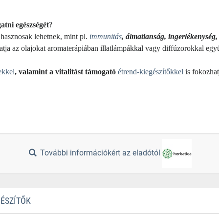
gatni egészségét
?
hasznosak lehetnek, mint pl.
immunitás
, álmatlanság, ingerlékenység, 
tja az olajokat aromaterápiában illatlámpákkal vagy diffúzorokkal egy
ekkel
, valamint a vitalitást támogató
étrend-kiegészítőkkel
is fokozhat
További információkért az eladótól
GÉSZÍTŐK