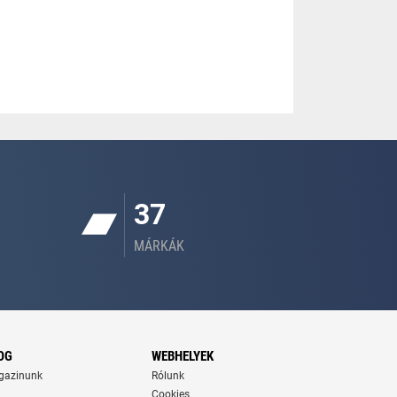
37
MÁRKÁK
OG
WEBHELYEK
gazinunk
Rólunk
Cookies