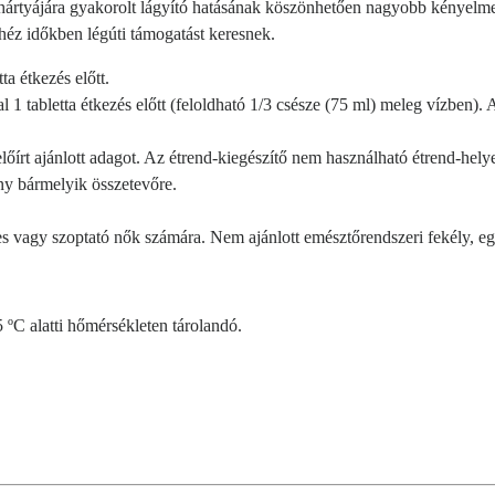
hártyájára gyakorolt lágyító hatásának köszönhetően nagyobb kényelmet
héz időkben légúti támogatást keresnek.
a étkezés előtt.
1 tabletta étkezés előtt (feloldható 1/3 csésze (75 ml) meleg vízben).
előírt ajánlott adagot. Az étrend-kiegészítő nem használható étrend-
helye
eny bármelyik összetevőre.
 vagy szoptató nők számára. Nem ajánlott emésztőrendszeri fekély, egy
5 ºC alatti hőmérsékleten tárolandó.