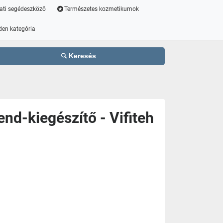
ati segédeszközö
Természetes kozmetikumok
den kategória
Keresés
end-kiegészítő - Vifiteh