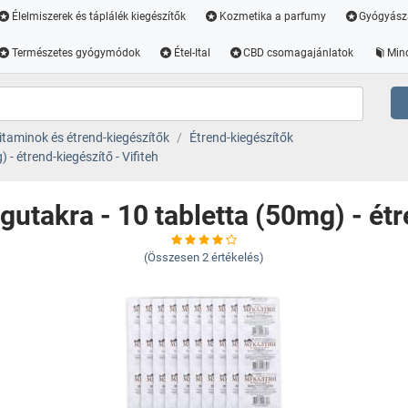
Élelmiszerek és táplálék kiegészítők
Kozmetika a parfumy
Gyógyász
Természetes gyógymódok
Étel-Ital
CBD csomagajánlatok
Min
itaminok és étrend-kiegészítők
Étrend-kiegészítők
- étrend-kiegészítő - Vifiteh
utakra - 10 tabletta (50mg) - étr
(Összesen
2
értékelés)