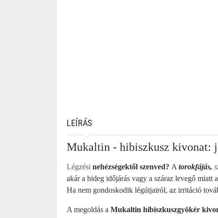
LEÍRÁS
Mukaltin - hibiszkusz kivonat: 
Légzési
nehézségektől szenved?
A
t
orokfájás,
s
akár a hideg időjárás vagy a száraz levegő miatt 
Ha nem gondoskodik légútjairól, az irritáció továb
A megoldás a
Mukaltin hibiszkuszgyökér kivon