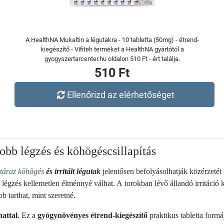
A HealthNA Mukaltin a légutakra - 10 tabletta (50mg) - étrend-
kiegészítő - Vifiteh terméket a HealthNA gyártótól a
gyogyszertarcenter.hu oldalon 510 Ft - ért találja.
510 Ft
Ellenőrizd az elérhetőséget
jobb légzés és köhögéscsillapítás
záraz köhögés
és irritált légutak
jelentősen befolyásolhatják közérzeté
a légzés kellemetlen élménnyé válhat. A
torokban lévő állandó irritáció k
b tarthat, mint szeretné.
attal
. Ez a
gyógynövényes étrend-kiegészítő
praktikus tabletta formá