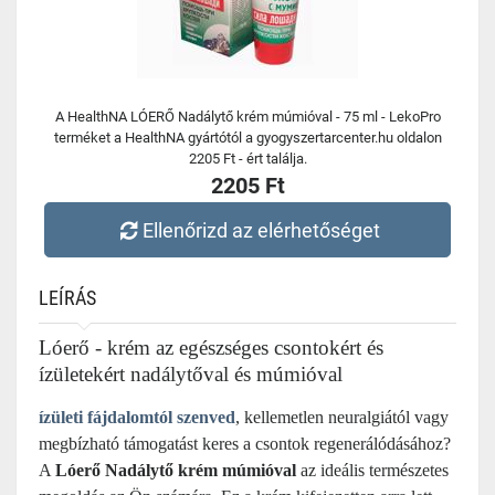
A HealthNA LÓERŐ Nadálytő krém múmióval - 75 ml - LekoPro
terméket a HealthNA gyártótól a gyogyszertarcenter.hu oldalon
2205 Ft - ért találja.
2205 Ft
Ellenőrizd az elérhetőséget
LEÍRÁS
Lóerő - krém az egészséges csontokért és
ízületekért nadálytőval és múmióval
ízületi fájdalomtól szenved
, kellemetlen neuralgiától vagy
megbízható támogatást keres a csontok regenerálódásához?
A
Lóerő
Nadálytő krém múmióval
az ideális természetes