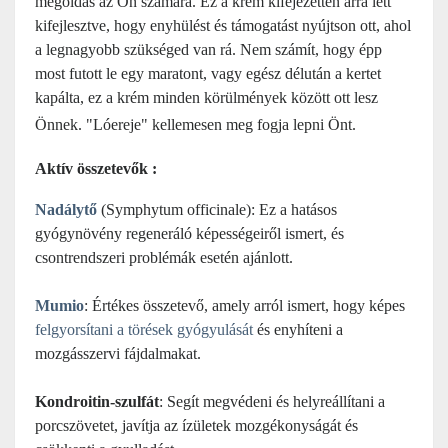
megoldás az Ön számára. Ez a krém kifejezetten arra lett
kifejlesztve, hogy enyhülést és támogatást nyújtson ott, ahol
a legnagyobb szükséged van rá. Nem számít, hogy épp
most futott le egy maratont, vagy egész délután a kertet
kapálta, ez a krém minden körülmények között ott lesz
Önnek. "Lóereje" kellemesen meg fogja lepni Önt.
Aktív összetevők :
Nadálytő
(Symphytum officinale): Ez a hatásos
gyógynövény regeneráló képességeiről ismert, és
csontrendszeri problémák esetén ajánlott.
Mumio
: Értékes összetevő, amely arról ismert, hogy képes
felgyorsítani a törések gyógyulását
és enyhíteni a
mozgásszervi fájdalmakat.
Kondroitin-szulfát
: Segít megvédeni és helyreállítani a
porcszövetet, javítja az ízületek mozgékonyságát és