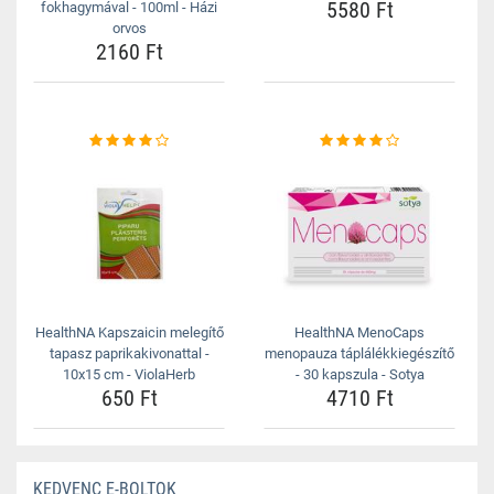
5580 Ft
fokhagymával - 100ml - Házi
orvos
2160 Ft
HealthNA Kapszaicin melegítő
HealthNA MenoCaps
tapasz paprikakivonattal -
menopauza táplálékkiegészítő
10x15 cm - ViolaHerb
- 30 kapszula - Sotya
650 Ft
4710 Ft
KEDVENC E-BOLTOK