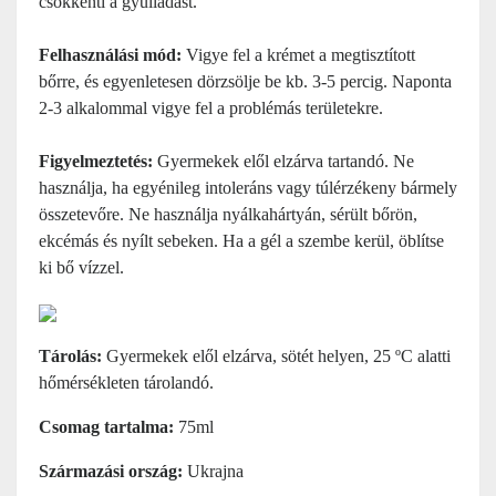
csökkenti a gyulladást.
Felhasználási mód:
Vigye fel a krémet a megtisztított
bőrre, és egyenletesen dörzsölje be kb. 3-5 percig. Naponta
2-3 alkalommal vigye fel a problémás területekre.
Figyelmeztetés:
Gyermekek elől elzárva tartandó. Ne
használja, ha egyénileg intoleráns vagy túlérzékeny bármely
összetevőre.
Ne használja nyálkahártyán, sérült bőrön,
ekcémás és nyílt sebeken. Ha a gél a szembe kerül, öblítse
ki bő vízzel.
Tárolás:
Gyermekek elől elzárva, sötét helyen, 25 ºC alatti
hőmérsékleten tárolandó.
Csomag tartalma:
75ml
Származási ország:
Ukrajna