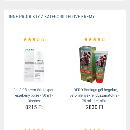
INNE PRODUKTY Z KATEGORII TELOVÉ KRÉMY
Fehérítő krém Whitexpert
LÓERŐ Badiaga gél hegekre,
érzékeny bőrre - 50 ml -
vérömlenyekre, duzzanatokra -
Bionnex
75 ml - LekoPro
8215 Ft
2830 Ft