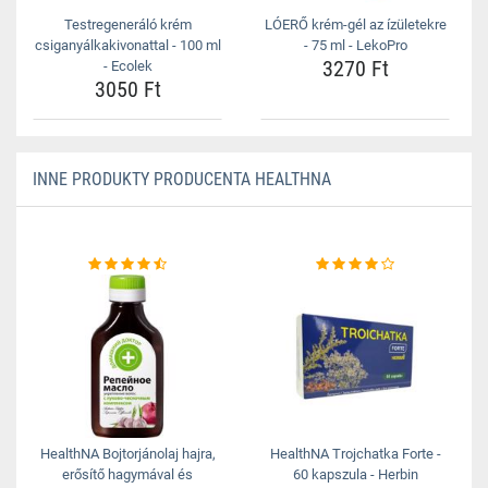
Testregeneráló krém
LÓERŐ krém-gél az ízületekre
csiganyálkakivonattal - 100 ml
- 75 ml - LekoPro
3270 Ft
- Ecolek
3050 Ft
INNE PRODUKTY PRODUCENTA HEALTHNA
HealthNA Bojtorjánolaj hajra,
HealthNA Trojchatka Forte -
erősítő hagymával és
60 kapszula - Herbin