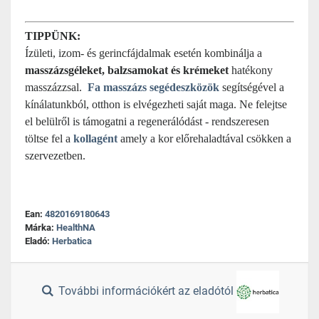
TIPPÜNK:
Ízületi, izom- és gerincfájdalmak esetén kombinálja a
masszázsgéleket, balzsamokat és krémeket
hatékony
masszázzsal.
Fa masszázs segédeszközök
segítségével a
kínálatunkból, otthon is elvégezheti saját maga. Ne felejtse
el belülről is támogatni a regenerálódást - rendszeresen
töltse fel a
kollagént
amely a kor előrehaladtával csökken a
szervezetben.
Ean:
4820169180643
Márka:
HealthNA
Eladó:
Herbatica
További információkért az eladótól