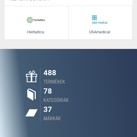
Herbatica
USAmedical
488
TERMÉKEK
78
KATEGÓRIÁK
37
MÁRKÁK