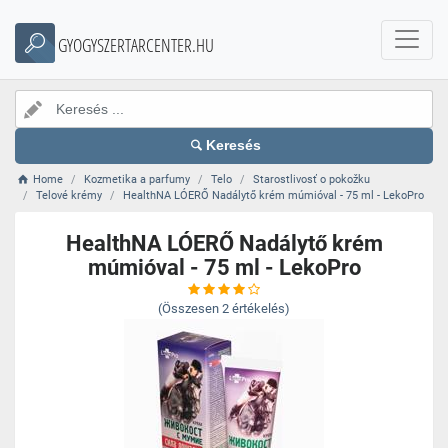
GYOGYSZERTARCENTER.HU
Keresés
Home
Kozmetika a parfumy
Telo
Starostlivosť o pokožku
Telové krémy
HealthNA LÓERŐ Nadálytő krém múmióval - 75 ml - LekoPro
HealthNA LÓERŐ Nadálytő krém
múmióval - 75 ml - LekoPro
(Összesen
2
értékelés)