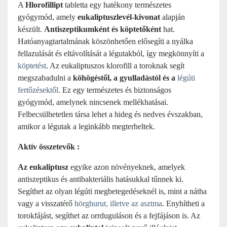
A
Hlorofillipt
tabletta egy hatékony természetes
gyógymód, amely
eukaliptuszlevél-kivonat
alapján
készült.
Antiszeptikumként és köptetőként
hat.
Hatóanyagtartalmának köszönhetően elősegíti a nyálka
fellazulását és eltávolítását a légutakból, így megkönnyíti a
köptetést
. Az eukaliptuszos klorofill a toroknak segít
megszabadulni a
köhögéstől, a gyulladástól és a
légúti
fertőzésektől
.
Ez egy természetes és biztonságos
gyógymód, amelynek nincsenek mellékhatásai.
Felbecsülhetetlen társa lehet a hideg és nedves évszakban,
amikor a légutak a leginkább megterheltek.
Aktív összetevők :
Az eukaliptusz
egyike azon növényeknek, amelyek
antiszeptikus és antibakteriális hatásukkal tűnnek ki.
Segíthet az olyan légúti megbetegedéseknél is, mint a nátha
vagy a visszatérő
hörghurut, illetve az asztma
. Enyhítheti a
torokfájást, segíthet az orrduguláson és a fejfájáson is. Az