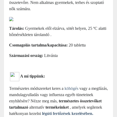
összetevőre. Nem alkalmas gyermekek, terhes és szoptató
nők számára.
Tárolás:
Gyermekek elől elzárva, sötét helyen, 25 ºC alatti
hőmérsékleten tárolandó
.
Csomagolás tartalma/kapacitása:
20 tabletta
Származási ország:
Litvánia
A mi tippünk:
Természetes módszereket keres a
köhögés
vagy a megfázás,
mandulagyulladás vagy influenza egyéb tüneteinek
enyhítésére? Nézze meg más,
természetes összetevőket
tartalmazó
alternatív
termékeinket
, amelyek segítenek
hatékonyan kezelni
légúti fertőzések kezelésében.