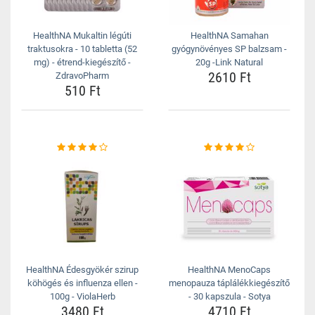
HealthNA Mukaltin légúti
HealthNA Samahan
traktusokra - 10 tabletta (52
gyógynövényes SP balzsam -
mg) - étrend-kiegészítő -
20g -Link Natural
2610 Ft
ZdravoPharm
510 Ft
HealthNA Édesgyökér szirup
HealthNA MenoCaps
köhögés és influenza ellen -
menopauza táplálékkiegészítő
100g - ViolaHerb
- 30 kapszula - Sotya
3480 Ft
4710 Ft