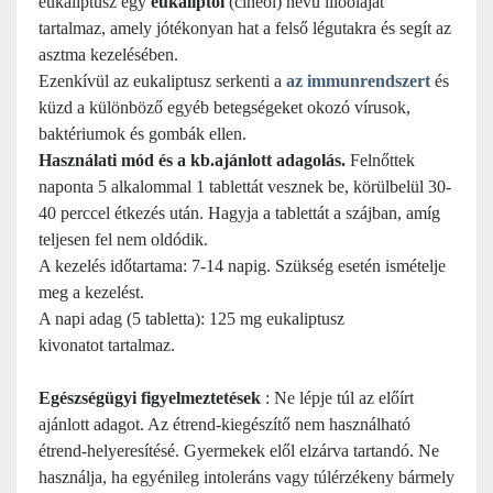
eukaliptusz egy
eukaliptol
(cineol) nevű illóolajat
tartalmaz, amely jótékonyan hat a felső légutakra és segít az
asztma kezelésében.
Ezenkívül az eukaliptusz serkenti a
az immunrendszert
és
küzd a különböző egyéb betegségeket okozó vírusok,
baktériumok és gombák ellen.
Használati mód és a kb.
ajánlott adagolás.
Felnőttek
naponta 5 alkalommal 1 tablettát vesznek be, körülbelül 30-
40 perccel étkezés után. Hagyja
a tablettát a szájban, amíg
teljesen fel nem oldódik.
A kezelés időtartama
: 7-14 napig. Szükség esetén ismételje
meg a kezelést.
A napi adag (5 tabletta): 125 mg eukaliptusz
kivonatot tartalmaz.
Egészségügyi figyelmeztetések
: Ne lépje túl az előírt
ajánlott adagot. Az étrend-kiegészítő nem használható
étrend-helyeresítésé. Gyermekek elől elzárva tartandó. Ne
használja, ha egyénileg intoleráns vagy túlérzékeny bármely