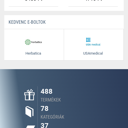
KEDVENC E-BOLTOK
Herbatica
USAmedical
488
TERMÉKEK
78
KATEGÓRIÁK
37