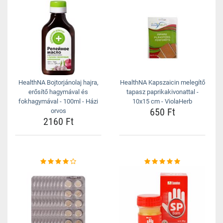
HealthNA Bojtorjánolaj hajra,
HealthNA Kapszaicin melegítő
erősítő hagymával és
tapasz paprikakivonattal -
fokhagymával - 100ml - Házi
10x15 cm - ViolaHerb
650 Ft
orvos
2160 Ft