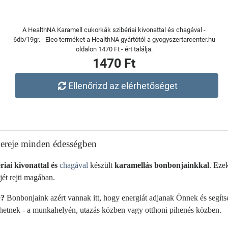
A HealthNA Karamell cukorkák szibériai kivonattal és chagával -
6db/19gr. - Eleo terméket a HealthNA gyártótól a gyogyszertarcenter.hu
oldalon 1470 Ft - ért találja.
1470 Ft
Ellenőrizd az elérhetőséget
t ereje minden édességben
ériai kivonattal és
chagával
készült
karamellás bonbonjainkkal
. Eze
jét rejti magában.
e
?
Bonbonjaink azért vannak itt, hogy energiát adjanak Önnek és segíts
etnek - a munkahelyén, utazás közben vagy otthoni pihenés közben.