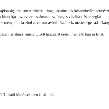
lajdonságairól ismert
szibériai chaga
tartalmának köszönhetően természe
at biztosítja a szervezete számára a szükséges
vitalitást és energiát
, keményítőmelaszból és citromsavból készülnek, mesterséges adalékan
szert tartalmaz, amely túlzott használat esetén hashajtó hatású lehet.
5 ºC alatti hőmérsékleten tárolandó.