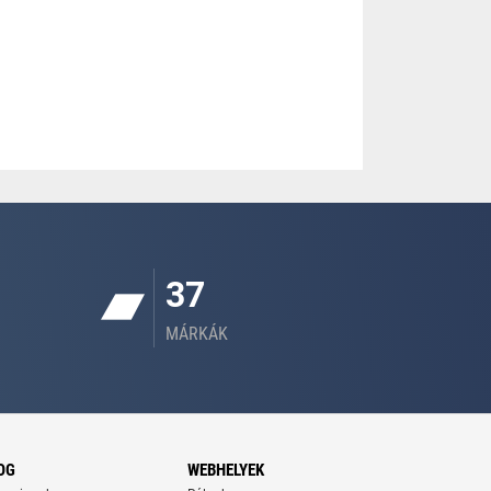
37
MÁRKÁK
OG
WEBHELYEK