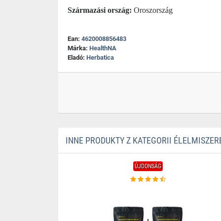
Származási ország:
Oroszország
Ean:
4620008856483
Márka:
HealthNA
Eladó:
Herbatica
INNE PRODUKTY Z KATEGORII ÉLELMISZER
ÚJDONSÁG