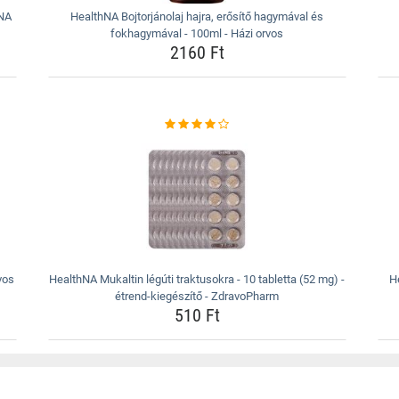
hNA
HealthNA Bojtorjánolaj hajra, erősítő hagymával és
fokhagymával - 100ml - Házi orvos
2160 Ft
vos
HealthNA Mukaltin légúti traktusokra - 10 tabletta (52 mg) -
H
étrend-kiegészítő - ZdravoPharm
510 Ft