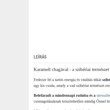
LEÍRÁS
Karamell chagával - a szibériai természe
Fedezze fel a tartós energia és vitalitás titkát
szib
egy kis csoda, amely a vad szibériai természet ere
Belefáradt a mindennapi rutinba és a
stresszb
csomagolásuknak köszönhetően mindig Önnel leh