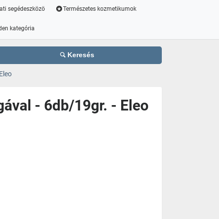
ati segédeszközö
Természetes kozmetikumok
den kategória
Keresés
Eleo
ával - 6db/19gr. - Eleo