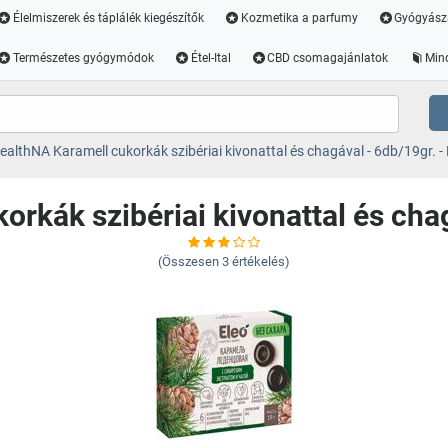
Élelmiszerek és táplálék kiegészítők
Kozmetika a parfumy
Gyógyász
Természetes gyógymódok
Étel-Ital
CBD csomagajánlatok
Min
ealthNA Karamell cukorkák szibériai kivonattal és chagával - 6db/19gr. - 
rkák szibériai kivonattal és chag
(Összesen
3
értékelés)