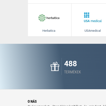
Herbatica
USAmedical
488
TERMÉKEK
O NÁS