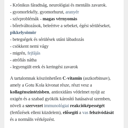
- Krónikus fáradtság, neurológiai és mentális zavarok.
- gyomorfekély, gyomorhurut,
aranyér
- szívproblémák -
magas vérnyomás
- bőrelváltozások, beleértve a sebeket, égési sérüléseket,
pikkelysömör
- betegségek és sérülések utáni lábadozás
- csökkent nemi vágy
- migrén,
fejfájás
- atrófiás nátha
- legyengült erek és keringési zavarok
A tartalomnak köszönhetően
C-vitamin
(aszkorbinsav),
amely a Gotu Kola kivonat része, részt vesz a
kollagénszintézisben
, antioxidáns védelmet nyújt az
oxigén és a szabad gyökök károsító hatásaival szemben,
növeli a
szervezet
immunológiai
reakcióképességét
(fertőzések elleni küzdelem),
elősegíti
a
vas
felszívódását
és a normális vérképzést.