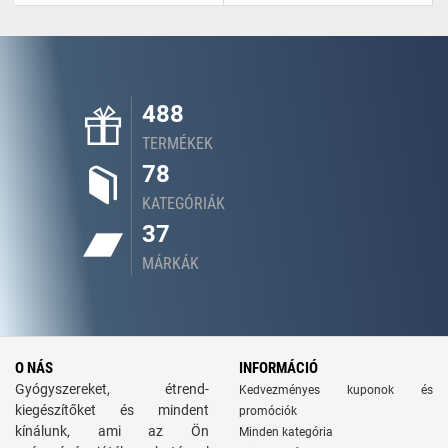
488
TERMÉKEK
78
KATEGÓRIÁK
37
MÁRKÁK
O NÁS
INFORMÁCIÓ
Gyógyszereket, étrend-
Kedvezményes kuponok és
kiegészítőket és mindent
promóciók
kínálunk, ami az Ön
Minden kategória