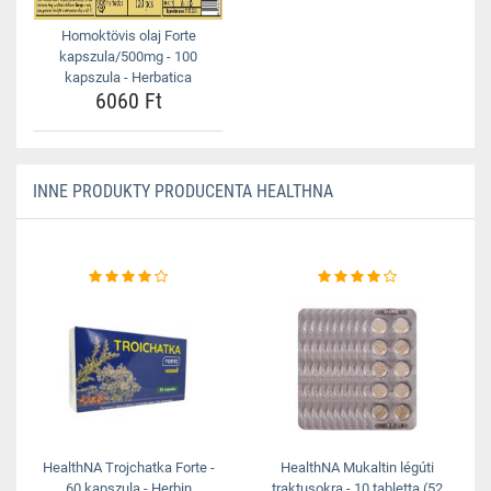
Homoktövis olaj Forte
kapszula/500mg - 100
kapszula - Herbatica
6060 Ft
INNE PRODUKTY PRODUCENTA HEALTHNA
HealthNA Trojchatka Forte -
HealthNA Mukaltin légúti
60 kapszula - Herbin
traktusokra - 10 tabletta (52