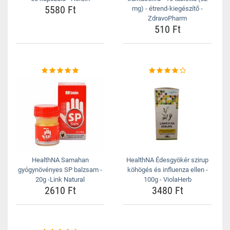
5580 Ft
mg) - étrend-kiegészítő -
ZdravoPharm
510 Ft
HealthNA Samahan
HealthNA Édesgyökér szirup
gyógynövényes SP balzsam -
köhögés és influenza ellen -
20g -Link Natural
100g - ViolaHerb
2610 Ft
3480 Ft