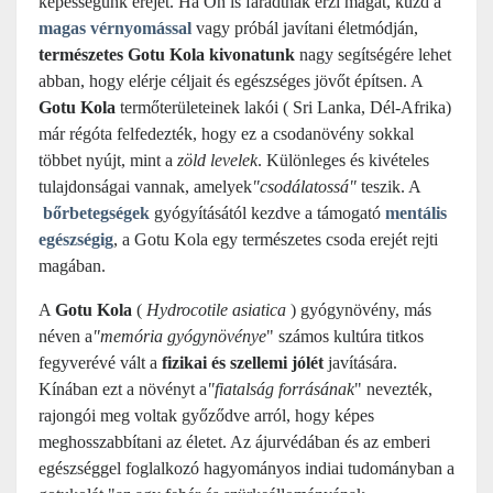
képességünk erejét. Ha Ön is fáradtnak érzi magát, küzd a
magas vérnyomással
vagy próbál javítani életmódján,
természetes Gotu Kola kivonatunk
nagy segítségére lehet
abban, hogy elérje céljait és egészséges jövőt építsen.
A
Gotu Kola
termőterületeinek lakói ( Sri Lanka, Dél-Afrika)
már régóta felfedezték, hogy ez a csodanövény sokkal
többet nyújt, mint a
zöld levelek
. Különleges és kivételes
tulajdonságai vannak, amelyek
"csodálatossá"
teszik. A
bőrbetegségek
gyógyításától kezdve a támogató
mentális
egészségig
, a Gotu Kola egy természetes csoda erejét rejti
magában.
A
Gotu Kola
(
Hydrocotile asiatica
) gyógynövény, más
néven a
"memória gyógynövénye
" számos kultúra titkos
fegyverévé vált a
fizikai és szellemi jólét
javítására.
Kínában ezt a növényt a
"fiatalság forrásának
" nevezték,
rajongói meg voltak győződve arról, hogy képes
meghosszabbítani az életet. Az ájurvédában és az emberi
egészséggel foglalkozó hagyományos indiai tudományban a