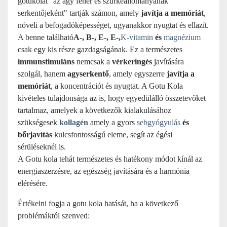
gotukolát "az agy fehér és szürkeállományának
serkentőjeként" tartják számon, amely
javítja a memóriát
,
növeli a befogadóképességet, ugyanakkor nyugtat és ellazít.
A benne található
A-, B-, E-, E-,
K-vitamin
és
magnézium
csak egy kis része gazdagságának. Ez a természetes
immunstimuláns
nemcsak a
vérkeringés
javítására
szolgál, hanem
agyserkentő
, amely egyszerre
javítja a
memóriát
, a koncentrációt és nyugtat. A Gotu Kola
kivételes tulajdonsága az is, hogy egyedülálló összetevőket
tartalmaz, amelyek a következők kialakulásához
szükségesek
kollagén
amely a gyors
sebgyógyulás
és
bőrjavítás
kulcsfontosságú eleme, segít az égési
sérüléseknél is.
A Gotu kola tehát természetes és hatékony módot kínál az
energiaszerzésre, az egészség javítására és a harmónia
elérésére.
Értékelni fogja a gotu kola hatását, ha a következő
problémáktól szenved: