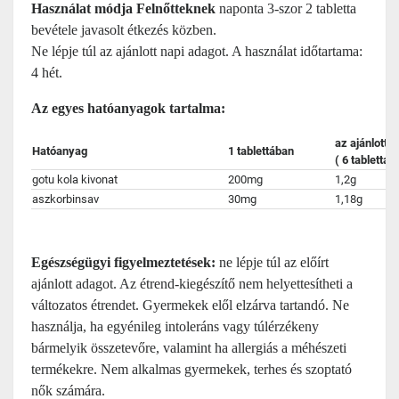
Használat módja
Felnőtteknek
naponta 3-szor 2 tabletta
bevétele javasolt étkezés közben.
Ne lépje túl az ajánlott napi adagot. A használat időtartama:
4 hét.
Az egyes hatóanyagok tartalma:
az ajánlott 
Hatóanyag
1 tablettában
( 6 tabletta)
gotu kola kivonat
200mg
1,2g
aszkorbinsav
30mg
1,18g
Egészségügyi figyelmeztetések:
ne lépje túl az előírt
ajánlott adagot. Az étrend-kiegészítő nem helyettesítheti a
változatos étrendet. Gyermekek elől elzárva tartandó. Ne
használja, ha egyénileg intoleráns vagy túlérzékeny
bármelyik összetevőre, valamint ha allergiás a méhészeti
termékekre. Nem alkalmas gyermekek, terhes és szoptató
nők számára.