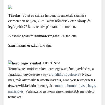
Tárolás:
Sötét és száraz helyen, gyermekek számára
elérhetetlen helyen, 25 ºC alatti hőmérsékleten tárolja és
legfeljebb 75%-os relatív páratartalom mellett.
A csomagolás tartalma/térfogata:
80 tabletta
Származási ország:
Ukrajna
TIPPÜNK:
Természetes módszereket keres egészségének javítására, a
fáradtság legyőzésére vagy a
vitalitás növelésére
? Nézze
meg más alternatív
termékeinket is, amelyek természetes
összetevőkkel
adnak energiát -
mumio
,
homoktövis
,
chaga
,
máriatövis
. Válassza ki az igényeinek leginkább megfelelő
terméket.