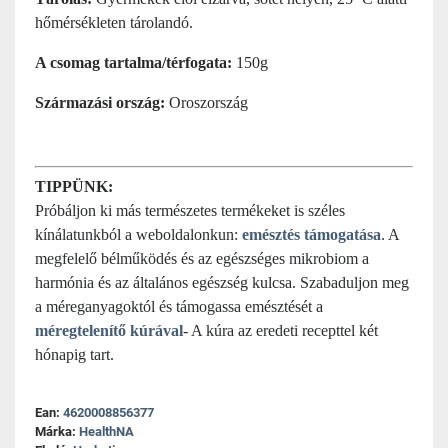
hőmérsékleten tárolandó.
A csomag tartalma/térfogata:
150g
Származási ország:
Oroszország
TIPPÜNK:
Próbáljon ki más természetes termékeket is széles
kínálatunkból a weboldalonkun:
emésztés támogatása
. A
megfelelő bélműködés és az egészséges mikrobiom a
harmónia és az általános egészség kulcsa. Szabaduljon meg
a méreganyagoktól és támogassa emésztését a
méregtelenítő kúrával
- A kúra az eredeti recepttel két
hónapig tart.
Ean:
4620008856377
Márka:
HealthNA