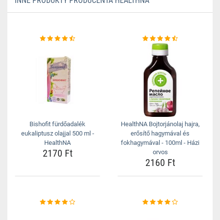
INNE PRODUKTY PRODUCENTA HEALTHNA
Bishofit fürdőadalék
HealthNA Bojtorjánolaj hajra,
eukaliptusz olajjal 500 ml -
erősítő hagymával és
HealthNA
fokhagymával - 100ml - Házi
2170 Ft
orvos
2160 Ft