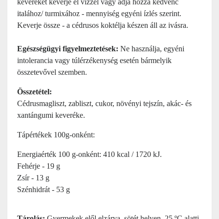
keveréket keverje el vízzel vagy adja hozzá kedvenc
italához/ turmixához - mennyiség egyéni ízlés szerint.
Keverje össze - a cédrusos koktélja készen áll az ivásra.
Egészségügyi figyelmeztetések:
Ne használja, egyéni
intolerancia vagy túlérzékenység esetén bármelyik
összetevővel szemben.
Összetétel:
Cédrusmagliszt, zabliszt, cukor, növényi tejszín, akác- és
xantángumi keveréke.
Tápértékek 100g-onként:
Energiaérték 100 g-onként: 410 kcal / 1720 kJ.
Fehérje - 19 g
Zsír - 13 g
Szénhidrát - 53 g
Tárolás:
Gyermekek elől elzárva, sötét helyen, 25 ºC alatti