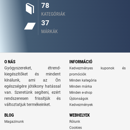
78
KATEGÓRIÁK
37
MÁRKÁK
O NÁS
INFORMÁCIÓ
Gyógyszereket, étrend-
Kedvezményes kuponok és
kiegészítőket és mindent
promóciók
kínálunk, ami az Ön
Minden kategória
egészségére jótékony hatással
Minden márka
van. Szeretünk segíteni, ezért
Minden e-shop
rendszeresen frissítjük és
Újdonságok
változtatjuk termékeinket.
Kedvezmények
BLOG
WEBHELYEK
Magazinunk
Rólunk
Cookies