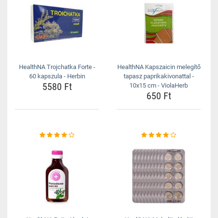
HealthNA Trojchatka Forte -
HealthNA Kapszaicin melegítő
60 kapszula - Herbin
tapasz paprikakivonattal -
5580 Ft
10x15 cm - ViolaHerb
650 Ft