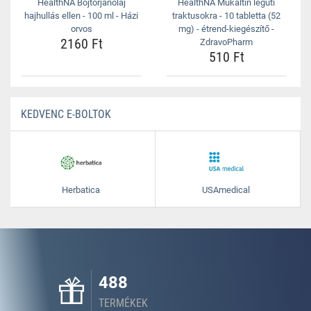
HealthNA Bojtorjánolaj
HealthNA Mukaltin légúti
hajhullás ellen - 100 ml - Házi
traktusokra - 10 tabletta (52
orvos
mg) - étrend-kiegészítő -
2160 Ft
ZdravoPharm
510 Ft
KEDVENC E-BOLTOK
Herbatica
USAmedical
488
TERMÉKEK