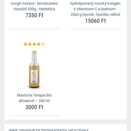
sungit morzsa - természetes
hydrolyzovaný morský kolagén
vízszűrő 500g - Herbatica
s vitamínom C a biotinom -
7350 Ft
25x5 g Opciók: Ízesítés nélkül
15060 Ft
Masticha Terapia Bio
almaecet – 350 ml
3000 Ft