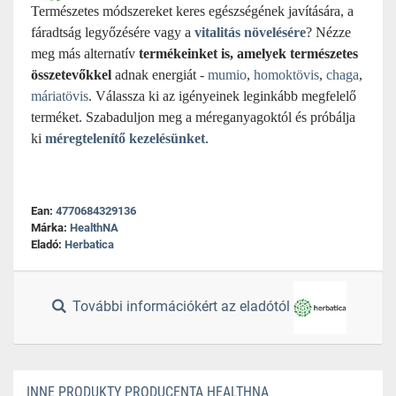
Természetes módszereket keres egészségének javítására, a
fáradtság legyőzésére vagy a
vitalitás növelésére
?
Nézze
meg más alternatív
termékeinket is,
amelyek természetes
összetevőkkel
adnak energiát -
mumio
,
homoktövis
,
chaga
,
máriatövis
. Válassza ki az igényeinek leginkább megfelelő
terméket. Szabaduljon meg a méreganyagoktól és
próbálja
ki
méregtelenítő kezelésünket
.
Ean:
4770684329136
Márka:
HealthNA
Eladó:
Herbatica
További információkért az eladótól
INNE PRODUKTY PRODUCENTA HEALTHNA