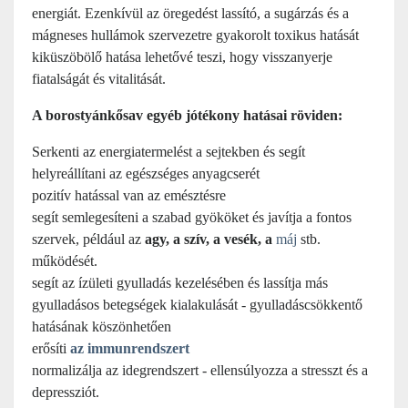
energiát. Ezenkívül az öregedést lassító, a sugárzás és a
mágneses hullámok szervezetre gyakorolt toxikus hatását
kiküszöbölő hatása lehetővé teszi, hogy visszanyerje
fiatalságát és vitalitását.
A borostyánkősav egyéb jótékony hatásai röviden:
Serkenti az energiatermelést a sejtekben és segít
helyreállítani az egészséges anyagcserét
pozitív hatással van az emésztésre
segít semlegesíteni a szabad gyököket és javítja a fontos
szervek, például az
agy, a szív, a vesék, a
máj
stb.
működését.
segít az ízületi gyulladás kezelésében és lassítja más
gyulladásos betegségek kialakulását - gyulladáscsökkentő
hatásának köszönhetően
erősíti
az immunrendszert
normalizálja az idegrendszert - ellensúlyozza a stresszt és a
depressziót.