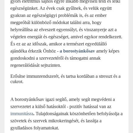
gyors életritmus sajnos
egyre inkább megviseli testi és lelki
egészségünket. Az évek csak gyűlnek, és velük együtt
gyakran az egészségügyi problémák is, és az ember
megpróbál különböző módokat találni arra, hogy
helyreállítsa az elveszett egyensúlyt, és visszanyerje azt a
végtelen energiát és egészséget, amivel egykor rendelkezett.
És ez az az időszak, amikor a természet egyedülálló
ajándéka érkezik Önhöz -
a borostyánkősav
amely képes
gondoskodni a szervezetéről és támogatni annak
regenerálódását sejtszinten.
Erősítse immunrendszerét, és tartsa kordában a stresszt és a
cukrot.
A borostyánkősav igazi segítő, amely segít megvédeni a
szervezetet a külső hatásoktól - pozitív hatással van az
immunitásra
.
Tulajdonságainak köszönhetően befolyásolja a
szövetek és szervek mikrokeringését, és lassítja a
gyulladásos folyamatokat.