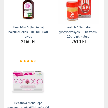
HealthNA Bojtorjánolaj
HealthNA Samahan
hajhullás ellen - 100 ml - Házi
gyógynövényes SP balzsam -
orvos
20g -Link Natural
2160 Ft
2610 Ft
HealthNA MenoCaps
menopauza táplálékkiegészítő