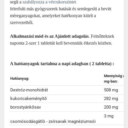
segít a
szabályozza a vércukorszintet
felerősíti más gyógyszerek hatását és semlegesíti a bevitt
méreganyagokat, amelyeket hatékonyan kiürít a
szervezetből.
Alkalmazási mód és az
Ajánlott adagolás
.
Felnőtteknek
naponta 2-szer 1 tablettát kell bevenniük étkezés közben.
A hatóanyagok tartalma a napi adagban ( 2 tabletta)
:
Mennyiség a n
Hatóanyag:
mg-ban:
Dextróz-monohidrát
508 mg
kukoricakeményítő
282 mg
borostyánkősav
200 mg
3 mg
csomósodásgátló - zsírsavak magnéziumsói