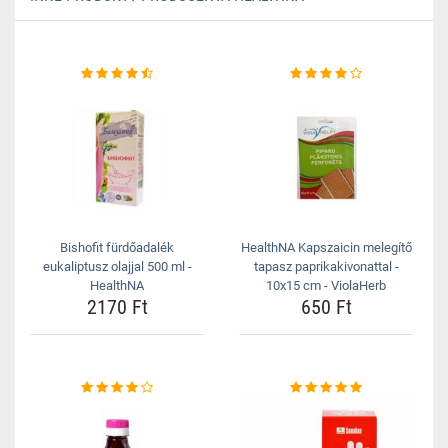
Bishofit fürdőadalék
HealthNA Kapszaicin melegítő
eukaliptusz olajjal 500 ml -
tapasz paprikakivonattal -
HealthNA
10x15 cm - ViolaHerb
2170 Ft
650 Ft