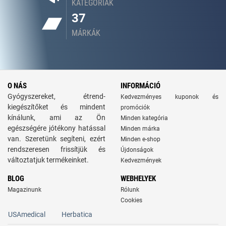
KATEGÓRIÁK
37
MÁRKÁK
O NÁS
INFORMÁCIÓ
Gyógyszereket, étrend-
Kedvezményes kuponok és
kiegészítőket és mindent
promóciók
kínálunk, ami az Ön
Minden kategória
egészségére jótékony hatással
Minden márka
van. Szeretünk segíteni, ezért
Minden e-shop
rendszeresen frissítjük és
Újdonságok
változtatjuk termékeinket.
Kedvezmények
BLOG
WEBHELYEK
Magazinunk
Rólunk
Cookies
USAmedical
Herbatica