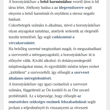
A borostyánkősav a
belső harmóniához
vezető úton is hű
társa lehet. Jótékony hatása a
az idegrendszerre
segít
elnyerni a belső harmóniát és enyhíteni a stressz negatív
hatásait.
Cukorbetegek számára is alkalmas, mivel a borostyánkősav
olyan anyagokat tartalmaz, amelyek serkentik az elegendő
inzulin termelését. Így segít
csökkenteni a
vércukorszintet
.
Ha belsőleg szeretné megtisztítani magát, és megszabadítani
a szervezetét a méreganyagoktól, a borostyánkősav itt is
előnyére válik. Kiváló alkohol- és dohánysemlegesítő
tulajdonságokat mutat, és egyedülálló módon képes ezeket
,,kiöblíteni" a szervezetből, így elősegíti
a szervezet
általános méregtelenítését
.
A borostyánkősav egy igazi csodaelixír a szervezet
számára, függetlenül az Ön korától és az Önt zavaró
problémától. Az a képessége, hogy elősegíti
az
emésztéshez szükséges enzimek felszabadulását
segíti
javítani a teljesítményét és visszanyerni az elveszett