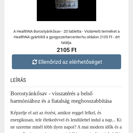
A HealthNA Borostyánkősav - 20 tabletta - ViolaHerb terméket a
HealthNA gyártótól a gyogyszertarcenter.hu oldalon 2105 Ft - ért
találja.
2105 Ft
Ellenőrizd az elérhetőséget
LEÍRÁS
Borostyánkősav - visszatérés a belső
harmóniához és a fiatalság meghosszabbítása
Képzelje el azt az érzést, amikor reggel felkel, és
energikusan, tele életkedvvel és lendülettel indul a nap... Ki
ne szeretne minél több ilyen napot? A mai modern idők és a