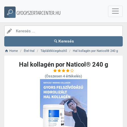
GYOGYSZERTARCENTER.HU
Keresés
Home
Étel-Ital
Táplálékkiegészítő
Hal kollagén por Naticol® 240 g
Hal kollagén por Naticol® 240 g
(Összesen
4
értékelés)