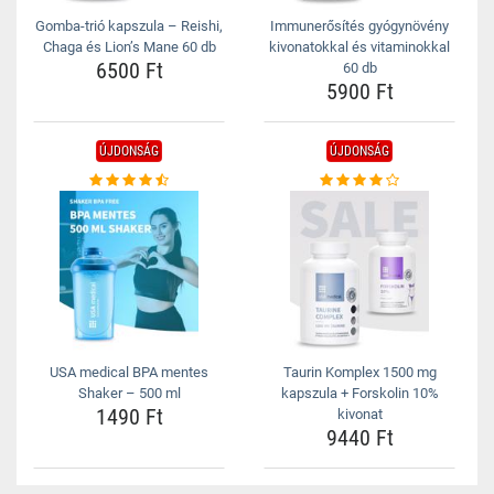
Gomba-trió kapszula – Reishi,
Immunerősítés gyógynövény
Chaga és Lion’s Mane 60 db
kivonatokkal és vitaminokkal
6500 Ft
60 db
5900 Ft
ÚJDONSÁG
ÚJDONSÁG
USA medical BPA mentes
Taurin Komplex 1500 mg
Shaker – 500 ml
kapszula + Forskolin 10%
1490 Ft
kivonat
9440 Ft