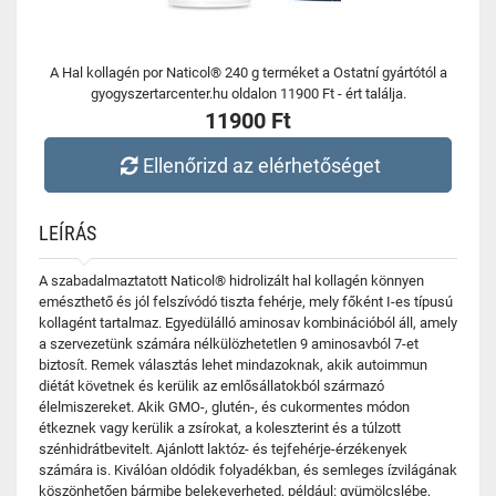
A Hal kollagén por Naticol® 240 g terméket a Ostatní gyártótól a
gyogyszertarcenter.hu oldalon 11900 Ft - ért találja.
11900 Ft
Ellenőrizd az elérhetőséget
LEÍRÁS
A szabadalmaztatott Naticol® hidrolizált hal kollagén könnyen
emészthető és jól felszívódó tiszta fehérje, mely főként I-es típusú
kollagént tartalmaz. Egyedülálló aminosav kombinációból áll, amely
a szervezetünk számára nélkülözhetetlen 9 aminosavból 7-et
biztosít. Remek választás lehet mindazoknak, akik autoimmun
diétát követnek és kerülik az emlősállatokból származó
élelmiszereket. Akik GMO-, glutén-, és cukormentes módon
étkeznek vagy kerülik a zsírokat, a koleszterint és a túlzott
szénhidrátbevitelt. Ajánlott laktóz- és tejfehérje-érzékenyek
számára is. Kiválóan oldódik folyadékban, és semleges ízvilágának
köszönhetően bármibe belekeverheted, például: gyümölcslébe,