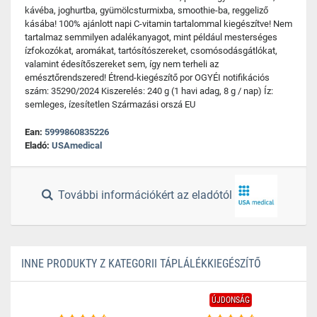
kávéba, joghurtba, gyümölcsturmixba, smoothie-ba, reggeliző
kásába! 100% ajánlott napi C-vitamin tartalommal kiegészítve! Nem
tartalmaz semmilyen adalékanyagot, mint például mesterséges
ízfokozókat, aromákat, tartósítószereket, csomósodásgátlókat,
valamint édesítőszereket sem, így nem terheli az
emésztőrendszered! Étrend-kiegészítő por OGYÉI notifikációs
szám: 35290/2024 Kiszerelés: 240 g (1 havi adag, 8 g / nap) Íz:
semleges, ízesítetlen Származási orszá EU
Ean:
5999860835226
Eladó:
USAmedical
További információkért az eladótól
INNE PRODUKTY Z KATEGORII TÁPLÁLÉKKIEGÉSZÍTŐ
ÚJDONSÁG