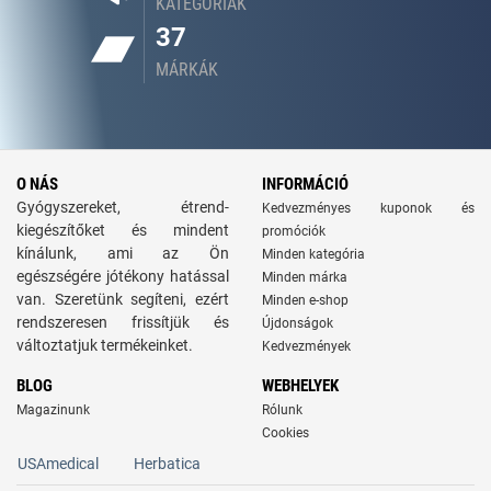
KATEGÓRIÁK
37
MÁRKÁK
O NÁS
INFORMÁCIÓ
Gyógyszereket, étrend-
Kedvezményes kuponok és
kiegészítőket és mindent
promóciók
kínálunk, ami az Ön
Minden kategória
egészségére jótékony hatással
Minden márka
van. Szeretünk segíteni, ezért
Minden e-shop
rendszeresen frissítjük és
Újdonságok
változtatjuk termékeinket.
Kedvezmények
BLOG
WEBHELYEK
Magazinunk
Rólunk
Cookies
USAmedical
Herbatica