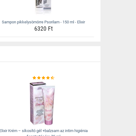
Sampon pikkelysömörre Psorilam - 150 ml - Elixir
6320 Ft
Elixir Krém – síkosító gél +balzsam az intim higiénia