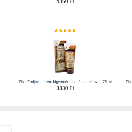
4360 Ft
Elixir Zmijovit - krém kígyóméreggel és paprikával- 75 ml
Eli
3830 Ft