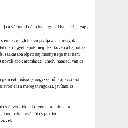
rsítja a véráramlását a hajhagymákba, lassítja vagy
és ennek megfelelően javítja a tápanyagok
at után figyelhetjük meg. Ezt követi a hajhullás
dési szakaszba lépett haj mennyisége már nem
és növeli azok áramlását), amely hatással van az
ri permeabilitásra (a nagyszámú bioflavonoid -
 eltávolítani a méreganyagokat, javítani az
 és flavonoidokat (kvercetin, miricetin,
, tanninokat, nyálkát és pektint.
vízzel.