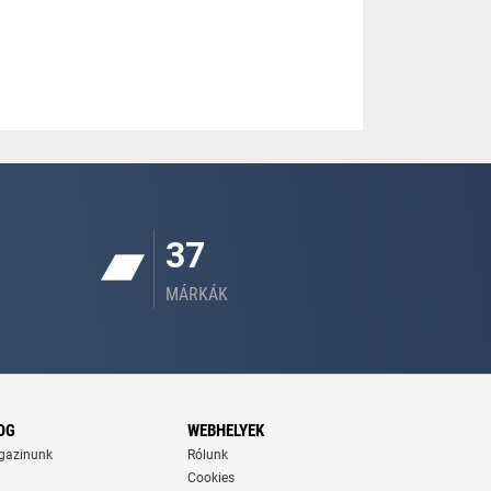
37
MÁRKÁK
OG
WEBHELYEK
gazinunk
Rólunk
Cookies