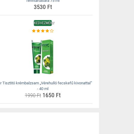
fenntartására 75 ml
3530 Ft
KEDVEZMÉNY
xir Tisztitó krémbalzsam „Vérehulló fecskefű kivonattal”
- 40 ml
1650 Ft
1990 Ft