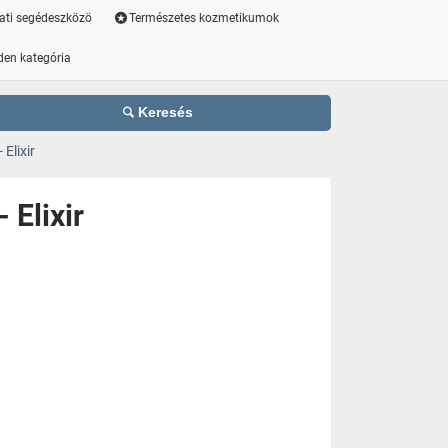
ati segédeszközö
Természetes kozmetikumok
den kategória
Keresés
Elixir
 Elixir