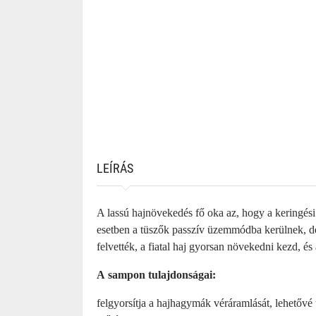
LEÍRÁS
A lassú hajnövekedés fő oka az, hogy a keringési
esetben a tüszők passzív üzemmódba kerülnek, de
felvették, a fiatal haj gyorsan növekedni kezd, 
A sampon tulajdonságai:
felgyorsítja a hajhagymák véráramlását, lehetővé