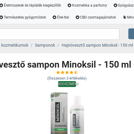
Élelmiszerek és táplálék kiegészítők
Kozmetika a parfumy
Gyógyász
Természetes gyógymódok
Étel-Ital
CBD csomagajánlatok
Min
ó kozmetikumok
Samponok
Hajnövesztő sampon Minoksil - 150 ml - 
esztő sampon Minoksil - 150 ml -
(Összesen
3
értékelés)
KEDVEZMÉNY