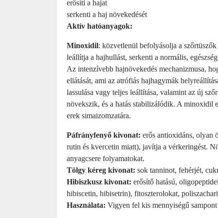
erősíti a hajat
serkenti a haj növekedését
Aktív hatóanyagok:
Minoxidil
: közvetlenül befolyásolja a szőrtüszők 
leállítja a hajhullást, serkenti a normális, egészsé
Az intenzívebb hajnövekedés mechanizmusa, hogy 
ellátását, ami az atrófiás hajhagymák helyreállít
lassulása vagy teljes leállítása, valamint az új
növekszik, és a hatás stabilizálódik. A minoxidil 
erek simaizomzatára.
Páfrányfenyő kivonat:
erős antioxidáns, olyan ö
rutin és kvercetin miatt), javítja a vérkeringést. 
anyagcsere folyamatokat.
Tölgy kéreg kivonat:
sok tanninot, fehérjét, cukr
Hibiszkusz kivonat:
erősítő hatású, oligopeptid
hibiscetin, hibisetrin), fitoszterolokat, poliszac
Használata:
Vigyen fel kis mennyiségű sampont a