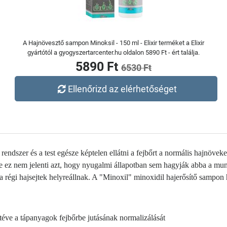
A Hajnövesztő sampon Minoksil - 150 ml - Elixir terméket a Elixir
gyártótól a gyogyszertarcenter.hu oldalon 5890 Ft - ért találja.
5890 Ft
6530 Ft
Ellenőrizd az elérhetőséget
 rendszer és a test egésze képtelen ellátni a fejbőrt a normális hajnöv
 ez nem jelenti azt, hogy nyugalmi állapotban sem hagyják abba a mun
és a régi hajsejtek helyreállnak. A "Minoxil" minoxidil hajerősítő sam
 téve a tápanyagok fejbőrbe jutásának normalizálását