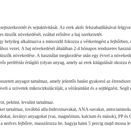
sejtszerkezetét és sejtaktivitását. Az erek aktív felszabadításával felgyo
ges tüszők növekedését, ezáltal erősítve a haj szerkezetét.
helyileg alkalmazva a minoxidil fokozza a vérkeringést a fejbőrben, 
ásához vezet. A haj növekedését általában 2-4 hónapos rendszeres használ
 szőrtüszők növekedése. A használat megkezdése után egy évvel a növeke
erős perifériás értágító (olyan anyag, amely az erek kitágulását okozza 
sszetett anyagot tartalmaz, amely jelentős hatást gyakorol az érrendsze
Növeli a szövetek mikrocirkulációját, a véráramlást és a sejtlégzést. Segít
ot, pektint, levulint tartalmaz.
eket tartalmaz, továbbá alfa-hidroxisavakat, ANA-savakat, antocianinokat
haridokat, ásványi anyagokat (vas, magnézium, kalcium és mások), PP és C
 nedves fejbőrre, masszírozza be, hagyja hatni 5 percig majd mossa le 