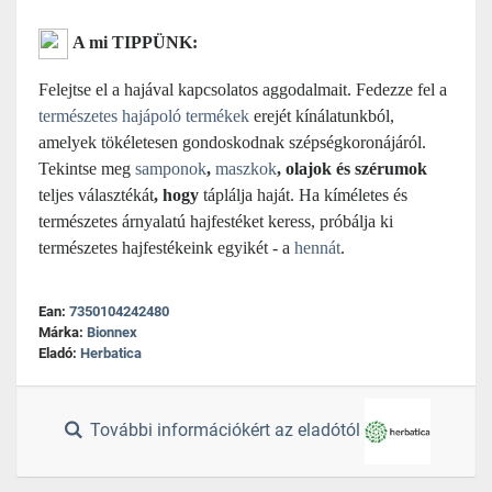
A mi TIPPÜNK:
Felejtse el a hajával kapcsolatos aggodalmait. Fedezze fel a
természetes hajápoló termékek
erejét kínálatunkból,
amelyek tökéletesen gondoskodnak szépségkoronájáról.
Tekintse meg
samponok
,
maszkok
, olajok és szérumok
teljes választékát
, hogy
táplálja haját.
Ha kíméletes és
természetes árnyalatú hajfestéket keress, próbálja ki
természetes hajfestékeink egyikét - a
hennát
.
Ean:
7350104242480
Márka:
Bionnex
Eladó:
Herbatica
További információkért az eladótól