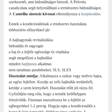
szerkezetét, ami hidratáltságot biztosít. A Pelvetia
canaliculata segít helyreállítani a természetes hidratáltságot.
A
Camellia sinensis kivonat
ellensúlyozza a
korpásodást
.
Ennek a kondicionálónak a rendszeres használata
többszörös előnyökkel jár:
A hajhagymák revitalizálása
hidratálás és ragyogás
a haj és a fejbőr egészsége és vitalitása
segít megelőzni a hajhullást
minden
hajtípusra
alkalmas
nem tartalmaz
parabéneket
, SLS, SLES
Használat módja:
Alkalmazza a száraz vagy nedves hajra,
az egész fejbőrre.
Kezdje az erős hajhullás területéről,
kerülje a szem környékét.
Használat előtt jól rázza fel.
Győződjön meg róla, hogy a termék kellőképpen
felszívódik. Finoman masszírozza be a fejbőrt
az
ujjhegyekkel
1-2 percig. Hagyja rajta a kondicionálót
a
hajon 8 órán keresztül, öblítésre nincs szükség.
A