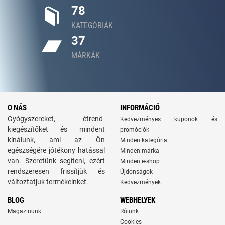
78
KATEGÓRIÁK
37
MÁRKÁK
O NÁS
INFORMÁCIÓ
Gyógyszereket, étrend-
Kedvezményes kuponok és
kiegészítőket és mindent
promóciók
kínálunk, ami az Ön
Minden kategória
egészségére jótékony hatással
Minden márka
van. Szeretünk segíteni, ezért
Minden e-shop
rendszeresen frissítjük és
Újdonságok
változtatjuk termékeinket.
Kedvezmények
BLOG
WEBHELYEK
Magazinunk
Rólunk
Cookies