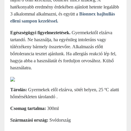
hatékonyabb eredmény érdekében ajánlott hetente legalább
3 alkalommal alkalmazni, és együtt a
Bionnex hajhullás
elleni sampon kezeléssel.
Egészségügyi figyelmeztetések.
Gyermekektől elzárva
tartandó. Ne használja, ha egyénileg intoleráns vagy
túlérzékeny bármely összetevőre. Alkalmazás előtt
bőrtolerancia tesztet ajánlunk. Ha allergiás reakció lép fel,
hagyja abba a használatát és forduljon orvosához. Külső
használatra.
Tárolás:
Gyermekek elől elzárva, sötét helyen, 25 ºC alatti
hőmérsékleten tárolandó .
Csomag tartalma:
300ml
Származási ország:
Svédország