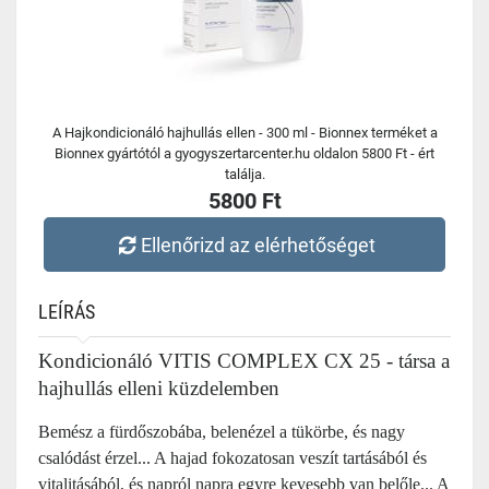
A Hajkondicionáló hajhullás ellen - 300 ml - Bionnex terméket a
Bionnex gyártótól a gyogyszertarcenter.hu oldalon 5800 Ft - ért
találja.
5800 Ft
Ellenőrizd az elérhetőséget
LEÍRÁS
Kondicionáló VITIS COMPLEX CX 25 -
társa a
hajhullás elleni küzdelemben
Bemész a fürdőszobába, belenézel a tükörbe, és nagy
csalódást érzel... A hajad fokozatosan veszít tartásából és
vitalitásából, és napról napra egyre kevesebb van belőle... A