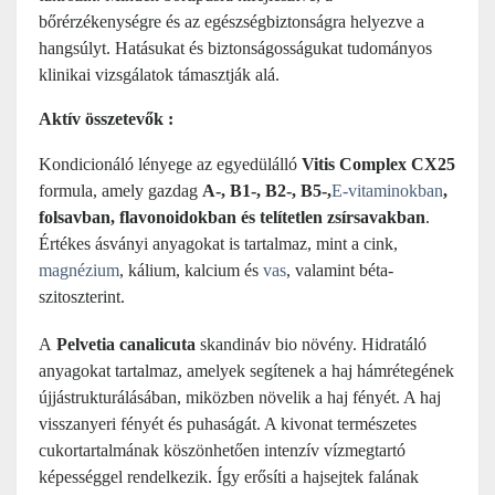
bőrérzékenységre és az egészségbiztonságra helyezve a
hangsúlyt. Hatásukat és biztonságosságukat tudományos
klinikai vizsgálatok támasztják alá.
Aktív összetevők :
Kondicionáló lényege az egyedülálló
Vitis Complex CX25
formula, amely gazdag
A-, B1-, B2-, B5-,
E-vitaminokban
,
folsavban, flavonoidokban és telítetlen zsírsavakban
.
Értékes ásványi anyagokat is tartalmaz, mint a cink,
magnézium
, kálium, kalcium és
vas
, valamint béta-
szitoszterint.
A
Pelvetia canalicuta
skandináv bio növény. Hidratáló
anyagokat tartalmaz, amelyek segítenek a haj hámrétegének
újjástrukturálásában, miközben növelik a haj fényét. A haj
visszanyeri fényét és puhaságát. A kivonat természetes
cukortartalmának köszönhetően intenzív vízmegtartó
képességgel rendelkezik. Így erősíti a hajsejtek falának