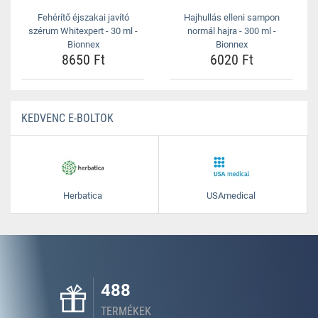
Fehérítő éjszakai javító
Hajhullás elleni sampon
szérum Whitexpert - 30 ml -
normál hajra - 300 ml -
Bionnex
Bionnex
8650 Ft
6020 Ft
KEDVENC E-BOLTOK
Herbatica
USAmedical
488
TERMÉKEK