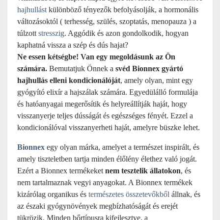
hajhullást
különböző tényezők befolyásolják, a hormonális
változásoktól ( terhesség, szülés, szoptatás, menopauza ) a
túlzott
stresszig
. Aggódik és azon gondolkodik, hogyan
kaphatná vissza a szép és dús hajat?
Ne essen kétségbe! Van egy megoldásunk az Ön
számára.
Bemutatjuk Önnek a
svéd Bionnex gyártó
hajhullás elleni kondicionálóját
, amely olyan, mint egy
gyógyító elixír a hajszálak számára. Egyedülálló formulája
és hatóanyagai megerősítik és helyreállítják haját, hogy
visszanyerje teljes dússágát és egészséges fényét. Ezzel a
kondicionálóval visszanyerheti haját, amelyre büszke lehet.
Bionnex
egy olyan márka, amelyet a természet inspirált, és
amely tiszteletben tartja minden élőlény élethez való jogát.
Ezért a Bionnex termékeket
nem tesztelik állatokon
, és
nem tartalmaznak vegyi anyagokat. A Bionnex termékek
kizárólag organikus és
természetes összetevőkből
állnak, és
az északi gyógynövények megbízhatóságát és erejét
tükrözik. Minden bőrtípusra kifejlesztve, a