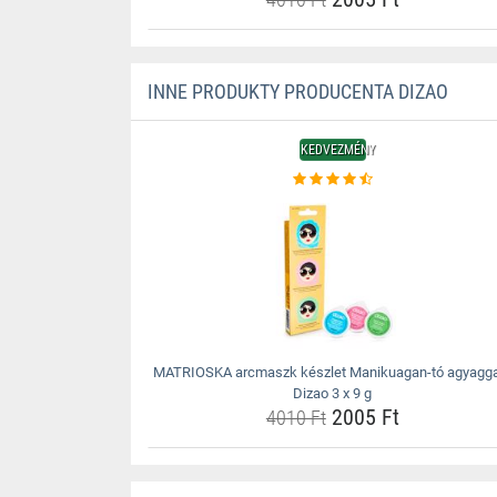
INNE PRODUKTY PRODUCENTA DIZAO
KEDVEZMÉNY
MATRIOSKA arcmaszk készlet Manikuagan-tó agyagga
Dizao 3 x 9 g
2005 Ft
4010 Ft