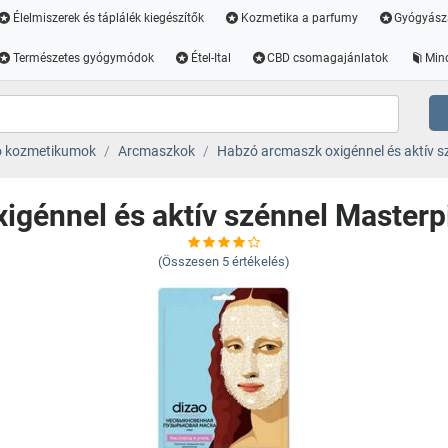
Élelmiszerek és táplálék kiegészítők
Kozmetika a parfumy
Gyógyász
Természetes gyógymódok
Étel-Ital
CBD csomagajánlatok
Min
ó kozmetikumok
Arcmaszkok
Habzó arcmaszk oxigénnel és aktív sz
génnel és aktív szénnel Masterpi
(Összesen
5
értékelés)