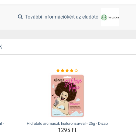
További információkért az eladótól
K
l -
Hidratáló arcmaszk hialuronsavval - 25g - Dizao
1295 Ft