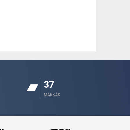
37
MÁRKÁK