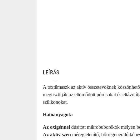
LEÍRÁS
A textilmaszk az aktív összetevőknek köszönhető
megtisztítják az eltömődött pórusokat és eltávolít
szilikonokat.
Hatóanyagok:
Az oxigénnel
dúsított mikrobuborékok mélyen beh
Az aktív szén
méregtelenítő, bőrregeneráló képe