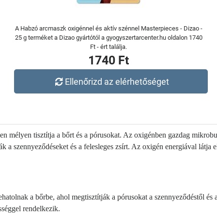
A Habzó arcmaszk oxigénnel és aktív szénnel Masterpieces - Dizao -
25 g terméket a Dizao gyártótól a gyogyszertarcenter.hu oldalon 1740
Ft - ért találja.
1740 Ft
Ellenőrizd az elérhetőséget
en mélyen tisztítja a bőrt és a pórusokat. Az oxigénben gazdag mikro
ják a szennyeződéseket és a felesleges zsírt. Az oxigén energiával látja 
atolnak a bőrbe, ahol megtisztítják a pórusokat a szennyeződéstől és a
sséggel rendelkezik.