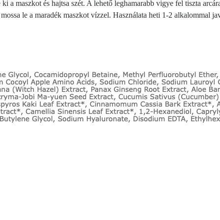
ki a maszkot és hajtsa szét. A lehető leghamarabb vigye fel tiszta arc
s mossa le a maradék maszkot vízzel. Használata heti 1-2 alkalommal jav