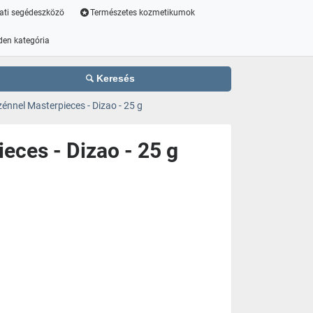
ati segédeszközö
Természetes kozmetikumok
den kategória
Keresés
énnel Masterpieces - Dizao - 25 g
eces - Dizao - 25 g