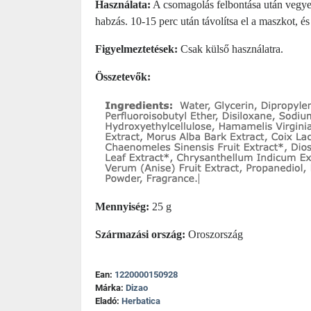
Használata:
A csomagolás felbontása után vegye 
habzás. 10-15 perc után távolítsa el a maszkot, é
Figyelmeztetések:
Csak külső használatra.
Összetevők:
Mennyiség:
25 g
Származási ország:
Oroszország
Ean:
1220000150928
Márka:
Dizao
Eladó:
Herbatica