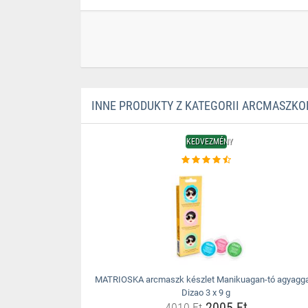
INNE PRODUKTY Z KATEGORII ARCMASZKO
KEDVEZMÉNY
MATRIOSKA arcmaszk készlet Manikuagan-tó agyagga
Dizao 3 x 9 g
2005 Ft
4010 Ft