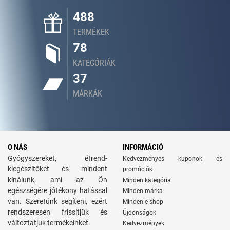
488
TERMÉKEK
78
KATEGÓRIÁK
37
MÁRKÁK
O NÁS
INFORMÁCIÓ
Gyógyszereket, étrend-
Kedvezményes kuponok és
kiegészítőket és mindent
promóciók
kínálunk, ami az Ön
Minden kategória
egészségére jótékony hatással
Minden márka
van. Szeretünk segíteni, ezért
Minden e-shop
rendszeresen frissítjük és
Újdonságok
változtatjuk termékeinket.
Kedvezmények