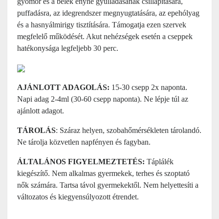
gyomor és a belek enyhe gyulladásának csillapítására,
puffadásra, az idegrendszer megnyugtatására, az epehólyag
és a hasnyálmirigy tisztítására. Támogatja ezen szervek
megfelelő működését. Akut nehézségek esetén a cseppek
hatékonysága legfeljebb 30 perc.
AJÁNLOTT ADAGOLÁS:
15-30 csepp 2x naponta.
Napi adag 2-4ml (30-60 csepp naponta). Ne lépje túl az
ajánlott adagot.
TÁROLÁS
: Száraz helyen, szobahőmérsékleten tárolandó.
Ne tárolja közvetlen napfényen és fagyban.
ÁLTALÁNOS FIGYELMEZTETÉS:
Táplálék
kiegészítő. Nem alkalmas gyermekek, terhes és szoptató
nők számára. Tartsa távol gyermekektől. Nem helyettesíti a
változatos és kiegyensúlyozott étrendet.