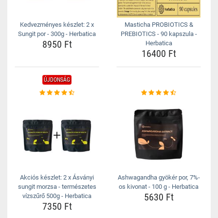
Kedvezményes készlet: 2 x
Masticha PROBIOTICS &
Sungit por - 300g - Herbatica
PREBIOTICS - 90 kapszula -
8950 Ft
Herbatica
16400 Ft
ÚJDONSÁG
Akciós készlet: 2 x Ásványi
Ashwagandha gyökér por, 7%-
sungit morzsa - természetes
os kivonat - 100 g - Herbatica
5630 Ft
vízszűrő 500g - Herbatica
7350 Ft