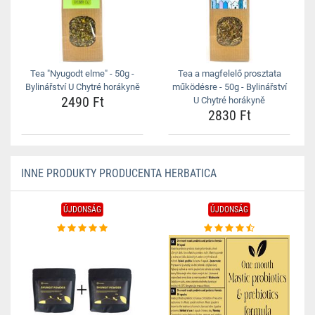
Tea "Nyugodt elme" - 50g -
Tea a magfelelő prosztata
Bylinářství U Chytré horákyně
működésre - 50g - Bylinářství
2490 Ft
U Chytré horákyně
2830 Ft
INNE PRODUKTY PRODUCENTA HERBATICA
ÚJDONSÁG
ÚJDONSÁG