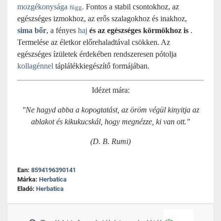
mozgékonysága
.
Fontos a stabil csontokhoz, az
függ
egészséges izmokhoz, az erős szalagokhoz és inakhoz,
sima bőr
, a fényes
haj
és az egészséges körmökhoz is
.
Termelése az életkor előrehaladtával csökken. Az
egészséges ízületek érdekében rendszeresen pótolja
kollagénnel
táplálékkiegészítő formájában.
Idézet mára:
"Ne hagyd abba a kopogtatást, az öröm végül kinyitja az
ablakot és kikukucskál, hogy megnézze, ki van ott."
(D. B. Rumi)
Ean:
8594196390141
Márka:
Herbatica
Eladó:
Herbatica