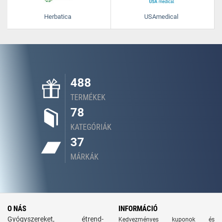
Herbatica
USAmedical
488
TERMÉKEK
78
KATEGÓRIÁK
37
MÁRKÁK
O NÁS
INFORMÁCIÓ
Gyógyszereket, étrend-
Kedvezményes kuponok és