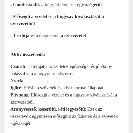
- Gondoskodik a
húgyúti rendszer
egészségéről
- Elősegíti a vizelet és a húgysav kiválasztását a
szervezetből
- Tisztítja és
méregteleníti
a szervezetet
Aktív összetevők:
Csarab
: Támogatja az ízületek egészségét és jótékony
hatással van a
húgyúti rendszerre
.
Nyírfa
.
Iglice
: Erősíti a szövetek és a bőr normál állapotát.
Pitypang
: Elősegíti a vizelet és a húgysav kiválasztását a
szervezetből.
Aranyvessző, k
eserűfű
, r
éti legyezőfű
: Ezek az
összetevők együttesen elősegítik az ízületek és a szövetek
egészségét.