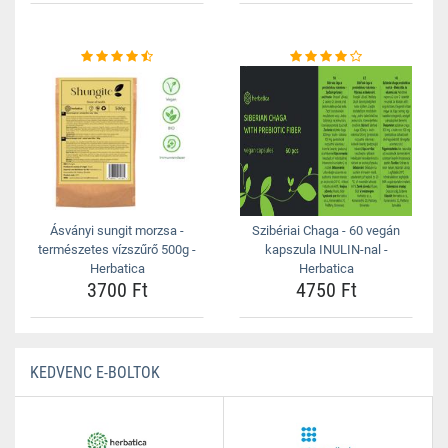
Ásványi sungit morzsa -
Szibériai Chaga - 60 vegán
természetes vízszűrő 500g -
kapszula INULIN-nal -
Herbatica
Herbatica
3700 Ft
4750 Ft
KEDVENC E-BOLTOK