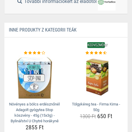
További információkért az eladótól
INNE PRODUKTY Z KATEGORII TEÁK
KEDVEZMÉNY
Növényes a bölcs erdésznőnél
Tölgykéreg tea - Firma Kima -
Adagolt gyógytea Stop
50g
650 Ft
köszvény - 45g (15x3g) -
1300 Ft
Bylinářství U Chytré horákyně
2855 Ft