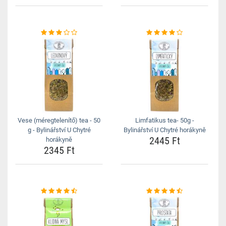
Vese (méregtelenítő) tea - 50
Limfatikus tea- 50g -
g - Bylinářství U Chytré
Bylinářství U Chytré horákyně
2445 Ft
horákyně
2345 Ft