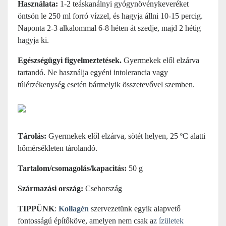
Használata:
1-2 teáskanálnyi gyógynövénykeveréket
öntsön le 250 ml forró vízzel, és hagyja állni 10-15 percig.
Naponta 2-3 alkalommal 6-8 héten át szedje, majd 2 hétig
hagyja ki.
Egészségügyi figyelmeztetések.
Gyermekek elől elzárva
tartandó. Ne használja egyéni intolerancia vagy
túlérzékenység esetén bármelyik összetevővel szemben.
Tárolás:
Gyermekek elől elzárva, sötét helyen, 25 ºC alatti
hőmérsékleten tárolandó.
Tartalom/csomagolás/kapacitás:
50 g
Származási ország:
Csehország
TIPPÜNK
:
Kollagén
szervezetünk egyik alapvető
fontosságú építőköve, amelyen nem csak a
z ízületek