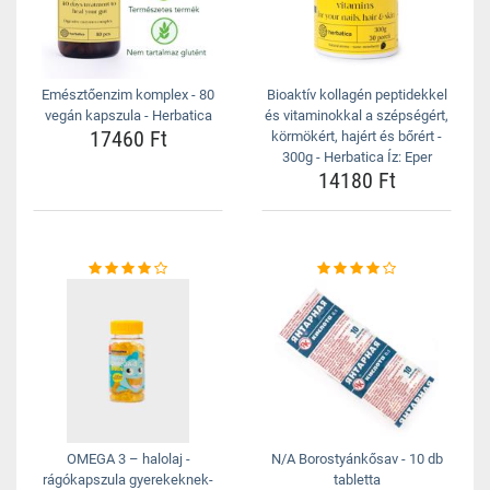
Emésztőenzim komplex - 80
Bioaktív kollagén peptidekkel
vegán kapszula - Herbatica
és vitaminokkal a szépségért,
17460 Ft
körmökért, hajért és bőrért -
300g - Herbatica Íz: Eper
14180 Ft
OMEGA 3 – halolaj -
N/A Borostyánkősav - 10 db
rágókapszula gyerekeknek-
tabletta