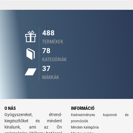
488
TERMÉKEK
78
KATEGÓRIÁK
37
MÁRKÁK
O NÁS
INFORMÁCIÓ
Gyógyszereket, étrend-
Kedvezményes kuponok és
kiegészítőket és mindent
promóciók
kínálunk, ami az Ön
Minden kategória