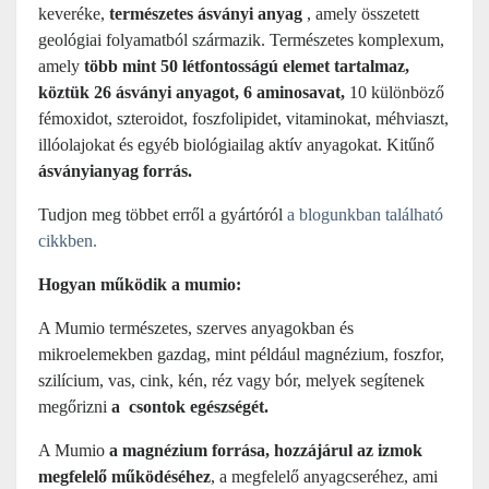
keveréke,
természetes ásványi anyag
, amely összetett
geológiai folyamatból származik. Természetes komplexum,
amely
több mint 50 létfontosságú elemet tartalmaz,
köztük
26 ásványi anyagot, 6 aminosavat,
10 különböző
fémoxidot, szteroidot, foszfolipidet, vitaminokat, méhviaszt,
illóolajokat és egyéb biológiailag aktív anyagokat. Kitűnő
ásványianyag forrás.
Tudjon meg többet erről a gyártóról
a blogunkban található
cikkben.
Hogyan működik a mumio:
A Mumio természetes, szerves anyagokban és
mikroelemekben gazdag, mint például magnézium, foszfor,
szilícium, vas, cink, kén, réz vagy bór, melyek segítenek
megőrizni
a csontok egészségét.
A Mumio
a magnézium forrása, hozzájárul az izmok
megfelelő működéséhez
, a megfelelő anyagcseréhez, ami