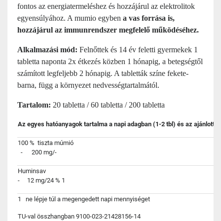
fontos az energiatermeléshez és hozzájárul az elektrolitok
egyensúlyához. A mumio egyben
a vas forrása is,
hozzájárul az immunrendszer megfelelő működéséhez.
Alkalmazási mód:
Felnőttek és 14 év feletti gyermekek 1
tabletta naponta 2x étkezés közben 1 hónapig, a betegségtől
számított legfeljebb 2 hónapig. A tabletták színe fekete-
barna, függ a környezet nedvességtartalmától.
Tartalom:
20 tabletta / 60 tabletta / 200 tabletta
Az egyes hatóanyagok tartalma a napi adagban (1-2 tbl) és az ajánlott n
100 %
tiszta múmi
- 200 mg/-
Huminsa
- 12 mg/24 %
1
1
ne lépje túl a megengedett napi mennyiséget
TU-val összhangban 9100-023-21428156-14