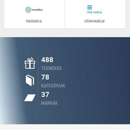
Herbatica
USAmedical
488
TERMÉKEK
78
KATEGÓRIÁK
37
MÁRKÁK