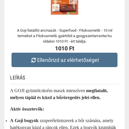
A Goji fiatalító arcmaszk - Superfood - Fitokosmetik - 10 ml
terméket a Fitokosmetik gyártótól a gyogyszertarcenter.hu
oldalon 1010 Ft - ért találja.
1010 Ft
Ellenőrizd az elérhetőséget
LEÍRÁS
A GOJI gyümölcskrém maszk intenzíven
megfiatalít,
mélyen táplál és küzd a bőröregedés jelei ellen.
Aktív összetevők:
A
Goji bogyók
szuperélelmiszerek a bőr számára, amely
hatékonyan küzd a ráncok ellen. Ezek a bogyók kisimítják