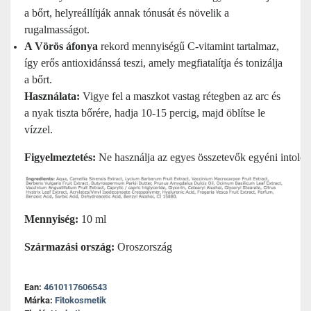
a bőrt, helyreállítják annak tónusát és növelik a
rugalmasságot.
A
Vörös áfonya
rekord mennyiségű C-vitamint tartalmaz,
így erős antioxidánssá teszi, amely megfiatalítja és tonizálja
a bőrt.
Használata:
Vigye fel a maszkot vastag rétegben az arc és
a nyak tiszta bőrére, hadja 10-15 percig, majd öblítse le
vízzel.
Figyelmeztetés:
 Ne használja az egyes összetevők egyéni intolera
Mennyiség:
10 ml
Származási ország:
Oroszország
Ean:
4610117606543
Márka:
Fitokosmetik