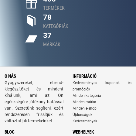
TERMÉKEK
78
KATEGÓRIÁK
37
MÁRKÁK
O NÁS
INFORMÁCIÓ
Gyógyszereket, étrend-
Kedvezményes kuponok és
kiegészítőket és mindent
promóciók
kínálunk, ami az Ön
Minden kategória
egészségére jótékony hatással
Minden márka
van. Szeretünk segíteni, ezért
Minden e-shop
rendszeresen frissítjük és
Újdonságok
változtatjuk termékeinket.
Kedvezmények
BLOG
WEBHELYEK