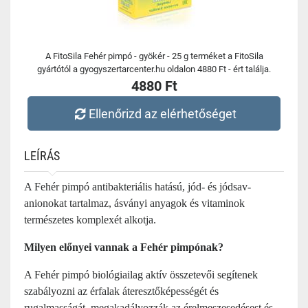
A FitoSila Fehér pimpó - gyökér - 25 g terméket a FitoSila
gyártótól a gyogyszertarcenter.hu oldalon 4880 Ft - ért találja.
4880 Ft
Ellenőrizd az elérhetőséget
LEÍRÁS
A Fehér pimpó antibakteriális hatású, jód- és jódsav-
anionokat tartalmaz, ásványi anyagok és vitaminok
természetes komplexét alkotja.
Milyen előnyei vannak a Fehér pimpónak?
A Fehér pimpó biológiailag aktív összetevői segítenek
szabályozni az érfalak áteresztőképességét és
rugalmasságát, megakadályozzák az érelmeszesedésest és