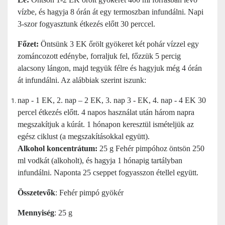
vízbe, és hagyja 8 órán át egy termoszban infundálni. Napi
3-szor fogyasztunk étkezés előtt 30 perccel.
Főzet:
Öntsünk 3 EK őrölt gyökeret két pohár vízzel egy
zománcozott edénybe, forraljuk fel, főzzük 5 percig
alacsony lángon, majd tegyük félre és hagyjuk még 4 órán
át infundálni. Az alábbiak szerint iszunk:
nap - 1 EK, 2. nap – 2 EK, 3. nap 3 - EK, 4. nap - 4 EK 30
percel étkezés előtt. 4 napos használat után három napra
megszakítjuk a kúrát. 1 hónapon keresztül ismételjük az
egész ciklust (a megszakításokkal együtt).
Alkohol koncentrátum:
25 g Fehér pimpóhoz öntsön 250
ml vodkát (alkoholt), és hagyja 1 hónapig tartályban
infundálni. Naponta 25 cseppet fogyasszon étellel együtt.
Összetevők
: Fehér pimpó gyökér
Mennyiség
: 25 g