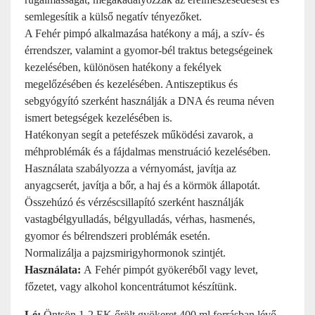
semlegesítik a külső negatív tényezőket.
A Fehér pimpó alkalmazása hatékony a máj, a szív- és
érrendszer, valamint a gyomor-bél traktus betegségeinek
kezelésében, különösen hatékony a fekélyek
megelőzésében és kezelésében. Antiszeptikus és
sebgyógyító szerként használják a DNA és reuma néven
ismert betegségek kezelésében is.
Hatékonyan segít a petefészek működési zavarok, a
méhproblémák és a fájdalmas menstruáció kezelésében.
Használata szabályozza a vérnyomást, javítja az
anyagcserét, javítja a bőr, a haj és a körmök állapotát.
Összehúzó és vérzéscsillapító szerként használják
vastagbélgyulladás, bélgyulladás, vérhas, hasmenés,
gyomor és bélrendszeri problémák esetén.
Normalizálja a pajzsmirigyhormonok szintjét.
Használata:
A Fehér pimpót gyökeréből vagy levet,
főzetet, vagy alkohol koncentrátumot készítünk.
Lé:
Öntsön 1-2 EK őrölt gyökeret 400 ml forrásban lévő