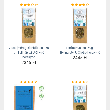
Vese (méregtelenítő) tea - 50
Limfatikus tea- 50g -
g - Bylinářství U Chytré
Bylinářství U Chytré horákyně
2445 Ft
horákyně
2345 Ft