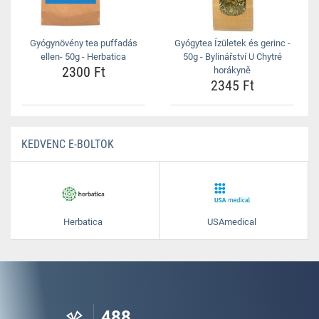
Gyógynövény tea puffadás
Gyógytea Ízületek és gerinc -
ellen- 50g - Herbatica
50g - Bylinářství U Chytré
2300 Ft
horákyně
2345 Ft
KEDVENC E-BOLTOK
Herbatica
USAmedical
488