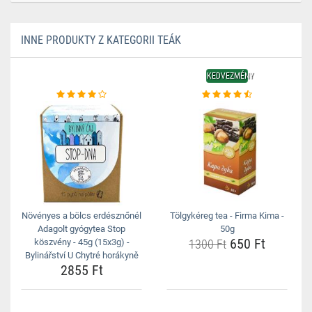
INNE PRODUKTY Z KATEGORII TEÁK
KEDVEZMÉNY
Növényes a bölcs erdésznőnél
Tölgykéreg tea - Firma Kima -
Adagolt gyógytea Stop
50g
650 Ft
köszvény - 45g (15x3g) -
1300 Ft
Bylinářství U Chytré horákyně
2855 Ft