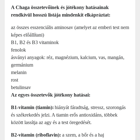
A Chaga összetevőinek és jótékony hatásainak
rendkívül hosszú listája mindenkit elkápráztat:
az összes esszenciális aminosav (amelyet az emberi test nem
képes előállítani)
B1, B2 és B3 vitaminok
fenolok
ásványi anyagok: réz, magnézium, kalcium, vas, mangán,
germánium
melanin
rost
betulinsav
Az egyes összetevők jótékony hatásai:
B1-vitamin (tiamin):
hiányát
fáradtság, stressz, szorongás
és székrekedés jelzi. A tiamin erős antioxidáns, többek
között lassítja az agy és a test öregedését.
B2-vitamin (riboflavin):
a szem,
a bőr és a haj