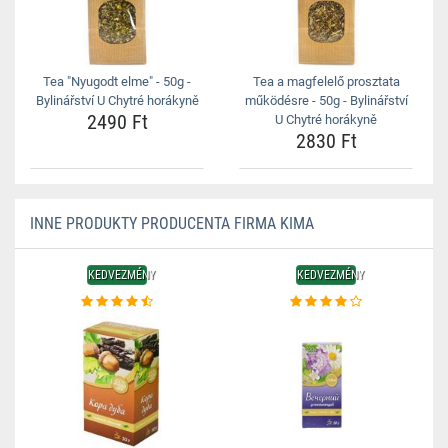
Tea "Nyugodt elme" - 50g -
Tea a magfelelő prosztata
Bylinářství U Chytré horákyně
működésre - 50g - Bylinářství
2490 Ft
U Chytré horákyně
2830 Ft
INNE PRODUKTY PRODUCENTA FIRMA KIMA
KEDVEZMÉNY
KEDVEZMÉNY