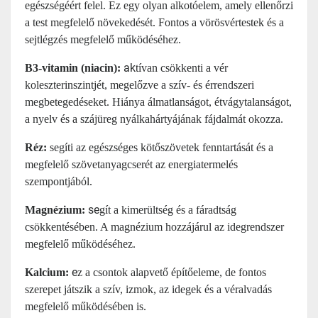
egészségéért felel. Ez
egy olyan alkotóelem, amely ellenőrzi
a test megfelelő növekedését.
Fontos a vörösvértestek és a
sejtlégzés megfelelő működéséhez.
ak
B3-vitamin (niacin):
tívan csökkenti a vér
koleszterinszintjét, megelőzve a szív- és érrendszeri
megbetegedéseket. Hiánya álmatlanságot, étvágytalanságot,
a nyelv és a szájüreg nyálkahártyájának fájdalmát okozza.
Réz:
segíti az egészséges kötőszövetek fenntartását és a
megfelelő szövetanyagcserét az energiatermelés
szempontjából.
se
Magnézium:
gít a kimerültség és a fáradtság
csökkentésében. A magnézium hozzájárul az idegrendszer
megfelelő működéséhez.
e
Kalcium:
z a csontok alapvető építőeleme, de fontos
szerepet játszik a szív, izmok, az idegek és a véralvadás
megfelelő működésében is.