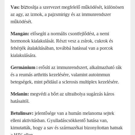
biz
Vas:
tosítja a szervezet megfelelő működését, különösen
az agy, az izmok, a pajzsmirigy és az immunrendszer
működését.
Mangán:
elősegíti a normális csontfejlődést, a nemi
hormonok kialakulását. Részt vesz a zsírok, cukrok és
fehérjék átalakításában, továbbá hatással van a porcok
kialakulására.
Germánium
:
er
ősíti az immunrendszert, alkalmazható rák
és a reumás arthritis kezelésére, valamint autoimmun
betegségek, mint például a sclerosis multiplex kezelésére.
Melanin:
megvédi a bőrt az ultraibolya sugárzás káros
hatásaitól.
Betulinsav:
jelentősége van a humán melanoma sejtek
elleni aktivitásban. Gyulladáscsökkentő hatása van,
kimutatták, hogy a sav és származékai bizonyítottan hatnak
a HIV ellen.