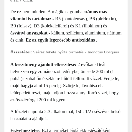
De ez nem minden. A mágikus gomba
számos más
vitamint is tartalmaz
- B5 (pantoténsav), B6 ​​(piridoxin),
B9 (folsav), D3 (kolekalciferol) és K1 (filokinon) és
ásványi anyagokat
- kálium, szilícium, alumínium, nátrium
és cink.
Ez az egyik legerősebb antioxidáns
.
A készítmény ajánlott elkészítése:
2 evőkanál teát
helyezzen egy zománcozott edénybe, öntse le 200 ml (1
pohár) szobahőmérsékletre hűtött felforralt vízzel. Fedje le,
majd hagyja állni 15 percig. Szűrje le, távolítsa el a
leülepedett részt, majd adjon hozzá annyi forró vizet, hogy
az össztérfogat 200 ml legyen.
A főzetet naponta 2-3 alkalommal, 1/4 - 1/2 csészével belső
használatra ajánljuk.
Figyelmeztetés:
Ezt a terméket táplálékkiegészítőként