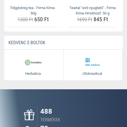
Tölgykéreg tea - Firma Kima -
Teaital "esti nyugtató" - Firma
50g
Kima Hmotnosť: 50 g
650 Ft
845 Ft
1300 Ft
1690 Ft
KEDVENC E-BOLTOK
Herbatica
USAmedical
488
TERMÉKEK