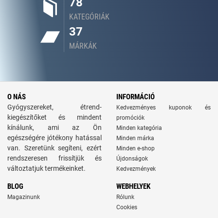
78
KATEGÓRIÁK
37
MÁRKÁK
O NÁS
INFORMÁCIÓ
Gyógyszereket, étrend-
Kedvezményes kuponok és
kiegészítőket és mindent
promóciók
kínálunk, ami az Ön
Minden kategória
egészségére jótékony hatással
Minden márka
van. Szeretünk segíteni, ezért
Minden e-shop
rendszeresen frissítjük és
Újdonságok
változtatjuk termékeinket.
Kedvezmények
BLOG
WEBHELYEK
Magazinunk
Rólunk
Cookies