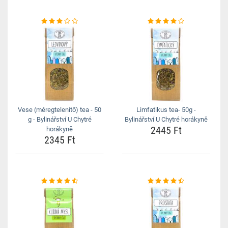
Vese (méregtelenítő) tea - 50
Limfatikus tea- 50g -
g - Bylinářství U Chytré
Bylinářství U Chytré horákyně
2445 Ft
horákyně
2345 Ft