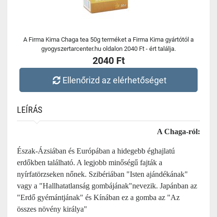
A Firma Kima Chaga tea 50g terméket a Firma Kima gyártótól a
gyogyszertarcenter.hu oldalon 2040 Ft - ért találja.
2040 Ft
Ellenőrizd az elérhetőséget
LEÍRÁS
A Chaga-ról:
Észak-Ázsiában és Európában a hidegebb éghajlatú
erdőkben található. A legjobb minőségű fajták a
nyírfatörzseken nőnek. Szibériában "Isten ajándékának"
vagy a "Hallhatatlanság gombájának"nevezik. Japánban az
"Erdő gyémántjának" és Kínában ez a gomba az "Az
összes növény királya"