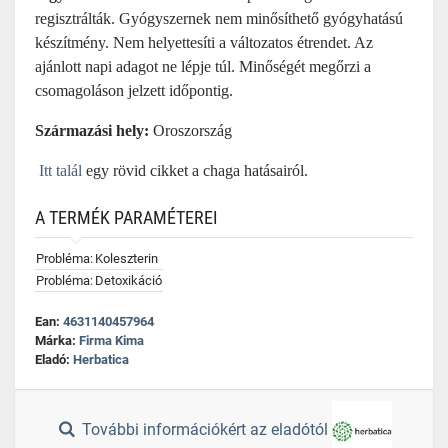
regisztrálták. Gyógyszernek nem minősíthető gyógyhatású
készítmény. Nem helyettesíti a változatos étrendet. Az
ajánlott napi adagot ne lépje túl. Minőségét megőrzi a
csomagoláson jelzett időpontig.
Származási hely:
Oroszország
Itt talál
egy rövid cikket a chaga hatásairól.
A TERMÉK PARAMÉTEREI
Probléma:
Koleszterin
Probléma:
Detoxikáció
Ean:
4631140457964
Márka:
Firma Kima
Eladó:
Herbatica
További információkért az eladótól