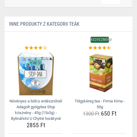
INNE PRODUKTY Z KATEGORII TEÁK
KEDVEZMÉNY
Növényes a bölcs erdésznőnél
Tölgykéreg tea - Firma Kima -
Adagolt gyógytea Stop
50g
650 Ft
köszvény - 45g (15x3g) -
1300 Ft
Bylinářství U Chytré horákyně
2855 Ft