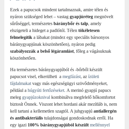
Ezek a papucsok mindent tartalmaznak, amire télen és
nyáron szükséged lehet – vastag
gyapjúréteg
megnövelt
sűrűséggel, természetes
báránybőr és talp
, amely
elszigeteli a hideget a padlótól. Télen
tökéletesen
felmelegítik
a lábakat (mindez egy speciális bársonyos
báránygyapjúnak köszönhetően), nyáron pedig
szabályozzák a belső légáramlást
, főleg a vágásuknak
köszönhetően.
Ha természetes báránygyapjúból és -bőrből készült
papucsot visel, elkerülheti a
megfázást
, az
ízületi
fájdalmakat
vagy más egészségügyi szövődményeket,
például a
húgyúti fertőzéseket.
A merinó gyapjú papucs
meleg
gyapjúzoknival
kombinálva megfelelő hőkomfortot
biztosít Önnek. Viszont lehet hordani akár mezítláb is, nem
kell tartani a kellemetlen szagtól. A juhgyapjú
antiallergén
és antibakteriális
tulajdonságai gondoskodnak erről. Ha
egy igazi
100% báránygyapjúból készült
mellénnyel