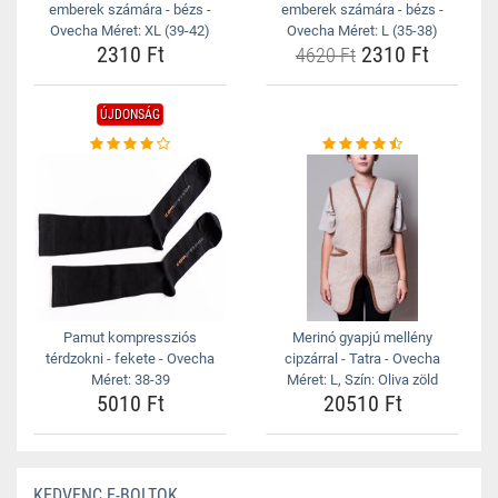
emberek számára - bézs -
emberek számára - bézs -
Ovecha Méret: XL (39-42)
Ovecha Méret: L (35-38)
2310 Ft
2310 Ft
4620 Ft
ÚJDONSÁG
Pamut kompressziós
Merinó gyapjú mellény
térdzokni - fekete - Ovecha
cipzárral - Tatra - Ovecha
Méret: 38-39
Méret: L, Szín: Oliva zöld
5010 Ft
20510 Ft
KEDVENC E-BOLTOK