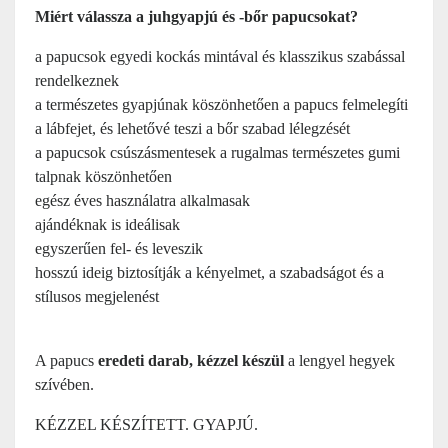
Miért válassza a juhgyapjú és -bőr papucsokat?
a papucsok egyedi kockás mintával és klasszikus szabással
rendelkeznek
a természetes gyapjúnak köszönhetően a papucs felmelegíti
a lábfejet, és lehetővé teszi a bőr szabad lélegzését
a papucsok csúszásmentesek a rugalmas természetes gumi
talpnak köszönhetően
egész éves használatra alkalmasak
ajándéknak is ideálisak
egyszerűen fel- és leveszik
hosszú ideig biztosítják a kényelmet, a szabadságot és a
stílusos megjelenést
A papucs
eredeti darab, kézzel készül
a lengyel hegyek
szívében.
KÉZZEL KÉSZÍTETT. GYAPJÚ.