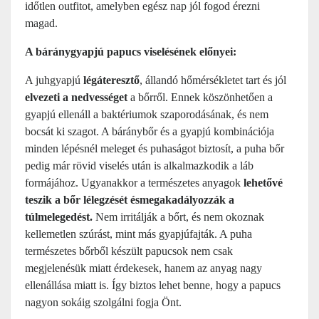
időtlen outfitot, amelyben egész nap jól fogod érezni
magad.
A báránygyapjú papucs viselésének előnyei:
A juhgyapjú
légáteresztő
, állandó hőmérsékletet tart és jól
elvezeti a nedvességet
a bőrről. Ennek köszönhetően a
gyapjú ellenáll a baktériumok szaporodásának, és nem
bocsát ki szagot. A báránybőr és a gyapjú kombinációja
minden lépésnél meleget és puhaságot biztosít, a puha bőr
pedig már rövid viselés után is alkalmazkodik a láb
formájához. Ugyanakkor a természetes anyagok
lehetővé
teszik a bőr lélegzését és
megakadályozzák a
túlmelegedést.
Nem irritálják a bőrt, és nem okoznak
kellemetlen szúrást, mint más gyapjúfajták. A puha
természetes bőrből készült papucsok nem csak
megjelenésük miatt érdekesek, hanem az anyag nagy
ellenállása miatt is. Így biztos lehet benne, hogy a papucs
nagyon sokáig szolgálni fogja Önt.