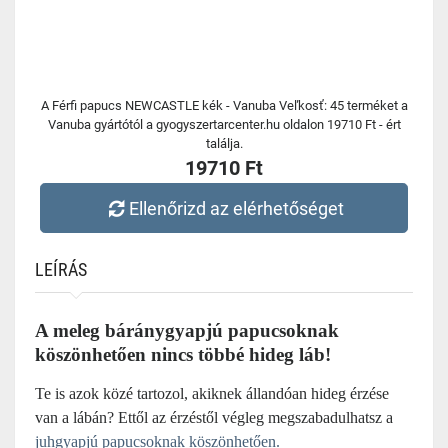
A Férfi papucs NEWCASTLE kék - Vanuba Veľkosť: 45 terméket a
Vanuba gyártótól a gyogyszertarcenter.hu oldalon 19710 Ft - ért
találja.
19710 Ft
Ellenőrizd az elérhetőséget
LEÍRÁS
A meleg báránygyapjú papucsoknak
köszönhetően nincs többé hideg láb!
Te is azok közé tartozol, akiknek állandóan hideg érzése
van a lábán? Ettől az érzéstől végleg megszabadulhatsz a
juhgyapjú papucsoknak köszönhetően.