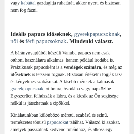
vagy
kabáttal
gazdagítja ruhatárát, akkor nyert, és biztosan
nem fog fázni.
Ideális papucs időseknek,
gyerekpapucsoknak
,
női
és
férfi papucsoknak
. Mindenki választ.
A báránygyapjúból készült Vanuba papucs nem csak
otthoni használatra alkalmas, hanem például irodába is.
Praktikusak papucsként is a
vendégek számára
, és még az
időseknek
is tetszeni fognak. Biztosan értékelni fogják laza
és kényelmes szabásukat. A kisebb méretek alkalmasak
gyerekpapucsnak
, otthonra, óvodába vagy napközibe.
Egyszerűen felhúzzák a lábra, és a kicsik az Ön segítsége
nélkül is játszhatnak a cipőkkel.
Kínálatunkban különböző méretű, szabású és színű,
természetes tónusú
papucsokat
találhat. Válaszd ki azokat,
amelyek passzolnak kedvenc ruháidhoz, és alkoss egy