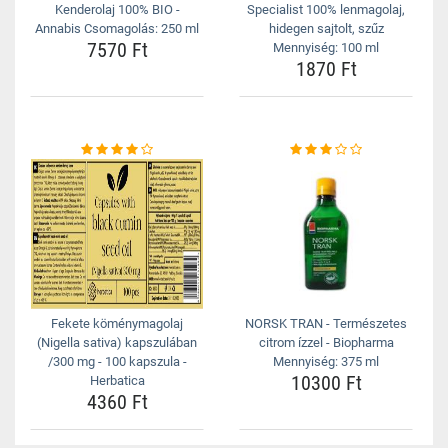
Kenderolaj 100% BIO -
Specialist 100% lenmagolaj,
Annabis Csomagolás: 250 ml
hidegen sajtolt, szűz
7570 Ft
Mennyiség: 100 ml
1870 Ft
Fekete köménymagolaj
NORSK TRAN - Természetes
(Nigella sativa) kapszulában
citrom ízzel - Biopharma
/300 mg - 100 kapszula -
Mennyiség: 375 ml
10300 Ft
Herbatica
4360 Ft