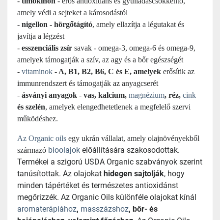
-
timokinon
- erős antioxidáns és gyulladáscsökkentő,
amely védi a sejteket a károsodástól
-
nigellon - hörgőtágító
, amely ellazítja a légutakat és
javítja a légzést
-
esszenciális zsír
savak - omega-3, omega-6 és omega-9,
amelyek támogatják a szív, az agy és a bőr egészségét
-
vitaminok
- A, B1, B2, B6, C és E, amelyek
erősítik az
immunrendszert és támogatják az anyagcserét
-
ásványi anyagok
-
vas, kalcium,
magnézium
, réz,
cink
és szelén
, amelyek elengedhetetlenek a megfelelő szervi
működéshez.
Az Organic oils
egy ukrán vállalat, amely olajnövényekből
bioolajok
előállítására szakosodottak.
származó
Termékei a szigorú USDA Organic szabványok szerint
tanúsítottak. Az olajokat
hidegen sajtolják
, hogy
minden tápértéket és természetes antioxidánst
megőrizzék. Az Organic Oils különféle olajokat kínál
aromaterápiához
,
masszázshoz
, bőr- és