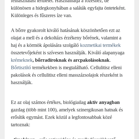
felhasználási területét. Használhatja a főzéshez, de
különösen a hidegkonyhában a saláták egyfajta önteteként.
Különleges és fűszeres íze van.
A bőrre gyakorolt kiváló hatásának köszönhetően ezt az
olajat a mell és a dekoltázs érzékeny bőrének, valamint a
haj és a körmök ápolására szolgáló
kozmetikai termékek
összetevőjeként is szívesen használják. Kiváló alapanyaga
krémeknek
, bőrradíroknak és arcpakolásoknak
.
Bőrtisztító
termékekben is megtalálható. Cellulitisz elleni
pakolások és cellulitisz elleni masszázsolajok részeként is
használják.
Ez az olaj számos értékes, biológiailag
aktív anyagban
gazdag (több mint 100), amelyek szinergikusan hatnak és
erősítik egymást. Ezek közül a legfontosabbak közé
tartoznak: