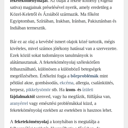
feketeköményolajat
. Az olajat a fekete kömény (Nigella
sativa) magjainak préselésével nyerik, amely eredetileg a
Közel-Keletről és Ázsiából származik.
Ma
főként
Egyiptomban, Szíriában, Irakban, Iránban, Pakisztánban és
Indiában termesztik
.
Bár ez az olaj a kevésbé ismert olajok közé tartozik, mégis
kivételes, mivel számos jótékony hatással van a szervezetre.
Ezek közül sokat tudományos tanulmányok is
alátámasztanak. A feketeköményolaj széleskörűen
felhasználható, különösen a különböző betegségek
megelőzésében. Értékelni fogja a
bőrproblémák
mint
például akne, gombásodás,
ekcéma
, allergia, csalánkiütés,
herpesz,
pikkelysömör
stb. Ha
izom- és
ízületi
fájdalmaktól
szenved, vagy ha megfázik, fülfájása van,
aranyérrel
vagy emésztési problémákkal küzd, a
feketeköményolaj ezekben az esetekben is hasznos lehet.
A
feketeköményolaj
a konyhában is megtalálja a