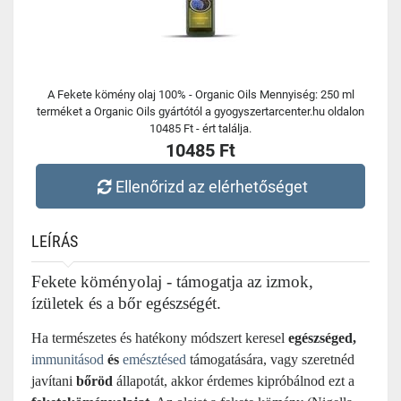
A Fekete kömény olaj 100% - Organic Oils Mennyiség: 250 ml
terméket a Organic Oils gyártótól a gyogyszertarcenter.hu oldalon
10485 Ft - ért találja.
10485 Ft
Ellenőrizd az elérhetőséget
LEÍRÁS
Fekete köményolaj - támogatja az izmok,
ízületek és a bőr egészségét.
Ha természetes és hatékony módszert keresel
egészséged,
immunitásod
és
emésztésed
támogatására, vagy szeretnéd
javítani
bőröd
állapotát, akkor érdemes kipróbálnod ezt a