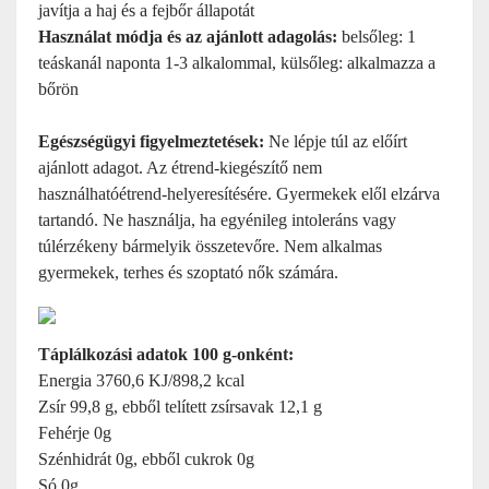
javítja a haj és a fejbőr állapotát
Használat módja és az
ajánlott adagolás:
belsőleg: 1
teáskanál naponta 1-3 alkalommal, külsőleg: alkalmazza a
bőrön
Egészségügyi figyelmeztetések:
Ne lépje túl az előírt
ajánlott adagot. Az étrend-kiegészítő nem
használható
étrend-helyeresítésére
. Gyermekek elől elzárva
tartandó. Ne használja, ha egyénileg intoleráns vagy
túlérzékeny bármelyik összetevőre. Nem alkalmas
gyermekek, terhes és szoptató nők számára.
Táplálkozási adatok 100 g-onként:
Energia 3760,6 KJ/898,2 kcal
Zsír 99,8 g, ebből telített zsírsavak 12,1 g
Fehérje 0g
Szénhidrát 0g, ebből cukrok 0g
Só 0g