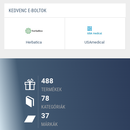
KEDVENC E-BOLTOK
Herbatica
USAmedical
488
TERMÉKEK
78
KATEGÓRIÁK
37
MÁRKÁK