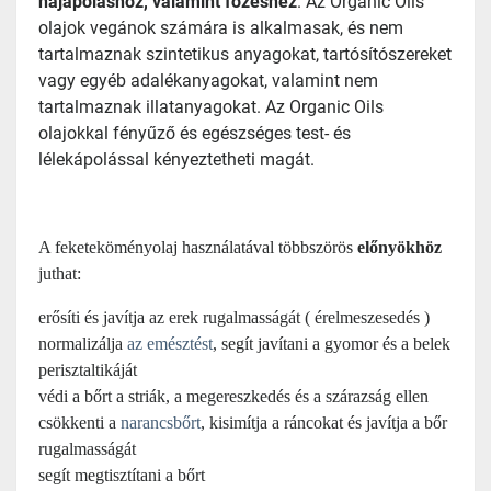
hajápoláshoz, valamint főzéshez
. Az Organic Oils
olajok vegánok számára is alkalmasak, és nem
tartalmaznak szintetikus anyagokat, tartósítószereket
vagy egyéb adalékanyagokat, valamint nem
tartalmaznak illatanyagokat. Az Organic Oils
olajokkal fényűző és egészséges test- és
lélekápolással kényeztetheti magát.
A feketeköményolaj használatával többszörös
előnyökhöz
juthat:
erősíti és javítja az erek rugalmasságát ( érelmeszesedés )
normalizálja
az emésztést
, segít javítani a gyomor és a belek
perisztaltikáját
védi a bőrt a striák, a megereszkedés és a szárazság ellen
csökkenti a
narancsbőrt
, kisimítja a ráncokat és javítja a bőr
rugalmasságát
segít megtisztítani a bőrt