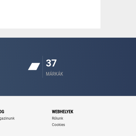
37
MÁRKÁK
OG
WEBHELYEK
gazinunk
Rólunk
Cookies