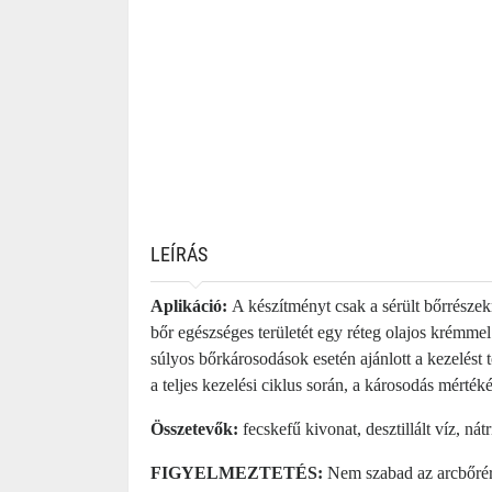
LEÍRÁS
Aplikáció:
A készítményt csak a sérült bőrrészek
bőr egészséges területét egy réteg olajos krémmel 
súlyos bőrkárosodások esetén ajánlott a kezelést 
a teljes kezelési ciklus során, a károsodás mérték
Összetevők:
fecskefű kivonat, desztillált víz, n
FIGYELMEZTETÉS:
Nem szabad az arcbőrére