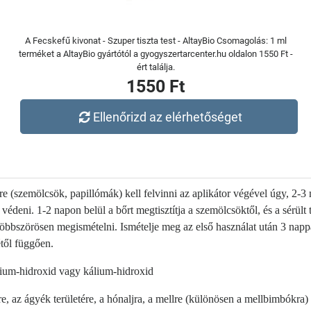
A Fecskefű kivonat - Szuper tiszta test - AltayBio Csomagolás: 1 ml
terméket a AltayBio gyártótól a gyogyszertarcenter.hu oldalon 1550 Ft -
ért találja.
1550 Ft
Ellenőrizd az elérhetőséget
re (szemölcsök, papillómák) kell felvinni az aplikátor végével úgy, 2-
védeni. 1-2 napon belül a bőrt megtisztítja a szemölcsöktől, és a sérült
többszörösen megismételni. Ismételje meg az első használat után 3 napp
étől függően.
átrium-hidroxid vagy kálium-hidroxid
, az ágyék területére, a hónaljra, a mellre (különösen a mellbimbókra)