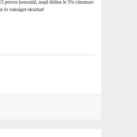
-15 percen keresztül, majd öblítse le 5% citromsav
maz és vakságot okozhat!