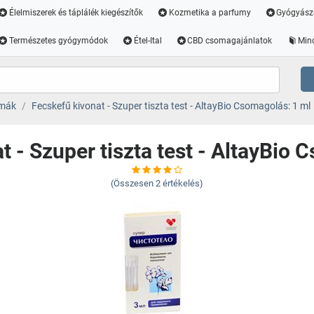
Élelmiszerek és táplálék kiegészítők
Kozmetika a parfumy
Gyógyász
Természetes gyógymódok
Étel-Ital
CBD csomagajánlatok
Min
émák
Fecskefű kivonat - Szuper tiszta test - AltayBio Csomagolás: 1 ml
t - Szuper tiszta test - AltayBio 
(Összesen
2
értékelés)