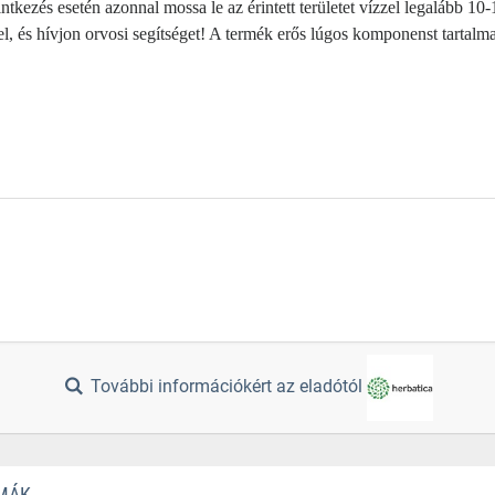
intkezés esetén azonnal mossa le az érintett területet vízzel legalább 10
zel, és hívjon orvosi segítséget! A termék erős lúgos komponenst tartal
További információkért az eladótól
ÉMÁK