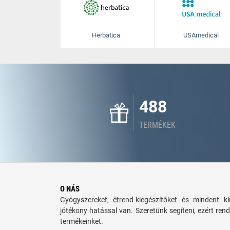
Herbatica
USAmedical
488
TERMÉKEK
O NÁS
Gyógyszereket, étrend-kiegészítőket és mindent 
jótékony hatással van. Szeretünk segíteni, ezért rend
termékeinket.