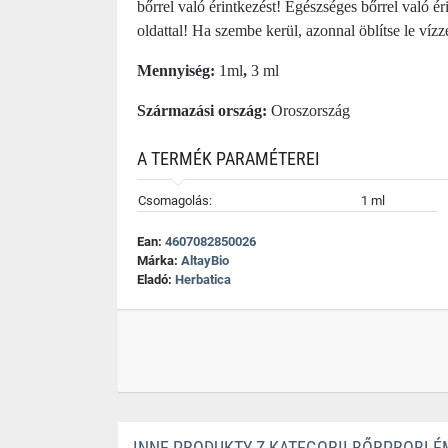
bőrrel való érintkezést! Egészséges bőrrel való ér
oldattal! Ha szembe kerül, azonnal öblítse le víz
Mennyiség:
1ml
,
3 ml
Származási ország:
Oroszország
A TERMÉK PARAMÉTEREI
Csomagolás:
1 ml
Ean:
4607082850026
Márka:
AltayBio
Eladó:
Herbatica
INNE PRODUKTY Z KATEGORII BŐRPROBL