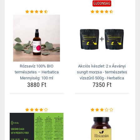
ÚJDONSÁG
Rózsavíz 100% BIO
Akciós készlet: 2 x Ásványi
természetes – Herbatica
sungit morzsa - természetes
Mennyiség: 100 ml
vízszűrő 500g - Herbatica
3880 Ft
7350 Ft