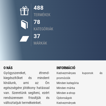
488
TERMÉKEK
78
KATEGÓRIÁK
37
MÁRKÁK
O NÁS
INFORMÁCIÓ
Gyógyszereket, étrend-
Kedvezményes kuponok és
kiegészítőket és mindent
promóciók
kínálunk, ami az Ön
Minden kategória
egészségére jótékony hatással
Minden márka
van. Szeretünk segíteni, ezért
Minden e-shop
rendszeresen frissítjük és
Újdonságok
változtatjuk termékeinket.
Kedvezmények