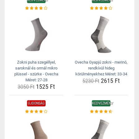
KEDVEZMÉNY
KEDVEZMÉNY
Zokni puha szegéllyel,
Ovecha Gyapjú zokni - merinó,
saroknál és orrnál mikro
rendkívül hideg
plüssel - szürke - Ovecha
körülményekhez Méret: 33-34
2615 Ft
Méret: 27-28
5230 Ft
1525 Ft
3050 Ft
ÚJDONSÁG
KEDVEZMÉNY