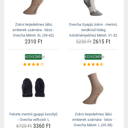
Zokni terjedelmes lábú
Ovecha Gyapjú zokni - merinó,
emberek számára - bézs -
rendkívül hideg
Ovecha Méret: XL (39-42)
körülményekhez Méret: 31-32
2310 Ft
2615 Ft
5230 Ft
KEDVEZMÉNY
KEDVEZMÉNY
Fekete merinó gyapjú kesztyű
Zokni terjedelmes lábú
- Ovecha veľkosti: L
emberek számára - bézs -
3360 Ft
6720 Ft
Ovecha Méret: L (35-38)