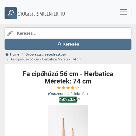
GYOGYSZERTARCENTER.HU
Keresés
Home
Gyógyászati segédeszközö
Fa cipőhúzó 56 cm - Herbatica Méretek: 74 cm
Fa cipőhúzó 56 cm - Herbatica
Méretek: 74 cm
(Összesen
4
értékelés)
KEDVEZMÉNY