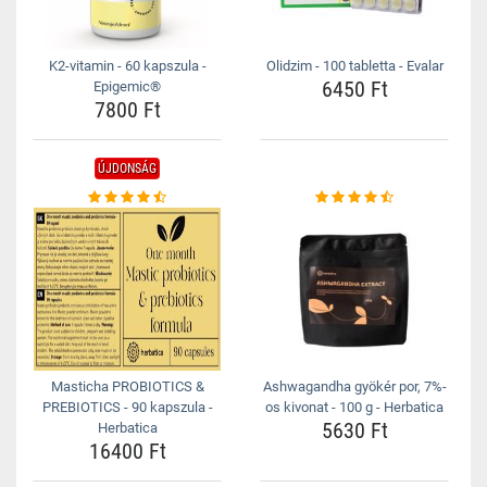
K2-vitamin - 60 kapszula -
Olidzim - 100 tabletta - Evalar
6450 Ft
Epigemic®
7800 Ft
ÚJDONSÁG
Masticha PROBIOTICS &
Ashwagandha gyökér por, 7%-
PREBIOTICS - 90 kapszula -
os kivonat - 100 g - Herbatica
5630 Ft
Herbatica
16400 Ft