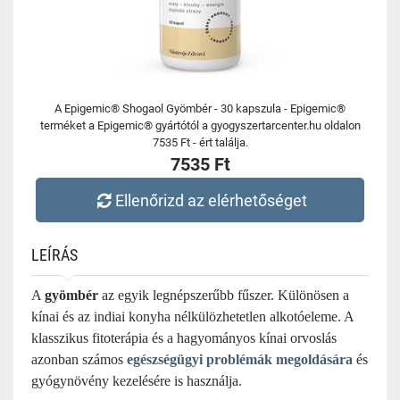
A Epigemic® Shogaol Gyömbér - 30 kapszula - Epigemic®
terméket a Epigemic® gyártótól a gyogyszertarcenter.hu oldalon
7535 Ft - ért találja.
7535 Ft
Ellenőrizd az elérhetőséget
LEÍRÁS
A
gyömbér
az egyik legnépszerűbb fűszer. Különösen a
kínai és az indiai konyha nélkülözhetetlen alkotóeleme. A
klasszikus fitoterápia és a hagyományos kínai orvoslás
azonban számos
egészségügyi problémák megoldására
és
gyógynövény kezelésére is használja.