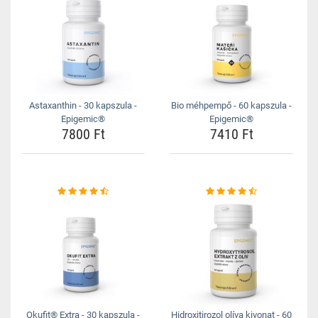
Astaxanthin - 30 kapszula -
Bio méhpempő - 60 kapszula -
Epigemic®
Epigemic®
7800 Ft
7410 Ft
Okufit® Extra - 30 kapszula -
Hidroxitirozol olíva kivonat - 60