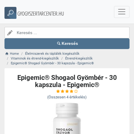
GYOGYSZERTARCENTER.HU
Keresés
Home
Élelmiszerek és táplálék kiegészítők
Vitaminok és étrend-kiegészítők
Étrend-kiegészítők
Epigemic® Shogaol Gyömbér - 30 kapszula - Epigemic®
Epigemic® Shogaol Gyömbér - 30
kapszula - Epigemic®
(Összesen
4
értékelés)