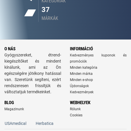
KATEGÓRIÁK
37
MÁRKÁK
O NÁS
INFORMÁCIÓ
Gyógyszereket, étrend-
Kedvezményes kuponok és
kiegészítőket és mindent
promóciók
kínálunk, ami az Ön
Minden kategória
egészségére jótékony hatással
Minden márka
van. Szeretünk segíteni, ezért
Minden e-shop
rendszeresen frissítjük és
Újdonságok
változtatjuk termékeinket.
Kedvezmények
BLOG
WEBHELYEK
Magazinunk
Rólunk
Cookies
USAmedical
Herbatica