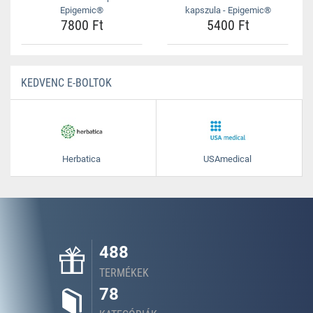
Epigemic®
kapszula - Epigemic®
7800 Ft
5400 Ft
KEDVENC E-BOLTOK
Herbatica
USAmedical
488
TERMÉKEK
78