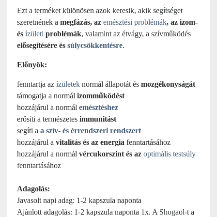
Ezt a terméket különösen azok keresik, akik segítséget
szeretnének a
megfázás, az
emésztési problémák
, az izom-
és
ízületi
problémák
, valamint az étvágy, a szívműködés
elősegítésére és
súlycsökkentésre
.
Előnyök:
fenntartja az
ízületek
normál állapotát és
mozgékonyságát
támogatja a normál
izomműködést
hozzájárul a normál
emésztéshez
erősíti a természetes
immunitást
segíti a
a szív- és érrendszeri rendszert
hozzájárul a
vitalitás és az energia
fenntartásához
hozzájárul a normál
vércukorszint és az
optimális testsúly
fenntartásához
Adagolás:
Javasolt napi adag: 1-2 kapszula naponta
Ajánlott adagolás: 1-2 kapszula naponta 1x. A Shogaol-t a