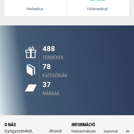
Herbatica
USAmedical
488
TERMÉKEK
78
KATEGÓRIÁK
37
MÁRKÁK
O NÁS
INFORMÁCIÓ
Gyógyszereket, étrend-
Kedvezményes kuponok és