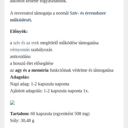
alkoholt kellene fogyasztanunk.
A resveratrol támogatja a normál
Szív- és érrendszer
működését.
Előnyök:
a
szív és az erek
megfelelő
működése támogatása
vérnyomás
szabályozás
antioxidáns
a hosszú élet elősegítése
az
agy és a memória
funkcióinak védelme és támogatása
Adagolás:
Napi adag: 1-2 kapszula naponta
Ajánlott adagolás: 1-2 kapszula naponta 1x.
Tartalom:
60 kapszula (egyenként 508 mg)
Súly: 30,48 g