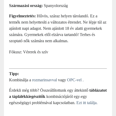
Származási ország:
Spanyolország
Figyelmeztetés:
Hűvös, száraz helyen tárolandó. Ez a
termék nem helyettesíti a változatos étrendet. Ne lépje túl az
ajánlott napi adagot. Nem ajánlott 18 év alatti gyermekek
számára. Gyermekek elől elzárva tartandó! Terhes és
szoptató nők számára nem alkalmas.
Fókusz:
Vérerek és szív
Tipp:
Kombinálja a
rozmarinsavval
vagy
OPC-vel .
Érdekli még több? Összeállítottunk egy áttekintő
táblázatot
a táplálékkiegészítők
kombinációjáról egy-egy
egészségügyi problémával kapcsolatban.
Ezt itt találja.