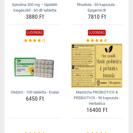
Spirulina 500 mg – táplálék
Rhodiola - 60 kapszula -
kiegészítő - 60 db tabletta
Epigemic®
3880 Ft
7810 Ft
ÚJDONSÁG
ÚJDONSÁG
Olidzim - 100 tabletta - Evalar
Masticha PROBIOTICS &
6450 Ft
PREBIOTICS - 90 kapszula -
Herbatica
16400 Ft