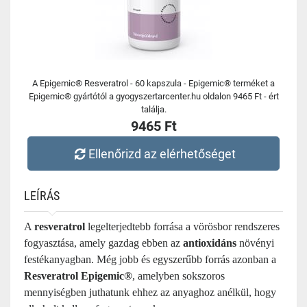
A Epigemic® Resveratrol - 60 kapszula - Epigemic® terméket a
Epigemic® gyártótól a gyogyszertarcenter.hu oldalon 9465 Ft - ért
találja.
9465 Ft
Ellenőrizd az elérhetőséget
LEÍRÁS
A
resveratrol
legelterjedtebb forrása a vörösbor rendszeres
fogyasztása, amely gazdag ebben az
antioxidáns
növényi
festékanyagban. Még jobb és egyszerűbb forrás azonban a
Resveratrol Epigemic®
, amelyben sokszoros
mennyiségben juthatunk ehhez az anyaghoz anélkül, hogy