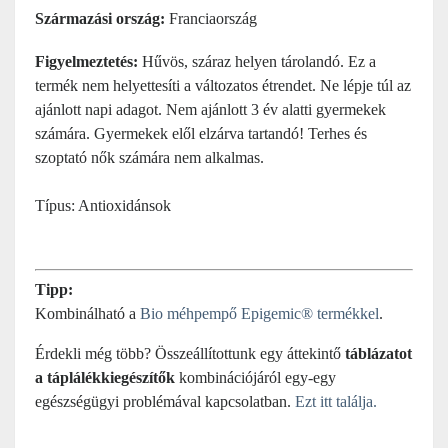
Származási ország:
Franciaország
Figyelmeztetés:
Hűvös, száraz helyen tárolandó. Ez a
termék nem helyettesíti a változatos étrendet. Ne lépje túl az
ajánlott napi adagot. Nem ajánlott 3 év alatti gyermekek
számára. Gyermekek elől elzárva tartandó! Terhes és
szoptató nők számára nem alkalmas.
Típus: Antioxidánsok
Tipp:
Kombinálható a
Bio méhpempő Epigemic® termékkel
.
Érdekli még több? Összeállítottunk egy áttekintő
táblázatot
a táplálékkiegészítők
kombinációjáról egy-egy
egészségügyi problémával kapcsolatban.
Ezt itt találja.