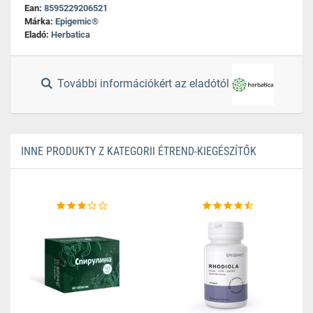
Ean:
8595229206521
Márka:
Epigemic®
Eladó:
Herbatica
További információkért az eladótól
INNE PRODUKTY Z KATEGORII ÉTREND-KIEGÉSZÍTŐK