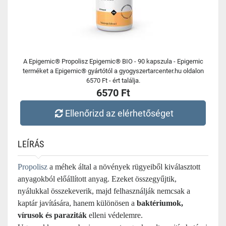
A Epigemic® Propolisz Epigemic® BIO - 90 kapszula - Epigemic
terméket a Epigemic® gyártótól a gyogyszertarcenter.hu oldalon
6570 Ft - ért találja.
6570 Ft
Ellenőrizd az elérhetőséget
LEÍRÁS
Propolisz
a méhek által a növények rügyeiből kiválasztott
anyagokból előállított anyag. Ezeket összegyűjtik,
nyálukkal összekeverik, majd felhasználják nemcsak a
kaptár javítására, hanem különösen a
baktériumok,
vírusok és paraziták
elleni védelemre.