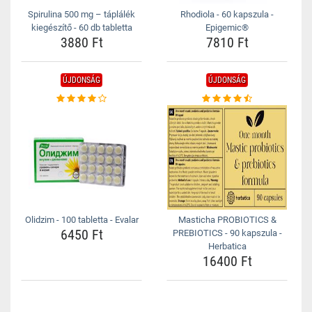
Spirulina 500 mg – táplálék
Rhodiola - 60 kapszula -
kiegészítő - 60 db tabletta
Epigemic®
3880 Ft
7810 Ft
ÚJDONSÁG
ÚJDONSÁG
Olidzim - 100 tabletta - Evalar
Masticha PROBIOTICS &
6450 Ft
PREBIOTICS - 90 kapszula -
Herbatica
16400 Ft