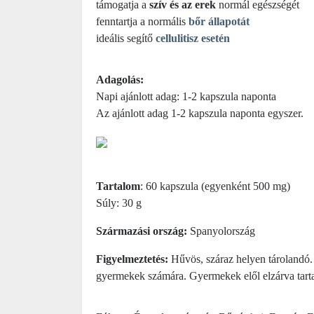
támogatja a
szív és az erek
normál egészségét
fenntartja a normális
bőr állapotát
ideális segítő
cellulitisz esetén
Adagolás:
Napi ajánlott adag: 1-2 kapszula naponta
Az ajánlott adag 1-2 kapszula naponta egyszer.
Tartalom
: 60 kapszula (egyenként 500 mg)
Súly: 30 g
Származási ország:
Spanyolország
Figyelmeztetés:
Hűvös, száraz helyen tárolandó. E
gyermekek számára. Gyermekek elől elzárva tart