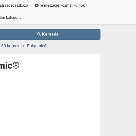
ati segédeszközö
Természetes kozmetikumok
den kategória
Keresés
 60 kapszula - Epigemic®
emic®