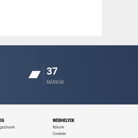
37
MÁRKÁK
OG
WEBHELYEK
gazinunk
Rólunk
Cookies