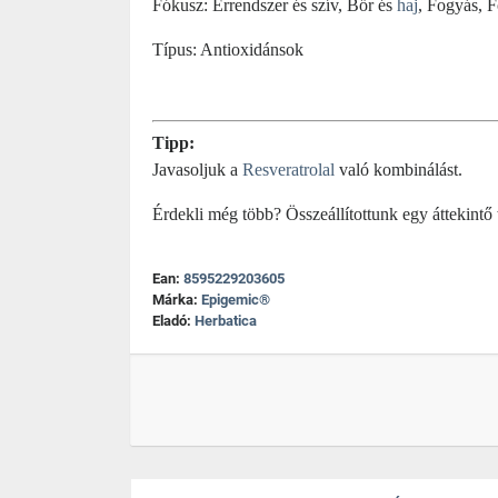
Fókusz: Érrendszer és szív, Bőr és
haj
, Fogyás, 
Típus: Antioxidánsok
Tipp:
Javasoljuk a
Resveratrolal
való kombinálást.
Érdekli még több? Összeállítottunk egy áttekintő
Ean:
8595229203605
Márka:
Epigemic®
Eladó:
Herbatica