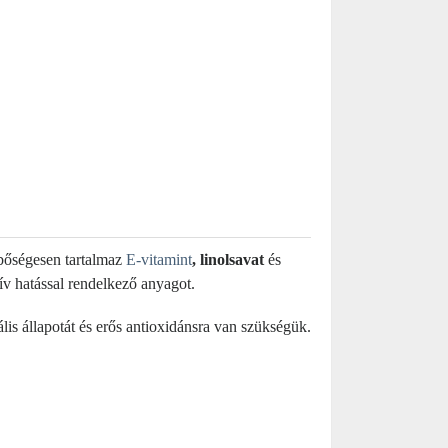
bőségesen tartalmaz
E-vitamint
, linolsavat
és
tív hatással rendelkező anyagot.
ális állapotát és erős antioxidánsra van szükségük.