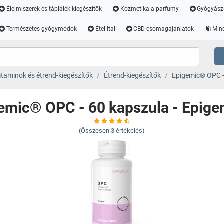
Élelmiszerek és táplálék kiegészítők
Kozmetika a parfumy
Gyógyász
Természetes gyógymódok
Étel-Ital
CBD csomagajánlatok
Min
itaminok és étrend-kiegészítők
Étrend-kiegészítők
Epigemic® OPC -
emic® OPC - 60 kapszula - Epig
(Összesen
3
értékelés)