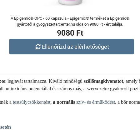
A Epigemic® OPC - 60 kapszula - Epigemic® terméket a Epigemic®
gyártótól a gyogyszertarcenter.hu oldalon 9080 Ft - ért találja.
9080 Ft
Ellenőrizd az elérhetőséget
bor
legjavát tartalmazza. Kiváló minőségű
szőlőmagkivonatot
, amely 
li antioxidáns potenciállal és számos más, a szervezetre gyakorolt pozi
etnék a
testsúlycsökkentést
, a normális
szív- és érműködést
, a bőr norm
esetén