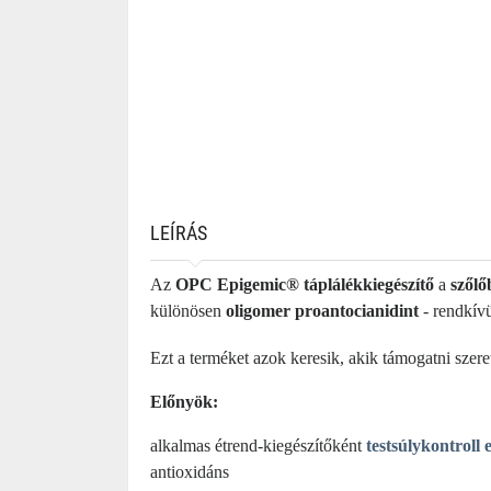
LEÍRÁS
Az
OPC Epigemic® táplálékkiegészítő
a
szőlő
különösen
oligomer proantocianidint
- rendkívü
Ezt a terméket azok keresik, akik támogatni szer
Előnyök:
alkalmas étrend-kiegészítőként
testsúlykontroll 
antioxidáns