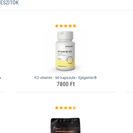
GÉSZÍTŐK
a
K2-vitamin - 60 kapszula - Epigemic®
7800 Ft