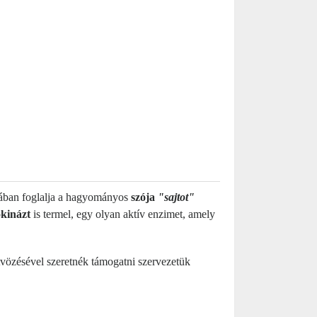
gában foglalja a hagyományos
szója
"sajtot"
okinázt
is termel, egy olyan aktív enzimet, amely
özésével szeretnék támogatni szervezetük