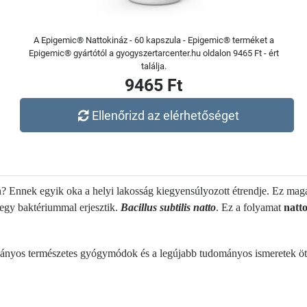
A Epigemic® Nattokináz - 60 kapszula - Epigemic® terméket a
Epigemic® gyártótól a gyogyszertarcenter.hu oldalon 9465 Ft - ért
találja.
9465 Ft
Ellenőrizd az elérhetőséget
n? Ennek egyik oka a helyi lakosság kiegyensúlyozott étrendje. Ez ma
egy baktériummal erjesztik.
Bacillus subtilis natto
. Ez a folyamat
natt
ányos természetes gyógymódok és a legújabb tudományos ismeretek ötv