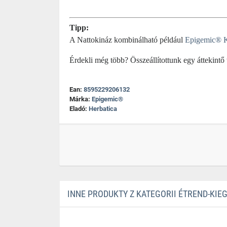
Tipp:
A Nattokináz kombinálható például
Epigemic® K
Érdekli még több? Összeállítottunk egy áttekintő
Ean:
8595229206132
Márka:
Epigemic®
Eladó:
Herbatica
INNE PRODUKTY Z KATEGORII ÉTREND-KIE