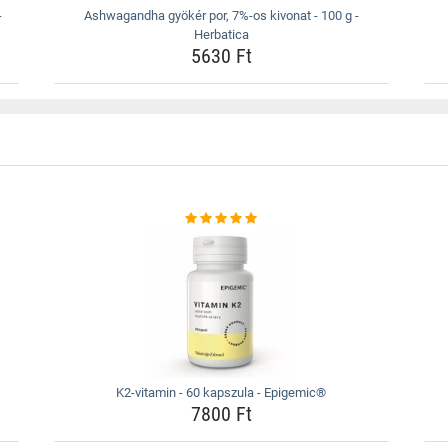
-
Ashwagandha gyökér por, 7%-os kivonat - 100 g -
Herbatica
5630 Ft
K2-vitamin - 60 kapszula - Epigemic®
7800 Ft