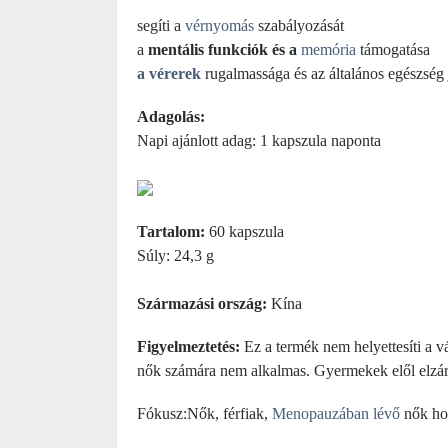
segíti a
vérnyomás
szabályozását
a
mentális funkciók és a
memória
támogatása
a vérerek
rugalmassága és az általános egészség 
Adagolás:
Napi ajánlott adag: 1 kapszula naponta
Tartalom:
60 kapszula
Súly: 24,3 g
Származási ország:
Kína
Figyelmeztetés:
Ez a termék nem helyettesíti a vá
nők számára nem alkalmas. Gyermekek elől elzárv
Fókusz:
Nők, férfiak,
Menopauzában lévő
nők ho