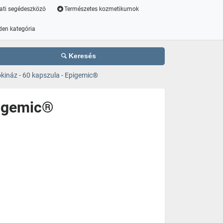
ati segédeszközö
Természetes kozmetikumok
den kategória
Keresés
kináz - 60 kapszula - Epigemic®
pigemic®