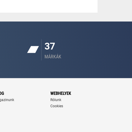
37
MÁRKÁK
OG
WEBHELYEK
gazinunk
Rólunk
Cookies