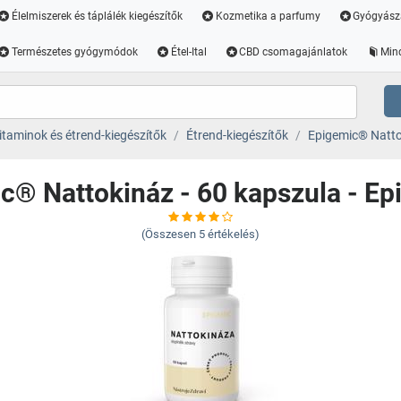
Élelmiszerek és táplálék kiegészítők
Kozmetika a parfumy
Gyógyász
Természetes gyógymódok
Étel-Ital
CBD csomagajánlatok
Min
itaminok és étrend-kiegészítők
Étrend-kiegészítők
Epigemic® Natto
c® Nattokináz - 60 kapszula - E
(Összesen
5
értékelés)