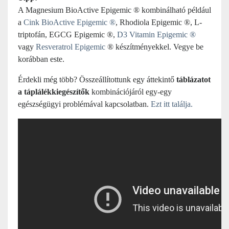
A Magnesium BioActive Epigemic ® kombinálható például
a
Cink BioActive Epigemic ®
, Rhodiola Epigemic ®, L-
triptofán, EGCG Epigemic ®,
D3 Vitamin Epigemic ®
vagy
Resveratrol Epigemic
® készítményekkel. Vegye be
korábban este.
Érdekli még több? Összeállítottunk egy áttekintő
táblázatot
a táplálékkiegészítők
kombinációjáról egy-egy
egészségügyi problémával kapcsolatban.
Ezt itt találja.