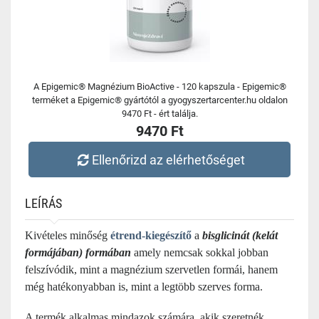
A Epigemic® Magnézium BioActive - 120 kapszula - Epigemic®
terméket a Epigemic® gyártótól a gyogyszertarcenter.hu oldalon
9470 Ft - ért találja.
9470 Ft
Ellenőrizd az elérhetőséget
LEÍRÁS
Kivételes minőség
étrend-kiegészítő
a
bisglicinát (kelát
formájában) formában
amely nemcsak sokkal jobban
felszívódik, mint a magnézium szervetlen formái, hanem
még hatékonyabban is, mint a legtöbb szerves forma.
A termék alkalmas mindazok számára, akik szeretnék