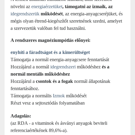
növelni az
energiaérzetüket
, támogatni az izmaik, az
idegrendszerük
működését
, az energia-anyagcseréjüket, és
mégis olyan étrend-kiegészítőt szeretnének szedni, amelyet
a szervezetük valóban fel tud használni.
A rendszeres magnéziumpótlás előnyei:
enyhíti a fáradtságot és a kimerültséget
Támogatja a normál energia-anyagcsere fenntartását
Hozzájárul a normál
idegrendszeri
működéshez
és a
normál mentális működéshez
Hozzájárul a
csontok és a fogak
normál állapotának
fenntartásához.
Támogatja a normális
Izmok
működését
Részt vesz a sejtosztódás folyamatában
Adagolás:
(az RDA - a vitaminok és ásványi anyagok beviteli
referenciaértékének 89,6%-a).