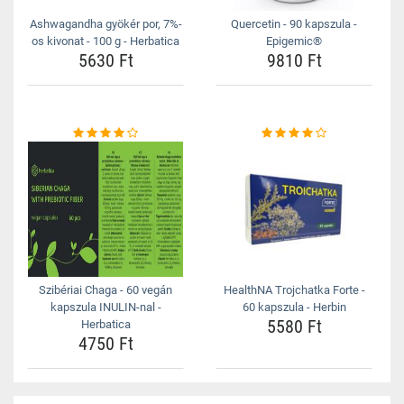
Ashwagandha gyökér por, 7%-
Quercetin - 90 kapszula -
os kivonat - 100 g - Herbatica
Epigemic®
5630 Ft
9810 Ft
Szibériai Chaga - 60 vegán
HealthNA Trojchatka Forte -
kapszula INULIN-nal -
60 kapszula - Herbin
5580 Ft
Herbatica
4750 Ft