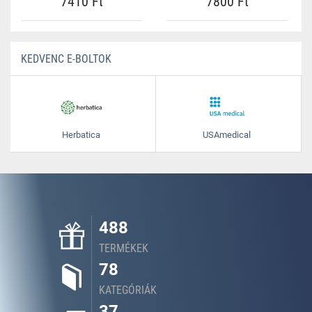
7410 Ft
7800 Ft
KEDVENC E-BOLTOK
Herbatica
USAmedical
488
TERMÉKEK
78
KATEGÓRIÁK
37