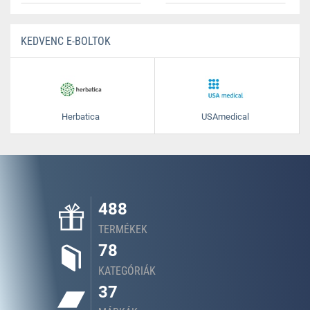
KEDVENC E-BOLTOK
Herbatica
USAmedical
488
TERMÉKEK
78
KATEGÓRIÁK
37