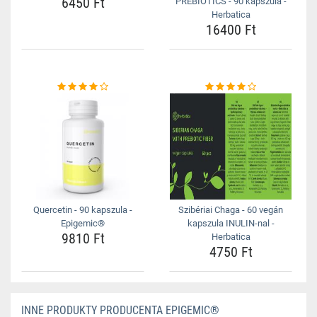
6450 Ft
PREBIOTICS - 90 kapszula -
Herbatica
16400 Ft
Quercetin - 90 kapszula -
Szibériai Chaga - 60 vegán
Epigemic®
kapszula INULIN-nal -
9810 Ft
Herbatica
4750 Ft
INNE PRODUKTY PRODUCENTA EPIGEMIC®