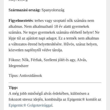
Származási ország:
Spanyolország
Figyelmeztetés
: terhes vagy szoptató nők számára nem
alkalmas. Nem alkalmazható 18 év alatti gyermekek
számára. Ne tegye gyermekek számára elérhető helyre! Ne
lépje túl az ajánlott napi adagot. Ez a termék nem alkalmas
a változatos étrend helyettesítésére. Hűvös, száraz helyen,
közvetlen napfénytől védve tárolja.
Fókusz: Nők, Férfiak, Szellemi jólét és agy, Alvás,
Idegrendszer
Típus: Antioxidánsok
Tipp:
A még jobb minőségű alvás érdekében, különösen a
fokozott stressz idején, kombinálja az Epigemic® komlót az
Epigemic® Golgotavirággal
.