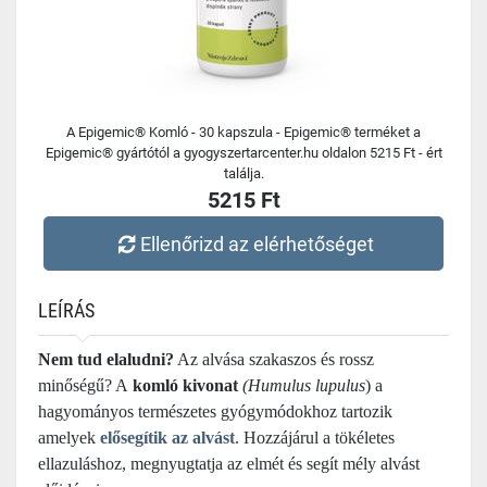
A Epigemic® Komló - 30 kapszula - Epigemic® terméket a
Epigemic® gyártótól a gyogyszertarcenter.hu oldalon 5215 Ft - ért
találja.
5215 Ft
Ellenőrizd az elérhetőséget
LEÍRÁS
Nem tud elaludni?
Az alvása szakaszos és rossz
minőségű? A
komló kivonat
(Humulus lupulus
) a
hagyományos természetes gyógymódokhoz tartozik
amelyek
elősegítik az alvást
. Hozzájárul a tökéletes
ellazuláshoz, megnyugtatja az elmét és segít mély alvást