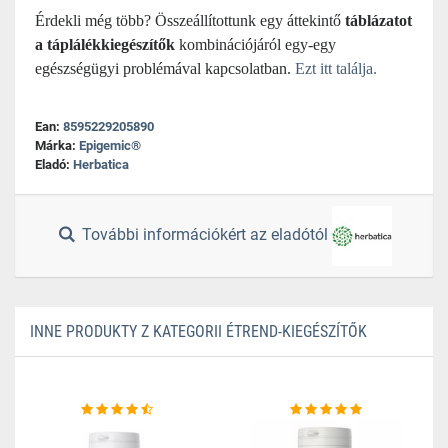
Érdekli még több? Összeállítottunk egy áttekintő
táblázatot
a táplálékkiegészítők
kombinációjáról egy-egy
egészségügyi problémával kapcsolatban.
Ezt itt találja.
Ean:
8595229205890
Márka:
Epigemic®
Eladó:
Herbatica
További információkért az eladótól
INNE PRODUKTY Z KATEGORII ÉTREND-KIEGÉSZÍTŐK