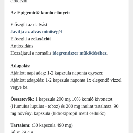
előidézni.
Az Epigemic® komló előnyei:
Elősegíti az elalvást
Javítja az alvás minőségét
.
Elősegíti a
relaxációt
Antioxidáns
Hozzájárul a normális
idegrendszer működéséhez
.
Adagolás:
Ajánlott napi adag: 1-2 kapszula naponta egyszer.
Ajánlott adagolás: 1-2 kapszula naponta 1x elegendő vízzel
vegye be.
Összetevők:
1 kapszula 200 mg 10% komló kivonatot
(Humulus lupulus - toboz) és 200 mg inulint tartalmaz, 90
mg növényi kapszula (hidroxipropil-metil-cellulóz).
Tartalom:
(30 kapszula 490 mg)
Súly: 29,4 g