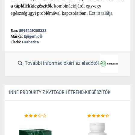
a táplálékkiegészítők
kombinációjáról egy-egy
egészségügyi problémával kapcsolatban.
Ezt itt találja.
Ean:
8595229205333
Márka:
Epigemic®
Eladó:
Herbatica
További információkért az eladótól
INNE PRODUKTY Z KATEGORII ÉTREND-KIEGÉSZÍTŐK