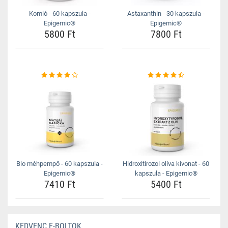
Komló - 60 kapszula -
Astaxanthin - 30 kapszula -
Epigemic®
Epigemic®
5800 Ft
7800 Ft
Bio méhpempő - 60 kapszula -
Hidroxitirozol olíva kivonat - 60
Epigemic®
kapszula - Epigemic®
7410 Ft
5400 Ft
KEDVENC E-BOLTOK