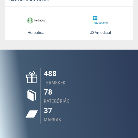
Herbatica
USAmedical
488
TERMÉKEK
78
KATEGÓRIÁK
37
MÁRKÁK