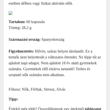
esetben délben vagy fizikai aktivitás előtt.
Tartalom:
60 kapszula
Tömeg: 28,2 g
Származási ország:
Spanyolország
Figyelmeztetés:
Hűvös, száraz helyen tárolandó. Ez a
termék nem helyettesíti a változatos étrendet. Ne lépje túl az
ajánlott napi adagot. Nem ajánlott 18 év alatti gyermekek
számára. Gyermekek elől elzárva tartandó! Terhes és
szoptató nők számára nem alkalmas.
Fókusz: Nők, Férfiak, Stressz, Alvás
Tipp:
Érdekli még több? Összeállítottunk egy áttekintő
táblázatot