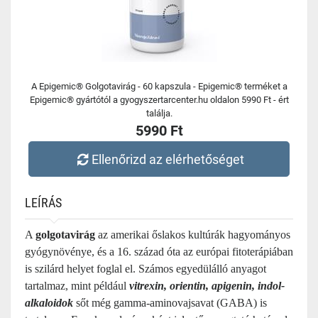
A Epigemic® Golgotavirág - 60 kapszula - Epigemic® terméket a
Epigemic® gyártótól a gyogyszertarcenter.hu oldalon 5990 Ft - ért
találja.
5990 Ft
Ellenőrizd az elérhetőséget
LEÍRÁS
A
golgotavirág
az amerikai őslakos kultúrák hagyományos
gyógynövénye, és a 16. század óta az európai fitoterápiában
is szilárd helyet foglal el. Számos egyedülálló anyagot
tartalmaz, mint például
vitrexin, orientin, apigenin, indol-
alkaloidok
sőt még gamma-aminovajsavat (GABA) is