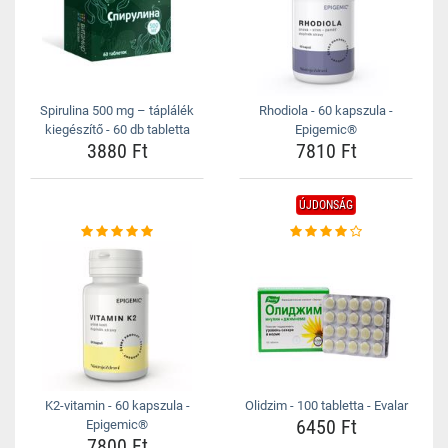
Spirulina 500 mg – táplálék
Rhodiola - 60 kapszula -
kiegészítő - 60 db tabletta
Epigemic®
3880 Ft
7810 Ft
ÚJDONSÁG
K2-vitamin - 60 kapszula -
Olidzim - 100 tabletta - Evalar
6450 Ft
Epigemic®
7800 Ft