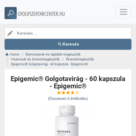
GYOGYSZERTARCENTER.HU
Keresés
Home
Élelmiszerek és táplálék kiegészítők
Vitaminok és étrend-kiegészítők
Étrend-kiegészítők
Epigemic® Golgotavirág - 60 kapszula - Epigemic®
Epigemic® Golgotavirág - 60 kapszula
- Epigemic®
(Összesen
4
értékelés)