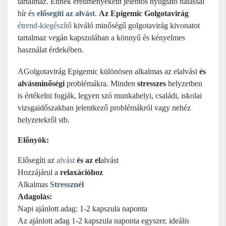
tartalmaz. Ennek eredményeként jelentős nyugtató hatással
bír és
elősegíti az alvást
.
Az Epigemic
Golgotavirág
étrend-kiegészítő
kiváló minőségű golgotavirág kivonatot
tartalmaz vegán kapszulában a könnyű és kényelmes
használat érdekében.
A
Golgotavirág
Epigemic különösen alkalmas az elalvási
és
alvásminőségi
problémákra. Minden
stresszes
helyzetben
is értékelni fogják, legyen szó munkahelyi, családi, iskolai
vizsgaidőszakban jelentkező problémákról vagy nehéz
helyzetekről stb.
Előnyök:
Elősegíti az
alvást
és az el
alvást
Hozzájárul a
relaxációhoz
Alkalmas
Stressznél
Adagolás:
Napi ajánlott adag: 1-2 kapszula naponta
Az ajánlott adag 1-2 kapszula naponta egyszer, ideális