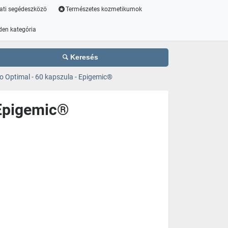
ati segédeszközö
Természetes kozmetikumok
den kategória
Keresés
 Optimal - 60 kapszula - Epigemic®
 Epigemic®