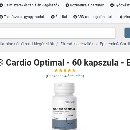
Élelmiszerek és táplálék kiegészítők
Kozmetika a parfumy
Gyógyász
Természetes gyógymódok
Étel-Ital
CBD csomagajánlatok
Min
itaminok és étrend-kiegészítők
Étrend-kiegészítők
Epigemic® Cardio
 Cardio Optimal - 60 kapszula -
(Összesen
4
értékelés)