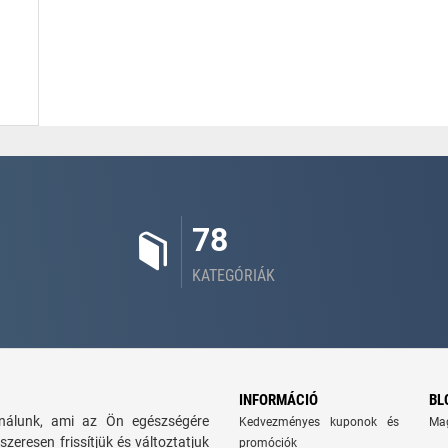
78
KATEGÓRIÁK
INFORMÁCIÓ
BL
kínálunk, ami az Ön egészségére
Kedvezményes kuponok és
Ma
szeresen frissítjük és változtatjuk
promóciók