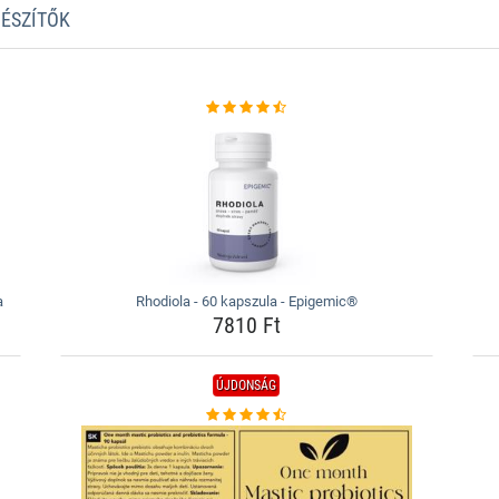
GÉSZÍTŐK
a
Rhodiola - 60 kapszula - Epigemic®
7810 Ft
ÚJDONSÁG