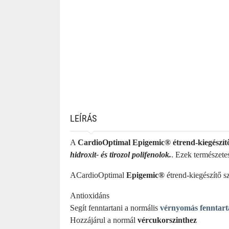
LEÍRÁS
A
CardioOptimal Epigemic® étrend-kiegészít
hidroxit- és tirozol polifenolok.
. Ezek természete
ACardioOptimal
Epigemic®
étrend-kiegészítő s
Antioxidáns
Segít fenntartani a normális
vérnyomás fenntart
Hozzájárul a normál
vércukorszinthez