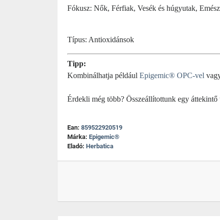
Fókusz: Nők, Férfiak, Vesék és húgyutak, Emészt
Típus: Antioxidánsok
Tipp:
Kombinálhatja például
Epigemic® OPC-vel
vag
Érdekli még több? Összeállítottunk egy áttekintő
Ean:
859522920519
Márka:
Epigemic®
Eladó:
Herbatica