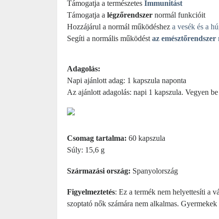
Támogatja a természetes
Immunitást
Támogatja a
légzőrendszer
normál funkcióit
Hozzájárul a normál működéshez
a vesék és a 
Segíti a normális működést
az emésztőrendszer
Adagolás:
Napi ajánlott adag: 1 kapszula naponta
Az ajánlott adagolás: napi 1 kapszula. Vegyen be
Csomag tartalma:
60 kapszula
Súly: 15,6 g
Származási ország:
Spanyolország
Figyelmeztetés
: Ez a termék nem helyettesíti a v
szoptató nők számára nem alkalmas. Gyermekek elő