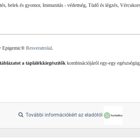
és, belek és gyomor, Immunitás - védettség, Tüdő és légzés, Vércuko
y Epigemic®
Resveratrolal
.
táblázatot a táplálékkiegészítők
kombinációjáról egy-egy egészségüg
További információkért az eladótól