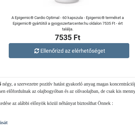
A Epigemic® Cardio Optimal - 60 kapszula - Epigemic® terméket a
Epigemic® gyártótól a gyogyszertarcenter.hu oldalon 7535 Ft - ért
találja.
7535 Ft
Ellenőrizd az elérhetőséget
ő
négy, a szervezetre pozitív hatást gyakorló anyag magas koncentrációj
sen előfordulnak az olajbogyóban és az olívaolajban, de csak kis menn
zedése az alábbi előnyök közül néhányat biztosíthat Önnek :
ását