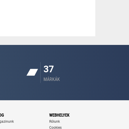
37
MÁRKÁK
OG
WEBHELYEK
gazinunk
Rólunk
Cookies