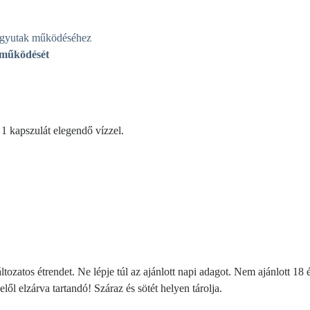
húgyutak működéséhez
 működését
 1 kapszulát elegendő vízzel.
áltozatos étrendet. Ne lépje túl az ajánlott napi adagot. Nem ajánlott 1
l elzárva tartandó! Száraz és sötét helyen tárolja.