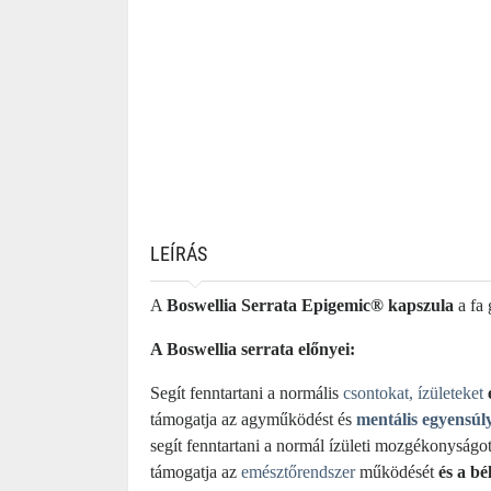
LEÍRÁS
A
Boswellia Serrata Epigemic® kapszula
a fa 
A Boswellia serrata előnyei:
Segít fenntartani a normális
csontokat, ízületeket
támogatja az agyműködést és
mentális egyensúl
segít fenntartani a normál ízületi mozgékonyságo
támogatja az
emésztőrendszer
működését
és a b