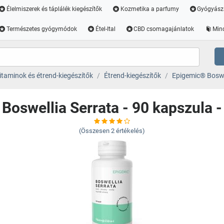
Élelmiszerek és táplálék kiegészítők
Kozmetika a parfumy
Gyógyász
Természetes gyógymódok
Étel-Ital
CBD csomagajánlatok
Min
itaminok és étrend-kiegészítők
Étrend-kiegészítők
Epigemic® Boswel
Boswellia Serrata - 90 kapszula 
(Összesen
2
értékelés)