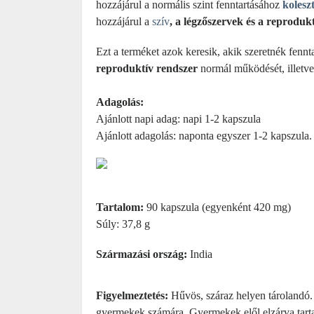
hozzájárul a normális szint fenntartásához
kolesz
hozzájárul a
szív
, a légzőszervek és a reproduk
Ezt a terméket azok keresik, akik szeretnék fennt
reproduktív rendszer
normál működését, illetv
Adagolás:
Ajánlott napi adag: napi 1-2 kapszula
Ajánlott adagolás: naponta egyszer 1-2 kapszula.
Tartalom:
90 kapszula (egyenként 420 mg)
Súly: 37,8 g
Származási ország:
India
Figyelmeztetés:
Hűvös, száraz helyen tárolandó. E
gyermekek számára. Gyermekek elől elzárva tart