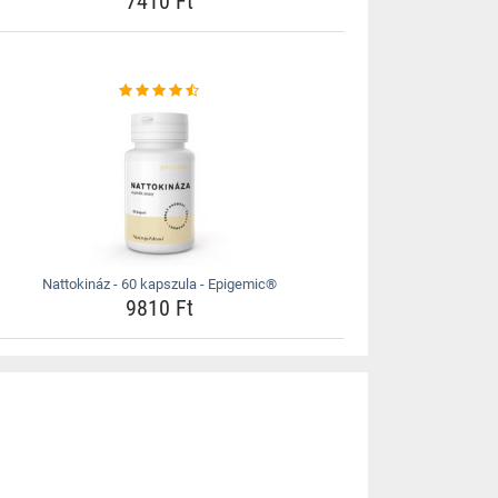
7410 Ft
Nattokináz - 60 kapszula - Epigemic®
9810 Ft