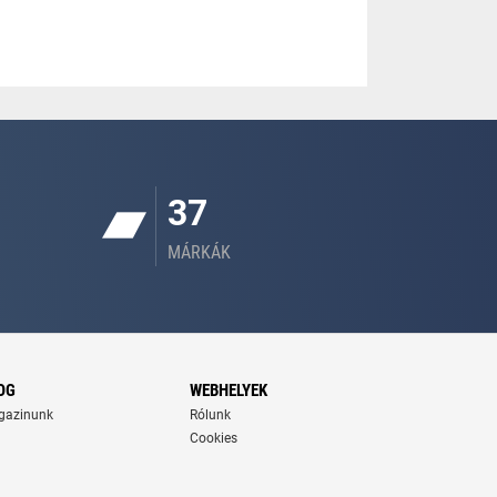
37
MÁRKÁK
OG
WEBHELYEK
gazinunk
Rólunk
Cookies