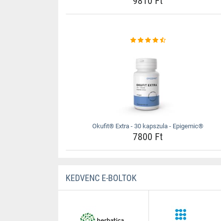
9810 Ft
Okufit® Extra - 30 kapszula - Epigemic®
7800 Ft
KEDVENC E-BOLTOK