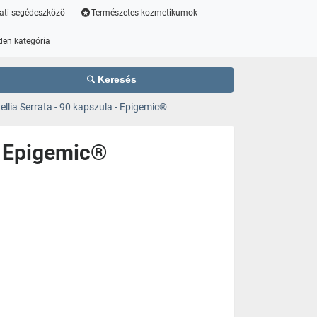
ati segédeszközö
Természetes kozmetikumok
den kategória
Keresés
lia Serrata - 90 kapszula - Epigemic®
- Epigemic®