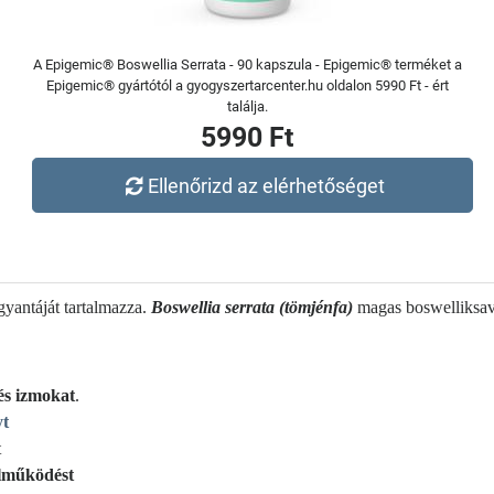
A Epigemic® Boswellia Serrata - 90 kapszula - Epigemic® terméket a
Epigemic® gyártótól a gyogyszertarcenter.hu oldalon 5990 Ft - ért
találja.
5990 Ft
Ellenőrizd az elérhetőséget
gyantáját tartalmazza.
Boswellia serrata (tömjénfa)
magas boswelliksav
és izmokat
.
yt
t
élműködést