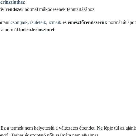
terinszinthez
tív rendszer
normál működésének fenntartásához
artani
csontjaik, ízületeik, izmaik
és emésztőrendszerük
normál állapot
e a normál
koleszterinszintet.
z a termék nem helyettesíti a változatos étrendet. Ne lépje túl az ajánlo
andó! Terhes és szoptató nők számára nem alkalmas.