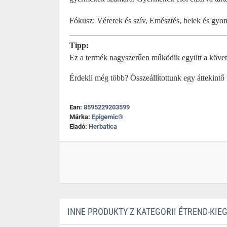
Fókusz: Vérerek és szív, Emésztés, belek és gyomo
Tipp:
Ez a termék nagyszerűen működik együtt a köve
Érdekli még több? Összeállítottunk egy áttekintő
Ean:
8595229203599
Márka:
Epigemic®
Eladó:
Herbatica
INNE PRODUKTY Z KATEGORII ÉTREND-KIE