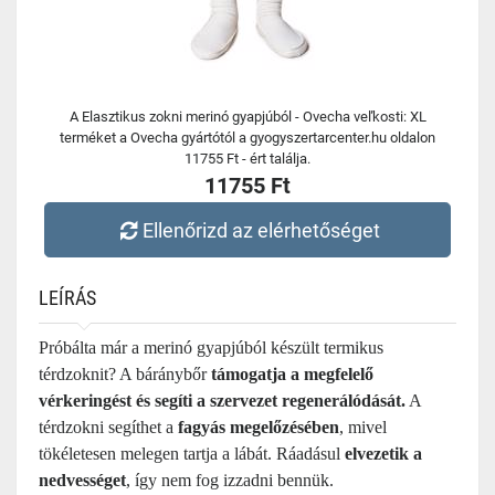
A Elasztikus zokni merinó gyapjúból - Ovecha veľkosti: XL
terméket a Ovecha gyártótól a gyogyszertarcenter.hu oldalon
11755 Ft - ért találja.
11755 Ft
Ellenőrizd az elérhetőséget
LEÍRÁS
Próbálta már a merinó gyapjúból készült termikus
térdzoknit? A báránybőr
támogatja a megfelelő
vérkeringést és segíti a szervezet regenerálódását.
A
térdzokni segíthet a
fagyás megelőzésében
, mivel
tökéletesen melegen tartja a lábát. Ráadásul
elvezetik a
nedvességet
, így nem fog izzadni bennük.