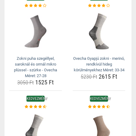
Zokni puha szegéllyel,
Ovecha Gyapjú zokni - merinó,
saroknál és orrnál mikro
rendkívül hideg
plüssel - szürke - Ovecha
körülményekhez Méret: 33-34
2615 Ft
Méret: 27-28
5230 Ft
1525 Ft
3050 Ft
KEDVEZMÉNY
KEDVEZMÉNY