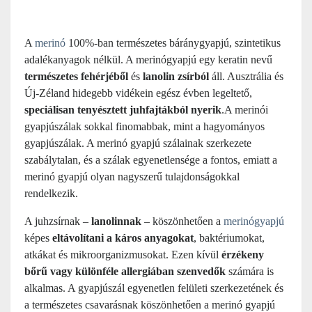
A
merinó
100%-ban természetes báránygyapjú, szintetikus
adalékanyagok nélkül. A merinógyapjú egy keratin nevű
természetes fehérjéből
és
lanolin zsírból
áll. Ausztrália és
Új-Zéland hidegebb vidékein egész évben legeltető,
speciálisan tenyésztett juhfajtákból nyerik
.A merinói
gyapjúszálak sokkal finomabbak, mint a hagyományos
gyapjúszálak. A merinó gyapjú szálainak szerkezete
szabálytalan, és a szálak egyenetlensége a fontos, emiatt a
merinó gyapjú olyan nagyszerű tulajdonságokkal
rendelkezik.
A juhzsírnak –
lanolinnak
– köszönhetően a
merinógyapjú
képes
eltávolítani a káros anyagokat
, baktériumokat,
atkákat és mikroorganizmusokat. Ezen kívül
érzékeny
bőrű vagy különféle allergiában szenvedők
számára is
alkalmas. A gyapjúszál egyenetlen felületi szerkezetének és
a természetes csavarásnak köszönhetően a merinó gyapjú