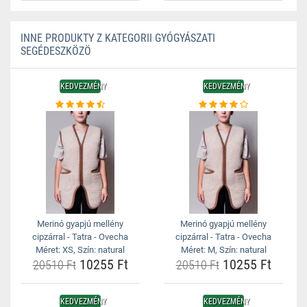
INNE PRODUKTY Z KATEGORII GYÓGYÁSZATI
SEGÉDESZKÖZÖ
KEDVEZMÉNY
KEDVEZMÉNY
Merinó gyapjú mellény
Merinó gyapjú mellény
cipzárral - Tatra - Ovecha
cipzárral - Tatra - Ovecha
Méret: XS, Szín: natural
Méret: M, Szín: natural
10255 Ft
10255 Ft
20510 Ft
20510 Ft
KEDVEZMÉNY
KEDVEZMÉNY