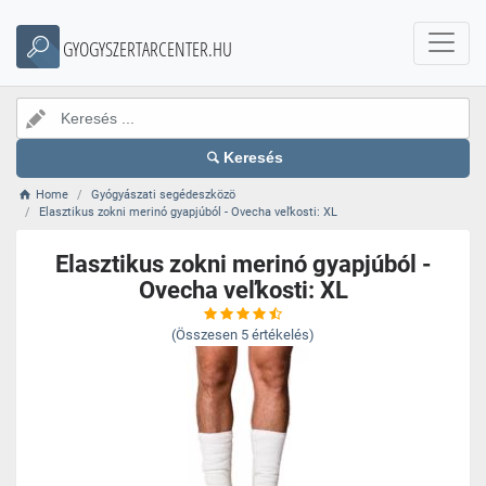
GYOGYSZERTARCENTER.HU
Keresés
Home
Gyógyászati segédeszközö
Elasztikus zokni merinó gyapjúból - Ovecha veľkosti: XL
Elasztikus zokni merinó gyapjúból -
Ovecha veľkosti: XL
(Összesen
5
értékelés)