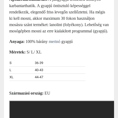
karbantarthatók. A gyapjú öntisztuló képességgel
rendelkezik, elegendő friss levegőn szellőztetni. Ha mégis
ki kell mosni, akkor maximum 30 fokon használjon
mosásra szánt terméket: lanolint (folyékony). Lehetőség van
mosógépben mosni az erre kialakított programmal (gyapjú).
Anyaga:
100% bárány
merinó
gyapjú
Méretek:
S/ L/ XL
S
36-39
L
40-43
XL
44-47
Származási ország:
EU