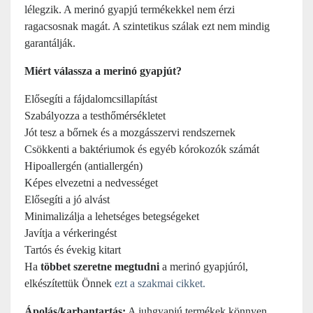
lélegzik. A merinó gyapjú termékekkel nem érzi
ragacsosnak magát. A szintetikus szálak ezt nem mindig
garantálják.
Miért válassza a merinó gyapjút?
Elősegíti a fájdalomcsillapítást
Szabályozza a testhőmérsékletet
Jót tesz a bőrnek és a mozgásszervi rendszernek
Csökkenti a baktériumok és egyéb kórokozók számát
Hipoallergén (antiallergén)
Képes elvezetni a nedvességet
Elősegíti a jó alvást
Minimalizálja a lehetséges betegségeket
Javítja a vérkeringést
Tartós és évekig kitart
Ha
többet szeretne megtudni
a merinó gyapjúról,
elkészítettük Önnek
ezt a szakmai cikket.
Ápolás/karbantartás:
A juhgyapjú termékek könnyen