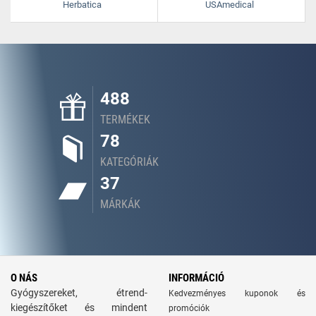
Herbatica
USAmedical
488
TERMÉKEK
78
KATEGÓRIÁK
37
MÁRKÁK
O NÁS
INFORMÁCIÓ
Gyógyszereket, étrend-
Kedvezményes kuponok és
kiegészítőket és mindent
promóciók