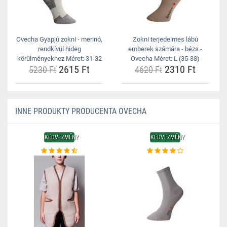
Ovecha Gyapjú zokni - merinó,
Zokni terjedelmes lábú
rendkívül hideg
emberek számára - bézs -
körülményekhez Méret: 31-32
Ovecha Méret: L (35-38)
2615 Ft
2310 Ft
5230 Ft
4620 Ft
INNE PRODUKTY PRODUCENTA OVECHA
KEDVEZMÉNY
KEDVEZMÉNY