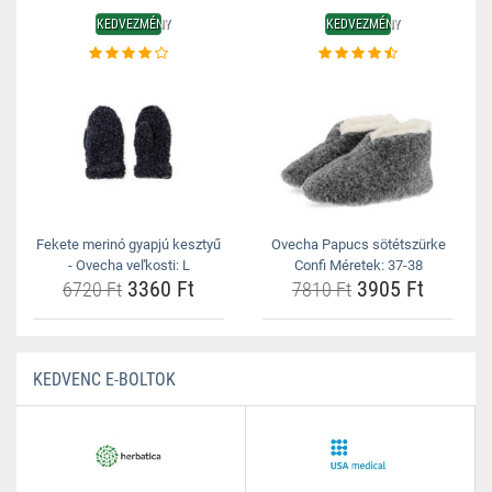
KEDVEZMÉNY
KEDVEZMÉNY
Fekete merinó gyapjú kesztyű
Ovecha Papucs sötétszürke
- Ovecha veľkosti: L
Confi Méretek: 37-38
3360 Ft
3905 Ft
6720 Ft
7810 Ft
KEDVENC E-BOLTOK