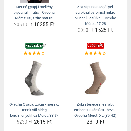
Merinó gyapjú mellény
Zokni puha szegéllyel,
cipzárral - Tatra - Ovecha
saroknál és orrnál mikro
Méret: XS, Szín: natural
plüssel - szürke - Ovecha
10255 Ft
20510 Ft
Méret: 27-28
1525 Ft
3050 Ft
KEDVEZMÉNY
ÚJDONSÁG
Ovecha Gyapjú zokni - merinó,
Zokni terjedelmes lábú
rendkívül hideg
emberek számára - bézs -
körülményekhez Méret: 33-34
Ovecha Méret: XL (39-42)
2615 Ft
2310 Ft
5230 Ft