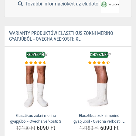
További információkért az eladótól
WARIANTY PRODUKTÓW ELASZTIKUS ZOKNI MERINÓ
GYAPJÚBÓL - OVECHA VEĽKOSTI: XL
KEDVEZMÉNY
KEDVEZMÉNY
Elasztikus zokni merinó
Elasztikus zokni merinó
gyapjúból - Ovecha veľkosti: S
gyapjúból - Ovecha veľkosti: L
6090 Ft
6090 Ft
12180 Ft
12180 Ft