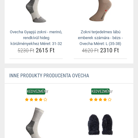
Ovecha Gyapjú zokni - merinó,
Zokni terjedelmes lábú
rendkívül hideg
emberek számára - bézs -
körülményekhez Méret: 31-32
Ovecha Méret: L (35-38)
2615 Ft
2310 Ft
5230 Ft
4620 Ft
INNE PRODUKTY PRODUCENTA OVECHA
KEDVEZMÉNY
KEDVEZMÉNY