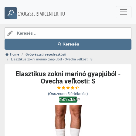
GYOGYSZERTARCENTER.HU
Keresés
Home
Gyógyászati segédeszközö
Elasztikus zokni merinó gyapjúból - Ovecha veľkosti: S
Elasztikus zokni merinó gyapjúból -
Ovecha veľkosti: S
(Összesen
5
értékelés)
KEDVEZMÉNY