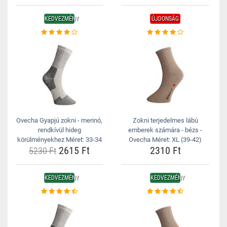
KEDVEZMÉNY
ÚJDONSÁG
Ovecha Gyapjú zokni - merinó,
Zokni terjedelmes lábú
rendkívül hideg
emberek számára - bézs -
körülményekhez Méret: 33-34
Ovecha Méret: XL (39-42)
2615 Ft
2310 Ft
5230 Ft
KEDVEZMÉNY
KEDVEZMÉNY