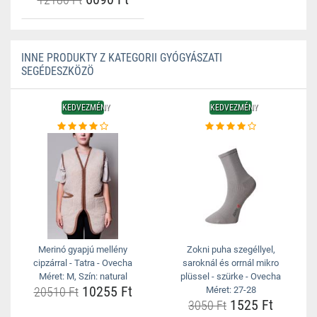
INNE PRODUKTY Z KATEGORII GYÓGYÁSZATI
SEGÉDESZKÖZÖ
KEDVEZMÉNY
KEDVEZMÉNY
Merinó gyapjú mellény
Zokni puha szegéllyel,
cipzárral - Tatra - Ovecha
saroknál és orrnál mikro
Méret: M, Szín: natural
plüssel - szürke - Ovecha
10255 Ft
20510 Ft
Méret: 27-28
1525 Ft
3050 Ft