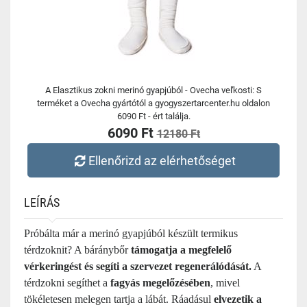
A Elasztikus zokni merinó gyapjúból - Ovecha veľkosti: S
terméket a Ovecha gyártótól a gyogyszertarcenter.hu oldalon
6090 Ft - ért találja.
6090 Ft
12180 Ft
Ellenőrizd az elérhetőséget
LEÍRÁS
Próbálta már a merinó gyapjúból készült termikus
térdzoknit? A báránybőr
támogatja a megfelelő
vérkeringést és segíti a szervezet regenerálódását.
A
térdzokni segíthet a
fagyás megelőzésében
, mivel
tökéletesen melegen tartja a lábát. Ráadásul
elvezetik a