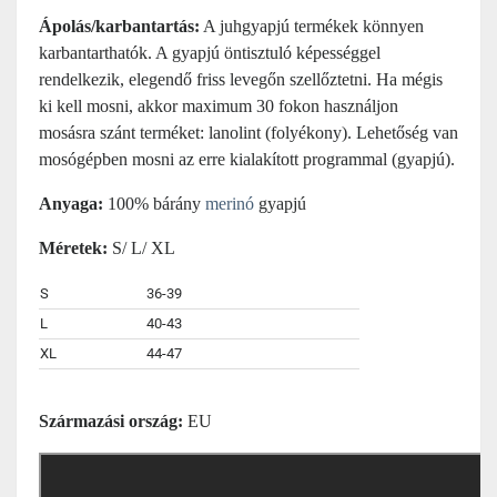
Ápolás/karbantartás:
A juhgyapjú termékek könnyen
karbantarthatók. A gyapjú öntisztuló képességgel
rendelkezik, elegendő friss levegőn szellőztetni. Ha mégis
ki kell mosni, akkor maximum 30 fokon használjon
mosásra szánt terméket: lanolint (folyékony). Lehetőség van
mosógépben mosni az erre kialakított programmal (gyapjú).
Anyaga:
100% bárány
merinó
gyapjú
Méretek:
S/ L/ XL
S
36-39
L
40-43
XL
44-47
Származási ország:
EU