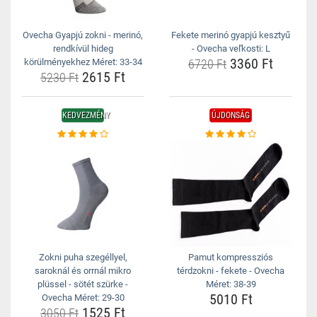
Ovecha Gyapjú zokni - merinó,
Fekete merinó gyapjú kesztyű
rendkívül hideg
- Ovecha veľkosti: L
3360 Ft
körülményekhez Méret: 33-34
6720 Ft
2615 Ft
5230 Ft
KEDVEZMÉNY
ÚJDONSÁG
Zokni puha szegéllyel,
Pamut kompressziós
saroknál és orrnál mikro
térdzokni - fekete - Ovecha
plüssel - sötét szürke -
Méret: 38-39
5010 Ft
Ovecha Méret: 29-30
1525 Ft
3050 Ft