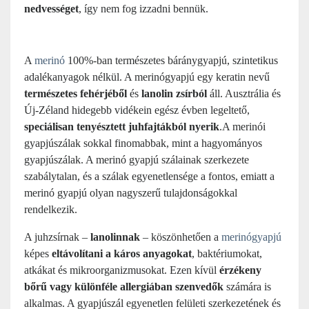
nedvességet
, így nem fog izzadni bennük.
A
merinó
100%-ban természetes báránygyapjú, szintetikus
adalékanyagok nélkül. A merinógyapjú egy keratin nevű
természetes fehérjéből
és
lanolin zsírból
áll. Ausztrália és
Új-Zéland hidegebb vidékein egész évben legeltető,
speciálisan tenyésztett juhfajtákból nyerik
.A merinói
gyapjúszálak sokkal finomabbak, mint a hagyományos
gyapjúszálak. A merinó gyapjú szálainak szerkezete
szabálytalan, és a szálak egyenetlensége a fontos, emiatt a
merinó gyapjú olyan nagyszerű tulajdonságokkal
rendelkezik.
A juhzsírnak –
lanolinnak
– köszönhetően a
merinógyapjú
képes
eltávolítani a káros anyagokat
, baktériumokat,
atkákat és mikroorganizmusokat. Ezen kívül
érzékeny
bőrű vagy különféle allergiában szenvedők
számára is
alkalmas. A gyapjúszál egyenetlen felületi szerkezetének és