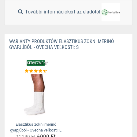
További információkért az eladótól
WARIANTY PRODUKTÓW ELASZTIKUS ZOKNI MERINÓ
GYAPJÚBÓL - OVECHA VEĽKOSTI: S
KEDVEZMÉNY
Elasztikus zokni merinó
gyapjúból - Ovecha veľkosti: L
6090 Ft
12180 Ft