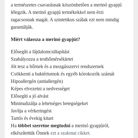
a természetes csavarásnak köszönhetően a merinó gyapjú
lélegzik. A merinó gyapjú termékekkel nem érzi
ragacsosnak magát. A szintetikus szálak ezt nem mindig
garantálják.
Miért válassza a merinó gyapjút?
Elősegíti a fájdalomcsillapítást
Szabályozza a testhőmérsékletet
Jót tesz a bőrnek és a mozgásszervi rendszernek
Csökkenti a baktériumok és egyéb kórokozók számát
Hipoallergén (antiallergén)
Képes elvezetni a nedvességet
Elősegíti a jó alvást
Minimalizálja a lehetséges betegségeket
Javítja a vérkeringést
Tartós és évekig kitart
Ha
többet szeretne megtudni
a merinó gyapjúról,
elkészítettük Önnek
ezt a szakmai cikket.