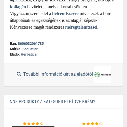
kollagén
bevitelét , amely a korral csökken.
Vigyázzon szeretettel a
bélrendszerre
mivel ezek a bőre
állapotának és egészségének is az alapját képezik.
Kényeztesse magát rendszeres
méregtelenítéssel
.
Ean:
8606032061785
Márka:
EcoLatier
Eladó:
Herbatica
További információkért az eladótól
INNE PRODUKTY Z KATEGORII PLEŤOVÉ KRÉMY