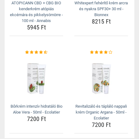
ATOPICANN CBD + CBG BIO
Whitexpert fehérítő krém arcra
kenderkrém atópiás
és nyakra SPF30+ 30 ml -
ekcémára és pikkelysömörre -
Bionnex
8215 Ft
100 ml - Annabis
5945 Ft
Bőrkrém intenzív hidratáló Bio
Revitalizáló és tápláló nappali
Aloe Vera - 50ml - Ecolatier
krém Organic Argana - 50ml -
7200 Ft
Ecolatier
7200 Ft