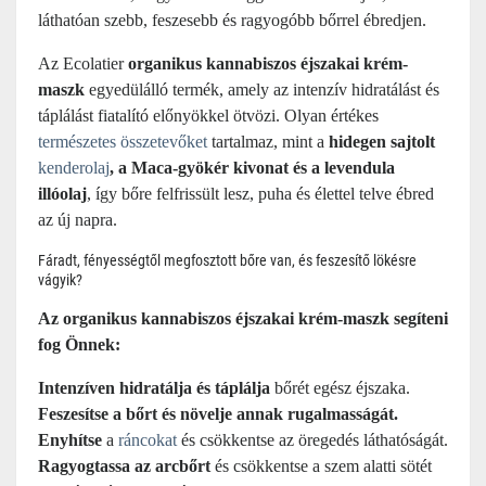
láthatóan szebb, feszesebb és ragyogóbb bőrrel ébredjen.
Az Ecolatier
organikus kannabiszos éjszakai krém-
maszk
egyedülálló termék, amely az intenzív hidratálást és
táplálást fiatalító előnyökkel ötvözi. Olyan értékes
természetes összetevőket
tartalmaz, mint a
hidegen sajtolt
kenderolaj
, a Maca-gyökér kivonat és a levendula
illóolaj
, így bőre felfrissült lesz, puha és élettel telve ébred
az új napra.
Fáradt, fényességtől megfosztott bőre van, és feszesítő lökésre
vágyik?
Az organikus kannabiszos éjszakai krém-maszk segíteni
fog Önnek:
Intenzíven hidratálja és táplálja
bőrét egész éjszaka.
Feszesítse a bőrt és növelje annak rugalmasságát.
Enyhítse
a
ráncokat
és csökkentse az öregedés láthatóságát.
Ragyogtassa az arcbőrt
és csökkentse a szem alatti sötét