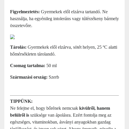
Figyelmeztetés:
Gyermekek elől elzárva tartandó. Ne
használja, ha egyénileg intoleráns vagy túlérzékeny bármely
összetevőre.
Tárolás:
Gyermekek elől elzárva, sötét helyen, 25 ºC alatti
hőmérsékleten tárolandó.
Csomag tartalma:
50 ml
Származási ország:
Szerb
TIPPÜNK:
Ne felejtse el, hogy bőrének nemcsak
kívülről, hanem
belülről is
szüksége van ápolásra. Ezért fontolja meg az
egészséges, vitaminokban, ásványi anyagokban gazdag
táplálkozást, és igyon sok vizet. Ahogy öregszik, növelje a