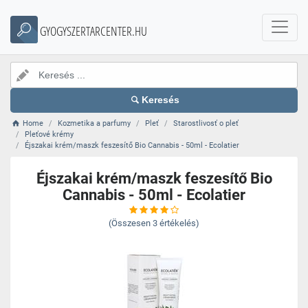
GYOGYSZERTARCENTER.HU
Keresés
Home
Kozmetika a parfumy
Pleť
Starostlivosť o pleť
Pleťové krémy
Éjszakai krém/maszk feszesítő Bio Cannabis - 50ml - Ecolatier
Éjszakai krém/maszk feszesítő Bio
Cannabis - 50ml - Ecolatier
(Összesen
3
értékelés)