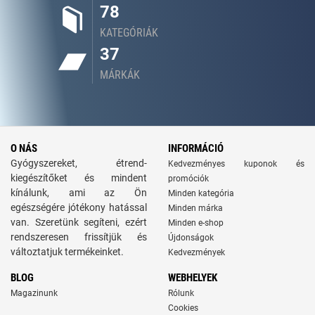
78
KATEGÓRIÁK
37
MÁRKÁK
O NÁS
INFORMÁCIÓ
Gyógyszereket, étrend-
Kedvezményes kuponok és
kiegészítőket és mindent
promóciók
kínálunk, ami az Ön
Minden kategória
egészségére jótékony hatással
Minden márka
van. Szeretünk segíteni, ezért
Minden e-shop
rendszeresen frissítjük és
Újdonságok
változtatjuk termékeinket.
Kedvezmények
BLOG
WEBHELYEK
Magazinunk
Rólunk
Cookies