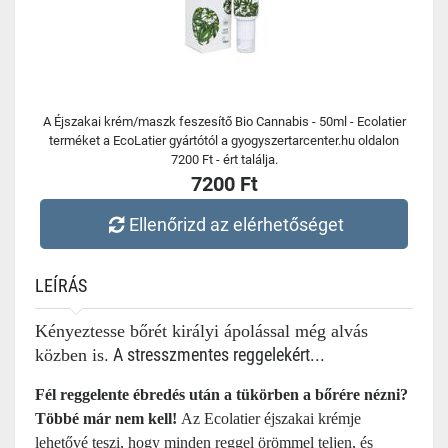
A Éjszakai krém/maszk feszesítő Bio Cannabis - 50ml - Ecolatier
terméket a EcoLatier gyártótól a gyogyszertarcenter.hu oldalon
7200 Ft - ért találja.
7200 Ft
Ellenőrizd az elérhetőséget
LEÍRÁS
Kényeztesse bőrét királyi ápolással még alvás
. A stresszmentes reggelekért...
közben is
Fél reggelente ébredés után a tükörben a bőrére nézni?
Többé már nem kell!
Az Ecolatier éjszakai krémje
lehetővé teszi, hogy minden reggel örömmel teljen, és