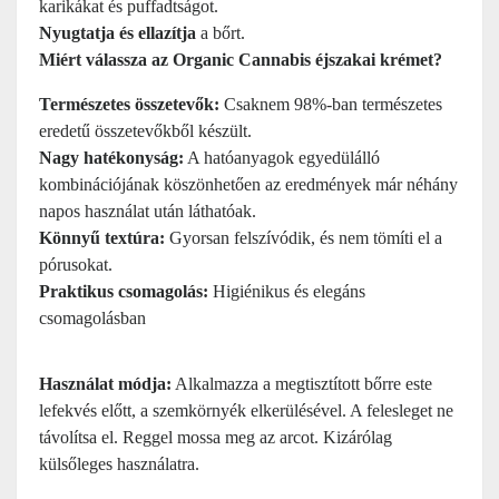
karikákat és puffadtságot.
Nyugtatja és ellazítja
a bőrt.
Miért válassza az Organic Cannabis éjszakai krémet?
Természetes összetevők:
Csaknem 98%-ban természetes
eredetű összetevőkből készült.
Nagy hatékonyság:
A hatóanyagok egyedülálló
kombinációjának köszönhetően az eredmények már néhány
napos használat után láthatóak.
Könnyű textúra:
Gyorsan felszívódik, és nem tömíti el a
pórusokat.
Praktikus csomagolás:
Higiénikus és elegáns
csomagolásban
Használat módja:
Alkalmazza a megtisztított bőrre este
lefekvés előtt, a szemkörnyék elkerülésével. A felesleget ne
távolítsa el. Reggel mossa meg az arcot. Kizárólag
külsőleges használatra.