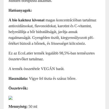
Minden bőrtípusra alkalmas.
Hatóanyagok:
A bio kaktusz kivonat
magas koncentrációban tartalmaz
antioxidánsokat, flavonoidokat, karotint és C-vitamint,
helyreállítja a bőr hidratáltságát, javítja annak
rugalmasságát. Gyengéden tisztít, kiegyensúlyozott pH-
értéket biztosít a bőrnek, és frissességet kölcsönöz.
Ez az EcoLatier termék legalább 98,5%-ban természetes
összetevőket tartalmaz.
A termék összetétele VEGÁN barát.
Használata:
Vigye fel tiszta és száraz bőrre.
Összetevők:
Mennyiség:
50 ml