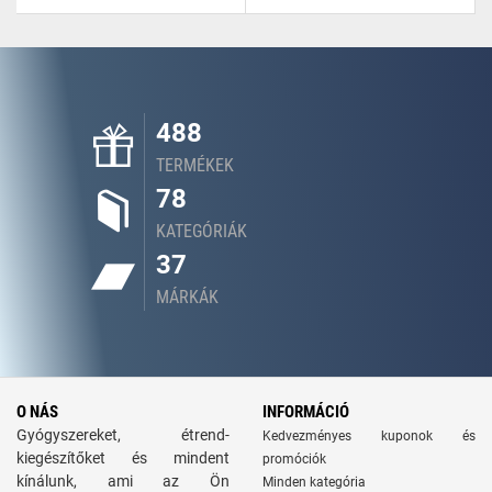
488
TERMÉKEK
78
KATEGÓRIÁK
37
MÁRKÁK
O NÁS
INFORMÁCIÓ
Gyógyszereket, étrend-
Kedvezményes kuponok és
kiegészítőket és mindent
promóciók
kínálunk, ami az Ön
Minden kategória