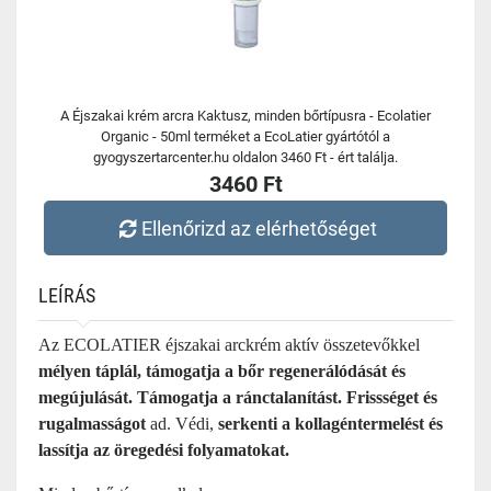
A Éjszakai krém arcra Kaktusz, minden bőrtípusra - Ecolatier
Organic - 50ml terméket a EcoLatier gyártótól a
gyogyszertarcenter.hu oldalon 3460 Ft - ért találja.
3460 Ft
Ellenőrizd az elérhetőséget
LEÍRÁS
Az ECOLATIER éjszakai arckrém aktív összetevőkkel
mélyen táplál, támogatja a bőr regenerálódását és
megújulását.
Támogatja a ránctalanítást. Frissséget és
rugalmasságot
ad. Védi,
serkenti a kollagéntermelést és
lassítja az öregedési folyamatokat.