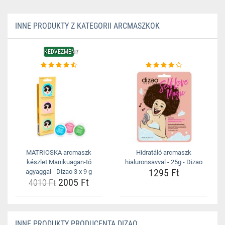
INNE PRODUKTY Z KATEGORII ARCMASZKOK
KEDVEZMÉNY
MATRIOSKA arcmaszk
Hidratáló arcmaszk
készlet Manikuagan-tó
hialuronsavval - 25g - Dizao
1295 Ft
agyaggal - Dizao 3 x 9 g
2005 Ft
4010 Ft
INNE PRODUKTY PRODUCENTA DIZAO