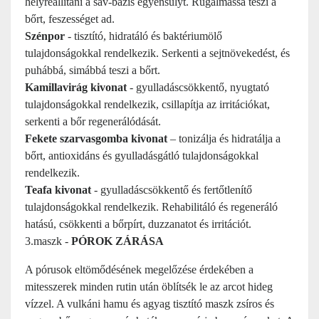
helyreállítani a sav-bázis egyensúlyt. Rugalmassá teszi a
bőrt, feszességet ad.
Szénpor
- tisztító, hidratáló és baktériumölő
tulajdonságokkal rendelkezik. Serkenti a sejtnövekedést, és
puhábbá, simábbá teszi a bőrt.
Kamillavirág kivonat
- gyulladáscsökkentő, nyugtató
tulajdonságokkal rendelkezik, csillapítja az irritációkat,
serkenti a bőr regenerálódását.
Fekete szarvasgomba kivonat
– tonizálja és hidratálja a
bőrt, antioxidáns és gyulladásgátló tulajdonságokkal
rendelkezik.
Teafa kivonat
- gyulladáscsökkentő és fertőtlenítő
tulajdonságokkal rendelkezik. Rehabilitáló és regeneráló
hatású, csökkenti a bőrpírt, duzzanatot és irritációt.
3.maszk -
PÓROK ZÁRÁSA
A pórusok eltömődésének megelőzése érdekében a
mitesszerek minden rutin után öblítsék le az arcot hideg
vízzel. A vulkáni hamu és agyag tisztító maszk zsíros és