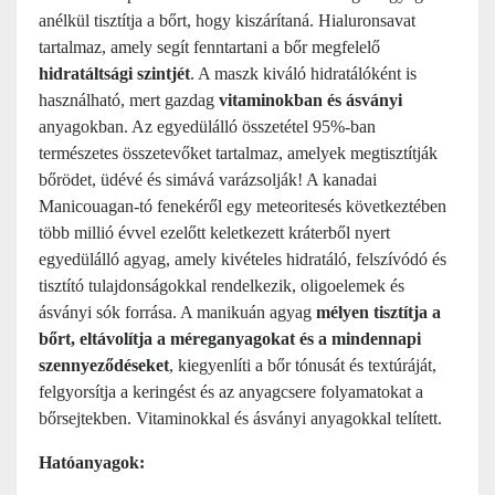
anélkül tisztítja a bőrt, hogy kiszárítaná. Hialuronsavat
tartalmaz, amely segít fenntartani a bőr megfelelő
hidratáltsági szintjét
. A maszk kiváló hidratálóként is
használható, mert gazdag
vitaminokban és ásványi
anyagokban. Az egyedülálló összetétel 95%-ban
természetes összetevőket tartalmaz, amelyek megtisztítják
bőrödet, üdévé és simává varázsolják! A kanadai
Manicouagan-tó fenekéről egy meteoritesés következtében
több millió évvel ezelőtt keletkezett kráterből nyert
egyedülálló agyag, amely kivételes hidratáló, felszívódó és
tisztító tulajdonságokkal rendelkezik, oligoelemek és
ásványi sók forrása. A manikuán agyag
mélyen tisztítja a
bőrt, eltávolítja a méreganyagokat és a mindennapi
szennyeződéseket
, kiegyenlíti a bőr tónusát és textúráját,
felgyorsítja a keringést és az anyagcsere folyamatokat a
bőrsejtekben. Vitaminokkal és ásványi anyagokkal telített.
Hatóanyagok: