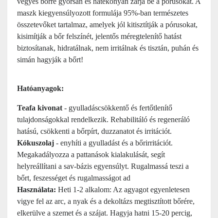
vegyes bőrre gyorsan és hatékonyan zárja be a pórusokat. A
maszk kiegyensúlyozott formulája 95%-ban természetes
összetevőket tartalmaz, amelyek jól kitisztítják a pórusokat,
kisimítják a bőr felszínét, jelentős méregtelenítő hatást
biztosítanak, hidratálnak, nem irritálnak és tisztán, puhán és
simán hagyják a bőrt!
Hatóanyagok:
Teafa kivonat
- gyulladáscsökkentő és fertőtlenítő
tulajdonságokkal rendelkezik. Rehabilitáló és regeneráló
hatású, csökkenti a bőrpírt, duzzanatot és irritációt.
Kókuszolaj
- enyhíti a gyulladást és a bőrirritációt.
Megakadályozza a pattanások kialakulását, segít
helyreállítani a sav-bázis egyensúlyt. Rugalmassá teszi a
bőrt, feszességet és rugalmasságot ad
Használata:
Heti 1-2 alkalom: Az agyagot egyenletesen
vigye fel az arc, a nyak és a dekoltázs megtisztított bőrére,
elkerülve a szemet és a szájat. Hagyja hatni 15-20 percig,