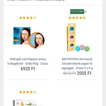
KEDVEZMÉNY
Hidrogél szemtapasz arany
MATRIOSKA arcmaszk
kollagénnel - 60db/90g - Dizao
készlet Manikuagan-tó
6920 Ft
agyaggal - Dizao 3 x 9 g
2005 Ft
4010 Ft