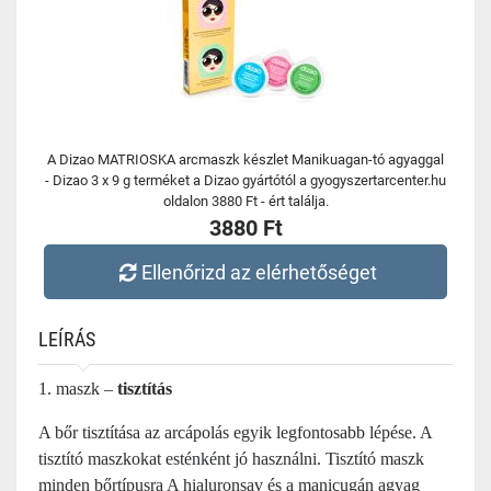
A Dizao MATRIOSKA arcmaszk készlet Manikuagan-tó agyaggal
- Dizao 3 x 9 g terméket a Dizao gyártótól a gyogyszertarcenter.hu
oldalon 3880 Ft - ért találja.
3880 Ft
Ellenőrizd az elérhetőséget
LEÍRÁS
1. maszk –
tisztítás
A bőr tisztítása az arcápolás egyik legfontosabb lépése. A
tisztító maszkokat esténként jó használni. Tisztító maszk
minden bőrtípusra A hialuronsav és a manicugán agyag