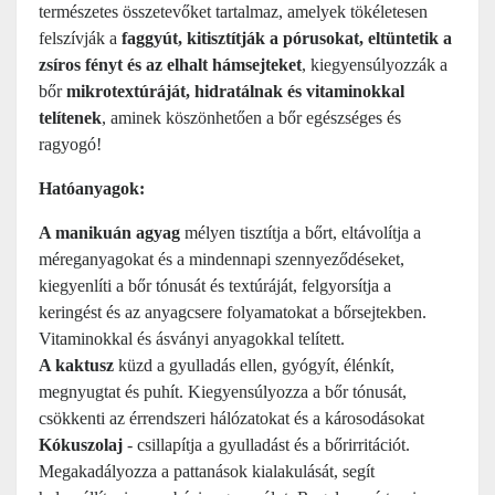
természetes összetevőket tartalmaz, amelyek tökéletesen
felszívják a
faggyút, kitisztítják a pórusokat, eltüntetik a
zsíros fényt és az elhalt hámsejteket
, kiegyensúlyozzák a
bőr
mikrotextúráját, hidratálnak és vitaminokkal
telítenek
, aminek köszönhetően a bőr egészséges és
ragyogó!
Hatóanyagok:
A manikuán agyag
mélyen tisztítja a bőrt, eltávolítja a
méreganyagokat és a mindennapi szennyeződéseket,
kiegyenlíti a bőr tónusát és textúráját, felgyorsítja a
keringést és az anyagcsere folyamatokat a bőrsejtekben.
Vitaminokkal és ásványi anyagokkal telített.
A kaktusz
küzd a gyulladás ellen, gyógyít, élénkít,
megnyugtat és puhít. Kiegyensúlyozza a bőr tónusát,
csökkenti az érrendszeri hálózatokat és a károsodásokat
Kókuszolaj
- csillapítja a gyulladást és a bőrirritációt.
Megakadályozza a pattanások kialakulását, segít