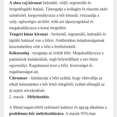
A shea vaj kivonat
hidratáló, védő, regeneráló és
öregedésgátló hatású. Támogatja a kollagén és elasztin aktív
szintézisét, kiegyensúlyozza a bőr tónusát, visszaadja a
szép, egészséges arcbőrt, telíti azt tápanyagokkal és
megakadályozza a korai öregedést.
Tengeri hínár kivonat
- Serkentő, regeneráló, hidratáló és
tápláló hatással van a bőrre. Antibiotikus tulajdonságainak
köszönhetően védi a bőrt a fertőzésektől.
Kókuszolaj
- nyugtatja az irritált bőrt. Megakadályozza a
pattanások kialakulását, segít helyreállítani a sav-bázis
egyensúlyt. Rugalmassá teszi a bőrt, feszességet és
rugalmasságot ad.
Citromsav
- hámlasztja a bőrt azáltal, hogy eltávolítja az
elhalt hámsejteket a bőr felső rétegéből, ezáltal elősegíti az
új sejtek növekedését.
2. maszk -
Mélytisztítás
A Manicuagan-tóból származó kaktusz és agyag alkalmas a
problémás bőr mélytisztítására
. A maszk 95%-ban