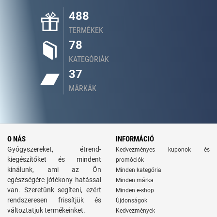
488
TERMÉKEK
78
KATEGÓRIÁK
37
MÁRKÁK
O NÁS
INFORMÁCIÓ
Gyógyszereket, étrend-
Kedvezményes kuponok és
kiegészítőket és mindent
promóciók
kínálunk, ami az Ön
Minden kategória
egészségére jótékony hatással
Minden márka
van. Szeretünk segíteni, ezért
Minden e-shop
rendszeresen frissítjük és
Újdonságok
változtatjuk termékeinket.
Kedvezmények